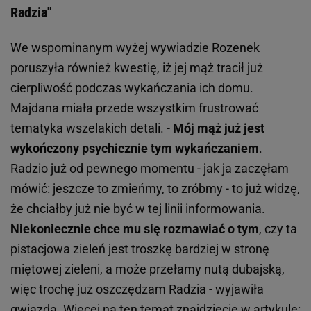
Radzia"
We wspominanym wyżej wywiadzie Rozenek
poruszyła również kwestię, iż jej mąż tracił już
cierpliwość podczas wykańczania ich domu.
Majdana miała przede wszystkim frustrować
tematyka wszelakich detali. -
Mój mąż już jest
wykończony psychicznie tym wykańczaniem
.
Radzio już od pewnego momentu - jak ja zaczęłam
mówić: jeszcze to zmieńmy, to zróbmy - to już widzę,
że chciałby już nie być w tej linii informowania.
Niekoniecznie chce mu się rozmawiać o tym
, czy ta
pistacjowa zieleń jest troszkę bardziej w stronę
miętowej zieleni, a może przełamy nutą dubajską,
więc trochę już oszczędzam Radzia - wyjawiła
gwiazda. Więcej na ten temat znajdziecie w artykule: