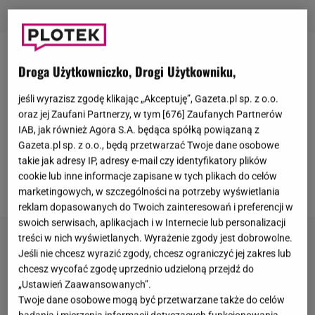
Małgorzata Rozenek
i
Radosław Majdan
Droga Użytkowniczko, Drogi Użytkowniku,
wybudowali niedawno swój nowy dom marzeń. Para
jeśli wyrazisz zgodę klikając „Akceptuję”, Gazeta.pl sp. z o.o.
nie kryje ekscytacji i coraz chętnie pokazuje kadry z
oraz jej Zaufani Partnerzy, w tym [
676
] Zaufanych Partnerów
willi w mediach społecznościowych. Tym razem
IAB, jak również Agora S.A. będąca spółką powiązaną z
Rozenek zaprosiła swoich obserwatorów do ogrodu,
Gazeta.pl sp. z o.o., będą przetwarzać Twoje dane osobowe
takie jak adresy IP, adresy e-mail czy identyfikatory plików
gdzie
zaprezentowała wybudowaną w nim
cookie lub inne informacje zapisane w tych plikach do celów
zewnętrzną kuchnię.
Można pozazdrościć!
marketingowych, w szczególności na potrzeby wyświetlania
reklam dopasowanych do Twoich zainteresowań i preferencji w
swoich serwisach, aplikacjach i w Internecie lub personalizacji
treści w nich wyświetlanych. Wyrażenie zgody jest dobrowolne.
Jeśli nie chcesz wyrazić zgody, chcesz ograniczyć jej zakres lub
chcesz wycofać zgodę uprzednio udzieloną przejdź do
„Ustawień Zaawansowanych”.
Twoje dane osobowe mogą być przetwarzane także do celów