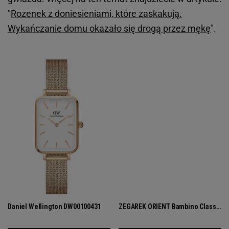
"
Rozenek z doniesieniami, które zaskakują.
Wykańczanie domu okazało się drogą przez mękę
".