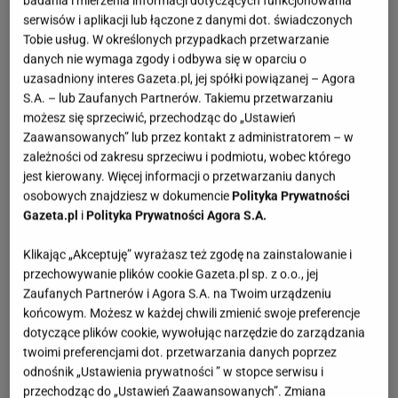
badania i mierzenia informacji dotyczących funkcjonowania
serwisów i aplikacji lub łączone z danymi dot. świadczonych
Tobie usług. W określonych przypadkach przetwarzanie
danych nie wymaga zgody i odbywa się w oparciu o
uzasadniony interes Gazeta.pl, jej spółki powiązanej – Agora
S.A. – lub Zaufanych Partnerów. Takiemu przetwarzaniu
możesz się sprzeciwić, przechodząc do „Ustawień
Zaawansowanych” lub przez kontakt z administratorem – w
zależności od zakresu sprzeciwu i podmiotu, wobec którego
jest kierowany. Więcej informacji o przetwarzaniu danych
osobowych znajdziesz w dokumencie
Polityka Prywatności
Gazeta.pl
i
Polityka Prywatności Agora S.A.
Klikając „Akceptuję” wyrażasz też zgodę na zainstalowanie i
przechowywanie plików cookie Gazeta.pl sp. z o.o., jej
Zaufanych Partnerów i Agora S.A. na Twoim urządzeniu
końcowym. Możesz w każdej chwili zmienić swoje preferencje
dotyczące plików cookie, wywołując narzędzie do zarządzania
twoimi preferencjami dot. przetwarzania danych poprzez
odnośnik „Ustawienia prywatności ” w stopce serwisu i
przechodząc do „Ustawień Zaawansowanych”. Zmiana