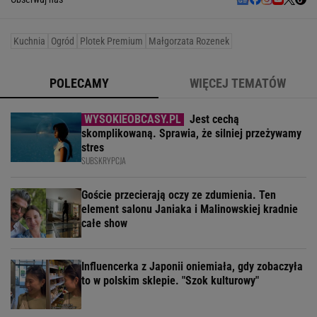
Kuchnia
Ogród
Plotek Premium
Małgorzata Rozenek
POLECAMY
WIĘCEJ TEMATÓW
Jest cechą
skomplikowaną. Sprawia, że silniej przeżywamy
stres
SUBSKRYPCJA
Goście przecierają oczy ze zdumienia. Ten
element salonu Janiaka i Malinowskiej kradnie
całe show
Influencerka z Japonii oniemiała, gdy zobaczyła
to w polskim sklepie. "Szok kulturowy"