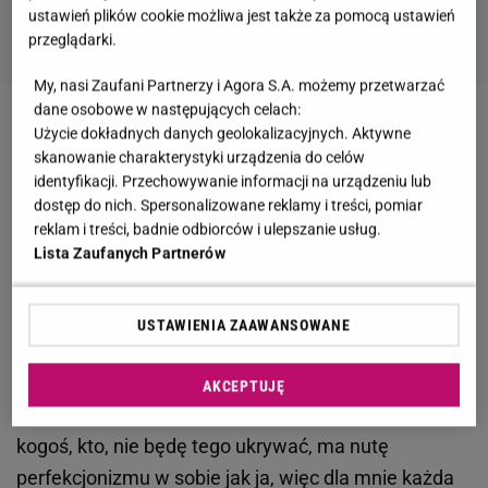
ustawień plików cookie możliwa jest także za pomocą ustawień
przeglądarki.
My, nasi Zaufani Partnerzy i Agora S.A. możemy przetwarzać
dane osobowe w następujących celach:
Zobacz wideo
Małgorzata Rozenek pokazała, w
Użycie dokładnych danych geolokalizacyjnych. Aktywne
skanowanie charakterystyki urządzenia do celów
jakich warunkach będzie mieszkał Stanisław.
identyfikacji. Przechowywanie informacji na urządzeniu lub
Akademik robi wrażenie
dostęp do nich. Spersonalizowane reklamy i treści, pomiar
reklam i treści, badnie odbiorców i ulepszanie usług.
Lista Zaufanych Partnerów
Małgorzata Rozenek pokazała kuchnię w ogrodzie.
Robi spore wrażenie
USTAWIENIA ZAAWANSOWANE
-
To jest prawdziwy rollercoaster, ale u nas już jest
po
i powiem szczerze, naprawdę nigdy już więcej nie
AKCEPTUJĘ
wpadnę na taki pomysł. Jeszcze wyobraź sobie
kogoś, kto, nie będę tego ukrywać, ma nutę
perfekcjonizmu w sobie jak ja, więc dla mnie każda