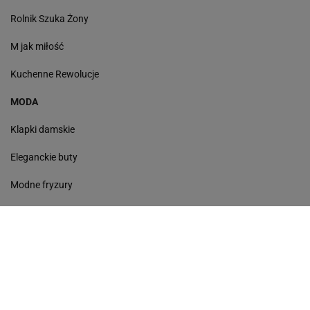
Rolnik Szuka Żony
M jak miłość
Kuchenne Rewolucje
MODA
Klapki damskie
Eleganckie buty
Modne fryzury
Sneakersy
Monde torebki
Ażurowe klapki
Kurtka z wełny