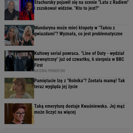
Stachursky pojawił się na scenie "Lata z Radiem"
i zszokował widzów. "Kto to jest?"
Mandaryna może mieć kłopoty w "Tańcu z
gwiazdami"? Wyznała, co jest problematyczne
Kultowy serial powraca. "Line of Duty - wydział
wewnętrzny" już od czwartku, 6 sierpnia w BBC
First
MATERIAŁ PROMOCYJNY
Pamiętacie Izę z "Rolnika"? Została mamą! Tak
teraz wygląda jej życie
Taką emeryturę dostaje Kwaśniewska. Jej mąż
może liczyć na więcej