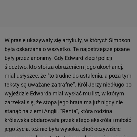
W prasie ukazywały się artykuły, w których Simpson
była oskarżana o wszystko. Te najostrzejsze pisane
były przez anonimy. Gdy Edward zlecił policji
śledztwo, kto stoi za obrażeniem jego ukochanej,
miał usłyszeć, że "to trudne do ustalenia, a poza tym
teksty są uważane za trafne". Król Jerzy niedługo po
wyjeździe Edwarda miał wysłać mu list, w którym
zarzekał się, że stopa jego brata ma już nigdy nie
stanąć na ziemi Anglii. "Renta", którą rodzina
królewska obdarowała przeklętego ekskróla i miłość
jego życia, też nie była wysoka, choć oczywiście