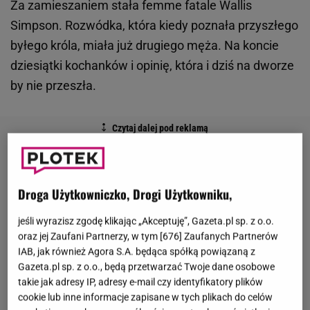
Za zamieszaniem stała femme fatale Wallis
Simpson. Rozwódka, która kiedy poznała przyszłego
byłego króla, miała już drugiego męża. Na koncie
dziesiątki kochanków i opinię, która i dziś na dworze
by nie przeszła.
Droga Użytkowniczko, Drogi Użytkowniku,
jeśli wyrazisz zgodę klikając „Akceptuję”, Gazeta.pl sp. z o.o.
oraz jej Zaufani Partnerzy, w tym [
676
] Zaufanych Partnerów
IAB, jak również Agora S.A. będąca spółką powiązaną z
Gazeta.pl sp. z o.o., będą przetwarzać Twoje dane osobowe
takie jak adresy IP, adresy e-mail czy identyfikatory plików
cookie lub inne informacje zapisane w tych plikach do celów