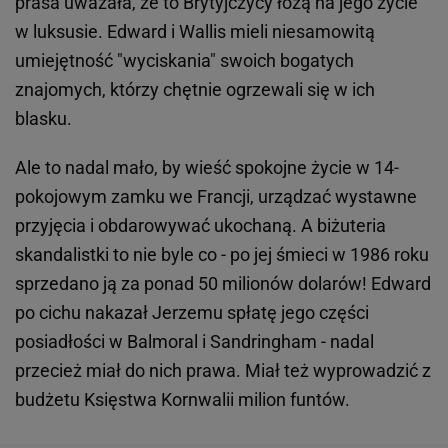
prasa uważała, że to Brytyjczycy łożą na jego życie
w luksusie. Edward i Wallis mieli niesamowitą
umiejętność "wyciskania" swoich bogatych
znajomych, którzy chętnie ogrzewali się w ich
blasku.
Ale to nadal mało, by wieść spokojne życie w 14-
pokojowym zamku we Francji, urządzać wystawne
przyjęcia i obdarowywać ukochaną. A biżuteria
skandalistki to nie byle co - po jej śmieci w 1986 roku
sprzedano ją za ponad 50 milionów dolarów! Edward
po cichu nakazał Jerzemu spłatę jego części
posiadłości w Balmoral i Sandringham - nadal
przecież miał do nich prawa. Miał też wyprowadzić z
budżetu Księstwa Kornwalii milion funtów.