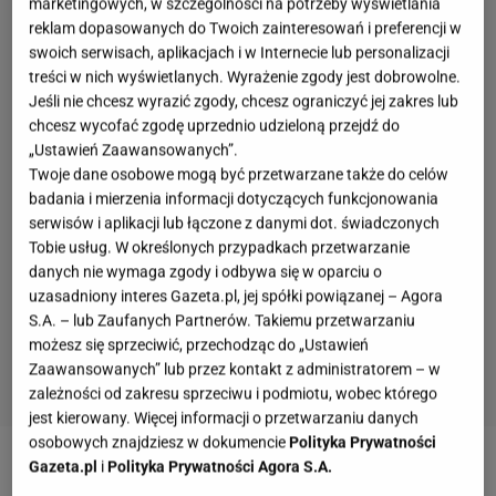
marketingowych, w szczególności na potrzeby wyświetlania
reklam dopasowanych do Twoich zainteresowań i preferencji w
swoich serwisach, aplikacjach i w Internecie lub personalizacji
treści w nich wyświetlanych. Wyrażenie zgody jest dobrowolne.
Jeśli nie chcesz wyrazić zgody, chcesz ograniczyć jej zakres lub
chcesz wycofać zgodę uprzednio udzieloną przejdź do
„Ustawień Zaawansowanych”.
Twoje dane osobowe mogą być przetwarzane także do celów
badania i mierzenia informacji dotyczących funkcjonowania
serwisów i aplikacji lub łączone z danymi dot. świadczonych
Tobie usług. W określonych przypadkach przetwarzanie
danych nie wymaga zgody i odbywa się w oparciu o
uzasadniony interes Gazeta.pl, jej spółki powiązanej – Agora
S.A. – lub Zaufanych Partnerów. Takiemu przetwarzaniu
możesz się sprzeciwić, przechodząc do „Ustawień
Zaawansowanych” lub przez kontakt z administratorem – w
zależności od zakresu sprzeciwu i podmiotu, wobec którego
jest kierowany. Więcej informacji o przetwarzaniu danych
osobowych znajdziesz w dokumencie
Polityka Prywatności
Gazeta.pl
i
Polityka Prywatności Agora S.A.
Miłość silniejsza niż cokolwiek