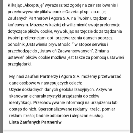
Klikając „Akceptuję” wyrażasz też zgodę na zainstalowanie i
Jeśli do głowy przyszła wam
Meghan Markle
,
przechowywanie plików cookie Gazeta.pl sp. z o.o., jej
porzućcie to porównanie. Wallis naprawdę była
Zaufanych Partnerów i Agora S.A. na Twoim urządzeniu
końcowym. Możesz w każdej chwili zmienić swoje preferencje
skandalistką. Nie ukrywała, że kocha romanse, jej
dotyczące plików cookie, wywołując narzędzie do zarządzania
bezczelność i tupet były słynne, a w listach do
twoimi preferencjami dot. przetwarzania danych poprzez
przyjaciółki miała wprost pisać, że ma zamiar
odnośnik „Ustawienia prywatności ” w stopce serwisu i
przechodząc do „Ustawień Zaawansowanych”. Zmiana
uwieść księcia i nie przeszkodzi jej w tym żaden
ustawień plików cookie możliwa jest także za pomocą ustawień
mąż. Edward kochał kobiety i w swojej posiadłości
przeglądarki.
często urządzał przyjęcia, więc poderwanie go nie
My, nasi Zaufani Partnerzy i Agora S.A. możemy przetwarzać
wydawało się szczególnie trudne. Ale ślub? Plan był
dane osobowe w następujących celach:
ambitny i o dziwo zadziałał bez zarzutu. Mąż Wallis
Użycie dokładnych danych geolokalizacyjnych. Aktywne
dostał pieniądze, dał się przyłapać ze sfingowaną
skanowanie charakterystyki urządzenia do celów
identyfikacji. Przechowywanie informacji na urządzeniu lub
kochanką i szybko zapadł rozwód z orzeczeniem o
dostęp do nich. Spersonalizowane reklamy i treści, pomiar
winie.
reklam i treści, badnie odbiorców i ulepszanie usług.
Lista Zaufanych Partnerów
Król z ukochaną udał się na banicję do Francji. Na