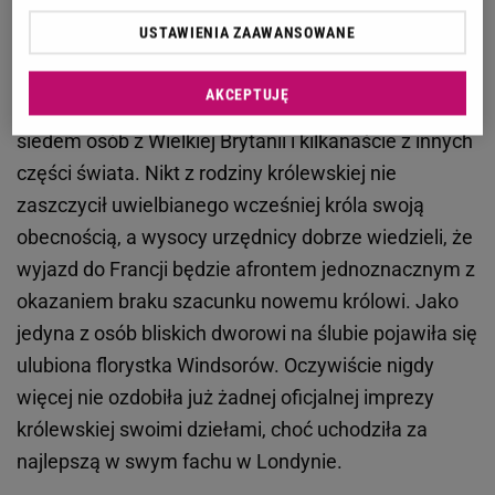
ślub z "tą kobietą", jak nazywała ją jego szwagierka,
USTAWIENIA ZAAWANSOWANE
żona Jerzego, znana później jako Królowa Matka,
nie przyjechał prawie nikt. Choć rozesłano setki
AKCEPTUJĘ
zaproszeń, na terenie pałacyku pojawiło się jedynie
siedem osób z Wielkiej Brytanii i kilkanaście z innych
części świata. Nikt z rodziny królewskiej nie
zaszczycił uwielbianego wcześniej króla swoją
obecnością, a wysocy urzędnicy dobrze wiedzieli, że
wyjazd do Francji będzie afrontem jednoznacznym z
okazaniem braku szacunku nowemu królowi. Jako
jedyna z osób bliskich dworowi na ślubie pojawiła się
ulubiona florystka Windsorów. Oczywiście nigdy
więcej nie ozdobiła już żadnej oficjalnej imprezy
królewskiej swoimi dziełami, choć uchodziła za
najlepszą w swym fachu w Londynie.