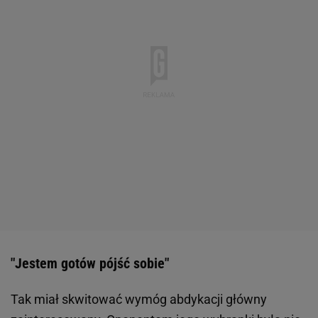
"Jestem gotów pójść sobie"
Tak miał skwitować wymóg abdykacji główny