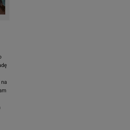
o
adę
 na
mam
h