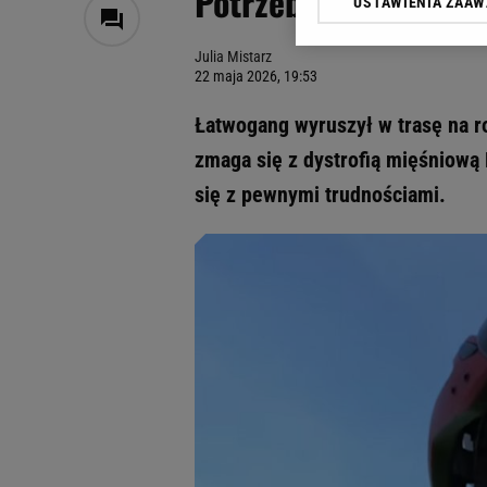
Potrzebna była pomo
USTAWIENIA ZAA
Klikając „Akceptuję” wyra
Zaufanych Partnerów i A
Julia Mistarz
dotyczące plików cookie,
22 maja 2026, 19:53
odnośnik „Ustawienia pr
plików cookie możliwa je
Łatwogang wyruszył w trasę na ro
My, nasi Zaufani Partne
zmaga się z dystrofią mięśniową
Użycie dokładnych danych
się z pewnymi trudnościami.
Przechowywanie informacji
badnie odbiorców i uleps