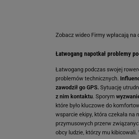
Zobacz wideo
Firmy wpłacają na 
Łatwogang napotkał problemy pod
Łatwogang podczas swojej rower
problemów technicznych.
Influen
zawodził go GPS.
Sytuację utrudn
z nim kontaktu
. Sporym
wyzwanie
które było kluczowe do komforto
wsparcie ekipy, która czekała na 
przymusowych przerw związanych
obcy ludzie, którzy mu kibicowali.