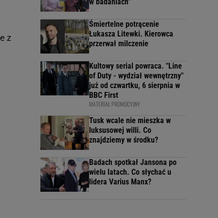
w badaniach"
Śmiertelne potrącenie
Łukasza Litewki. Kierowca
e z
przerwał milczenie
Kultowy serial powraca. "Line
of Duty - wydział wewnętrzny"
już od czwartku, 6 sierpnia w
BBC First
MATERIAŁ PROMOCYJNY
Tusk wcale nie mieszka w
luksusowej willi. Co
znajdziemy w środku?
Badach spotkał Jansona po
wielu latach. Co słychać u
lidera Varius Manx?