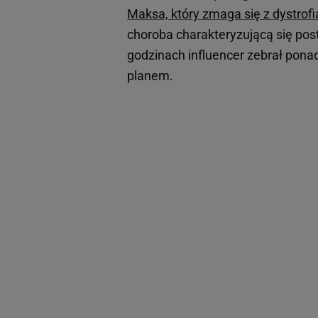
Maksa, który zmaga się z dystrof
choroba charakteryzującą się po
godzinach influencer zebrał ponad 
planem.