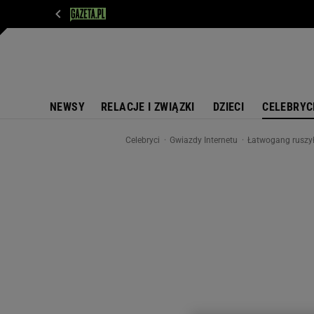
WIADOMOŚCI
NEXT
SPORT
PLOTEK
D
NEWSY
RELACJE I ZWIĄZKI
DZIECI
CELEBRYC
Celebryci
Gwiazdy Internetu
Łatwogang ruszył