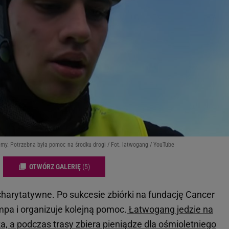
lemy. Potrzebna była pomoc na środku drogi / Fot. latwogang / YouTube
OTWÓRZ GALERIĘ
(5)
charytatywne. Po sukcesie zbiórki na fundację Cancer
empa i organizuje kolejną pomoc.
Łatwogang jedzie na
 a podczas trasy zbiera pieniądze dla ośmioletniego