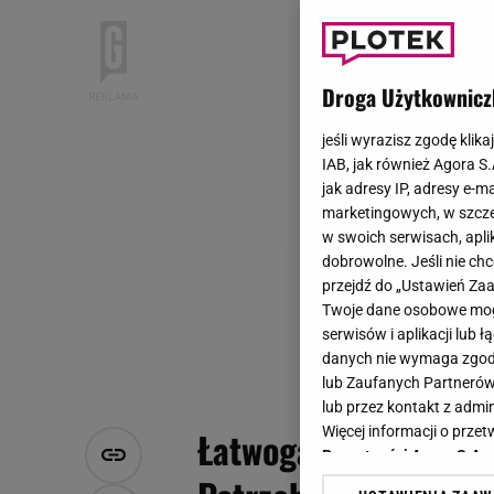
Droga Użytkownicz
jeśli wyrazisz zgodę klika
IAB, jak również Agora S
jak adresy IP, adresy e-m
marketingowych, w szcze
w swoich serwisach, aplik
dobrowolne. Jeśli nie ch
przejdź do „Ustawień Z
Twoje dane osobowe mogą
serwisów i aplikacji lub
danych nie wymaga zgody 
lub Zaufanych Partnerów
lub przez kontakt z admi
Więcej informacji o prz
Łatwogang ruszył w t
Prywatności Agora S.A.