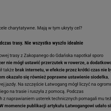
cele charytatywne. Mają w tym ukryty cel?
czas trasy. Nie wszystko wyszło idealnie
owej trasy z Zakopanego do Gdańska napotkał sporo
cer nie mógł ustawić przerzutek w rowerze, a dodatkow
ił także
brak internetu, w efekcie przez krótki czas nie b
m okazało się również poprawne ustawienie siodełka
,
wej jazdy. Na szczęście Łatwogang mógł liczyć na ogrom
niego na trasie i ruszyła z pomocą. Podczas
 z naprawianiem usterek technicznych pomagali mu te
W momencie publikacji artykułu Łatwogangowi udało s