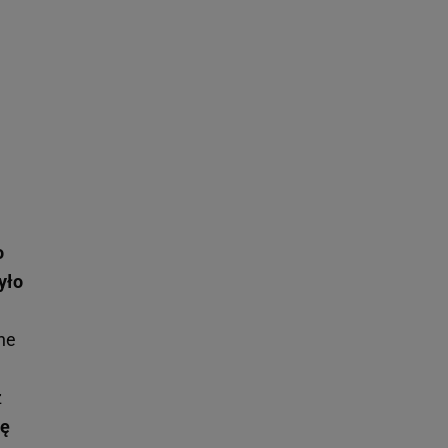
o
yło
ne
ż
ię