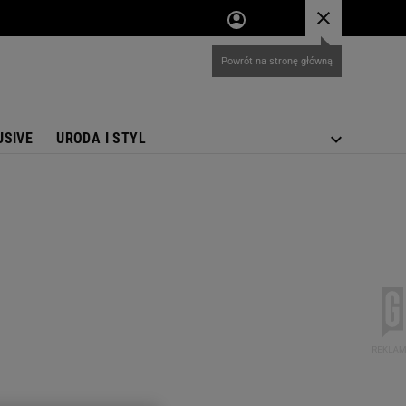
USIVE
URODA I STYL