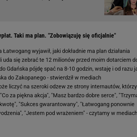
łat. Taki ma plan. "Zobowiązuję się oficjalnie"
a Łatwogang wyjawił, jaki dokładnie ma plan działania
eśli uda się zebrać te 12 milionów przed moim dotarciem d
o Gdańska pójdę spać na 8-10 godzin, wstaję i od razu j
ska do Zakopanego - stwierdził w mediach
e liczyć na szeroki odzew ze strony internautów, którzy
"Co za piękna akcja", "Masz bardzo dobre serce", "Trzy
łą kwotę", "Sukces gwarantowany", "Łatwogang ponownie
owodzenia", "Jestem pod wrażeniem" - czytamy w mediac