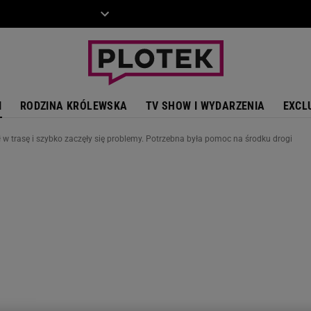
ZIECKO
MOTO
I
RODZINA KRÓLEWSKA
TV SHOW I WYDARZENIA
EXCL
 w trasę i szybko zaczęły się problemy. Potrzebna była pomoc na środku drogi