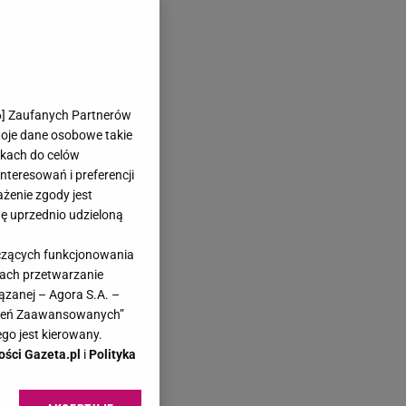
6
] Zaufanych Partnerów
woje dane osobowe takie
likach do celów
teresowań i preferencji
ażenie zgody jest
dę uprzednio udzieloną
yczących funkcjonowania
kach przetwarzanie
ązanej – Agora S.A. –
awień Zaawansowanych”
go jest kierowany.
ości Gazeta.pl
i
Polityka
.