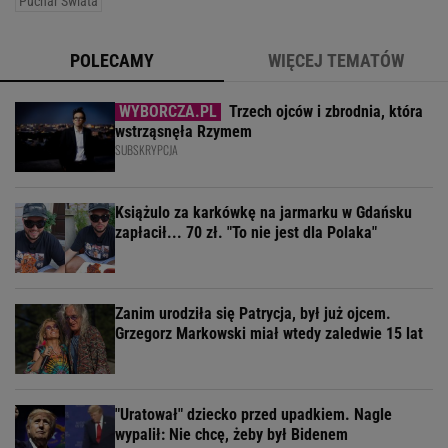
Puchar Świata
POLECAMY
WIĘCEJ TEMATÓW
Trzech ojców i zbrodnia, która
wstrząsnęła Rzymem
SUBSKRYPCJA
Książulo za karkówkę na jarmarku w Gdańsku
zapłacił... 70 zł. "To nie jest dla Polaka"
Zanim urodziła się Patrycja, był już ojcem.
Grzegorz Markowski miał wtedy zaledwie 15 lat
"Uratował" dziecko przed upadkiem. Nagle
wypalił: Nie chcę, żeby był Bidenem