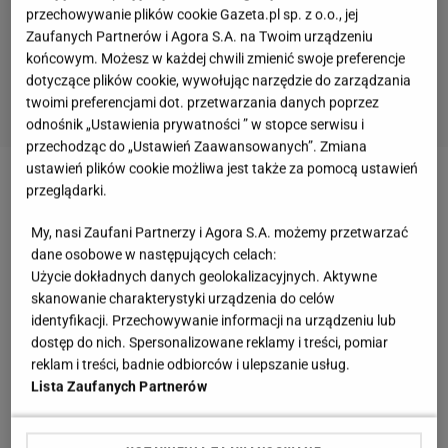
przechowywanie plików cookie Gazeta.pl sp. z o.o., jej
Zaufanych Partnerów i Agora S.A. na Twoim urządzeniu
końcowym. Możesz w każdej chwili zmienić swoje preferencje
dotyczące plików cookie, wywołując narzędzie do zarządzania
twoimi preferencjami dot. przetwarzania danych poprzez
odnośnik „Ustawienia prywatności ” w stopce serwisu i
przechodząc do „Ustawień Zaawansowanych”. Zmiana
ustawień plików cookie możliwa jest także za pomocą ustawień
Niedawno żona skoczka wróciła do domu - jej stan
przeglądarki.
znacząco się poprawił. Co o decyzji
Kubackiego
My, nasi Zaufani Partnerzy i Agora S.A. możemy przetwarzać
myśli
Apoloniusz Tajner
, były trener polskich
dane osobowe w następujących celach:
skoczków?
Użycie dokładnych danych geolokalizacyjnych. Aktywne
skanowanie charakterystyki urządzenia do celów
identyfikacji. Przechowywanie informacji na urządzeniu lub
Zobacz wideo
Niedosyt na koniec MŚ w Planicy.
dostęp do nich. Spersonalizowane reklamy i treści, pomiar
Skoki utrzymały Polskę w światowej czołówce
reklam i treści, badnie odbiorców i ulepszanie usług.
Lista Zaufanych Partnerów
Apoloniusz Tajner o Dawidzie Kubackim. "W ogóle