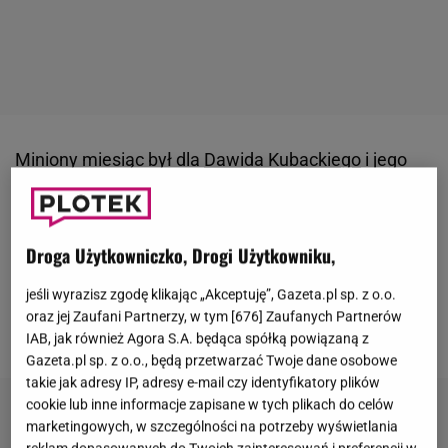
Miniony miesiąc był dla
Dawida Kubackiego
i jego
bliskich naprawdę ciężki. Żona skoczka znalazła się
w szpitalu z powodu problemów z sercem, a jej stan
był krytyczny. Sportowiec wycofał się z zawodów
Droga Użytkowniczko, Drogi Użytkowniku,
Pucharu Świata i wrócił do Polski, by być przy
jeśli wyrazisz zgodę klikając „Akceptuję”, Gazeta.pl sp. z o.o.
dzieciach i ukochanej. Lekarze robili wszystko, by
oraz jej Zaufani Partnerzy, w tym [
676
] Zaufanych Partnerów
ratować życie
Marty Kubackiej
.
IAB, jak również Agora S.A. będąca spółką powiązaną z
Gazeta.pl sp. z o.o., będą przetwarzać Twoje dane osobowe
takie jak adresy IP, adresy e-mail czy identyfikatory plików
cookie lub inne informacje zapisane w tych plikach do celów
marketingowych, w szczególności na potrzeby wyświetlania