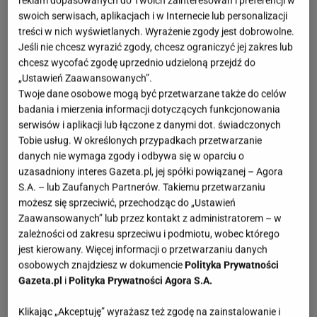
reklam dopasowanych do Twoich zainteresowań i preferencji w
swoich serwisach, aplikacjach i w Internecie lub personalizacji
treści w nich wyświetlanych. Wyrażenie zgody jest dobrowolne.
Jeśli nie chcesz wyrazić zgody, chcesz ograniczyć jej zakres lub
chcesz wycofać zgodę uprzednio udzieloną przejdź do
„Ustawień Zaawansowanych”.
Twoje dane osobowe mogą być przetwarzane także do celów
badania i mierzenia informacji dotyczących funkcjonowania
serwisów i aplikacji lub łączone z danymi dot. świadczonych
Tobie usług. W określonych przypadkach przetwarzanie
danych nie wymaga zgody i odbywa się w oparciu o
uzasadniony interes Gazeta.pl, jej spółki powiązanej – Agora
S.A. – lub Zaufanych Partnerów. Takiemu przetwarzaniu
możesz się sprzeciwić, przechodząc do „Ustawień
Zaawansowanych” lub przez kontakt z administratorem – w
zależności od zakresu sprzeciwu i podmiotu, wobec którego
jest kierowany. Więcej informacji o przetwarzaniu danych
osobowych znajdziesz w dokumencie
Polityka Prywatności
Gazeta.pl
i
Polityka Prywatności Agora S.A.
Klikając „Akceptuję” wyrażasz też zgodę na zainstalowanie i