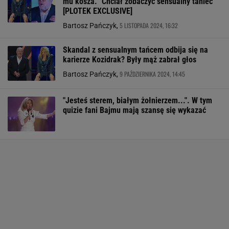
mu kosza. "Chciał zobaczyć sensualny taniec"
[PLOTEK EXCLUSIVE]
5 LISTOPADA 2024, 16:32
Bartosz Pańczyk,
Skandal z sensualnym tańcem odbija się na
karierze Kozidrak? Były mąż zabrał głos
9 PAŹDZIERNIKA 2024, 14:45
Bartosz Pańczyk,
"Jesteś sterem, białym żołnierzem...". W tym
quizie fani Bajmu mają szansę się wykazać