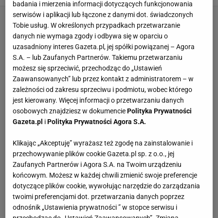
badania i mierzenia informacji dotyczących funkcjonowania
serwisów i aplikacji lub łączone z danymi dot. świadczonych
Tobie usług. W określonych przypadkach przetwarzanie
danych nie wymaga zgody i odbywa się w oparciu o
uzasadniony interes Gazeta.pl, jej spółki powiązanej – Agora
S.A. – lub Zaufanych Partnerów. Takiemu przetwarzaniu
możesz się sprzeciwić, przechodząc do „Ustawień
Zaawansowanych” lub przez kontakt z administratorem – w
zależności od zakresu sprzeciwu i podmiotu, wobec którego
jest kierowany. Więcej informacji o przetwarzaniu danych
osobowych znajdziesz w dokumencie
Polityka Prywatności
Gazeta.pl
i
Polityka Prywatności Agora S.A.
Klikając „Akceptuję” wyrażasz też zgodę na zainstalowanie i
przechowywanie plików cookie Gazeta.pl sp. z o.o., jej
Zaufanych Partnerów i Agora S.A. na Twoim urządzeniu
końcowym. Możesz w każdej chwili zmienić swoje preferencje
dotyczące plików cookie, wywołując narzędzie do zarządzania
twoimi preferencjami dot. przetwarzania danych poprzez
odnośnik „Ustawienia prywatności ” w stopce serwisu i