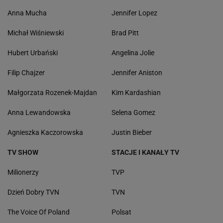
Anna Mucha
Jennifer Lopez
Michał Wiśniewski
Brad Pitt
Hubert Urbański
Angelina Jolie
Filip Chajzer
Jennifer Aniston
Małgorzata Rozenek-Majdan
Kim Kardashian
Anna Lewandowska
Selena Gomez
Agnieszka Kaczorowska
Justin Bieber
TV SHOW
STACJE I KANAŁY TV
Milionerzy
TVP
Dzień Dobry TVN
TVN
The Voice Of Poland
Polsat