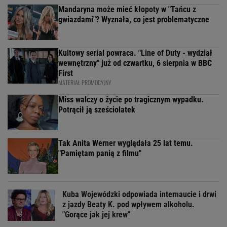
Mandaryna może mieć kłopoty w "Tańcu z
gwiazdami"? Wyznała, co jest problematyczne
Kultowy serial powraca. "Line of Duty - wydział
wewnętrzny" już od czwartku, 6 sierpnia w BBC
First
MATERIAŁ PROMOCYJNY
Miss walczy o życie po tragicznym wypadku.
Potrącił ją sześciolatek
Tak Anita Werner wyglądała 25 lat temu.
"Pamiętam panią z filmu"
Kuba Wojewódzki odpowiada internaucie i drwi
z jazdy Beaty K. pod wpływem alkoholu.
"Gorące jak jej krew"