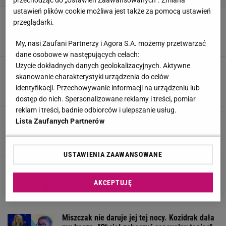
przechodząc do „Ustawień Zaawansowanych”. Zmiana
ustawień plików cookie możliwa jest także za pomocą ustawień
Beata Kozidrak ma problemy ze zdrowiem.
przeglądarki.
Teraz docierają nowe wieści o artystce
11 GRUDNIA 2024, 18:46
Marcin Wolniak,
My, nasi Zaufani Partnerzy i Agora S.A. możemy przetwarzać
dane osobowe w następujących celach:
Użycie dokładnych danych geolokalizacyjnych. Aktywne
Niepokojące doniesienia o stanie zdrowia
Kozidrak. "Objawy trudne do zlekceważenia"
skanowanie charakterystyki urządzenia do celów
identyfikacji. Przechowywanie informacji na urządzeniu lub
10 GRUDNIA 2024, 14:16
Weronika Zając,
dostęp do nich. Spersonalizowane reklamy i treści, pomiar
reklam i treści, badnie odbiorców i ulepszanie usług.
Ten wpis pojawił się nagle. Kozidrak odwołuje
Lista Zaufanych Partnerów
koncerty
3 GRUDNIA 2024, 13:09
Marcin Wolniak,
USTAWIENIA ZAAWANSOWANE
Pilna wiadomość od Beaty Kozidrak. Jest pod
opieką lekarzy
AKCEPTUJĘ
28 LISTOPADA 2024, 15:52
Weronika Zając,
Miszczak nie daruje jej tej nocy. Kozidrak dała