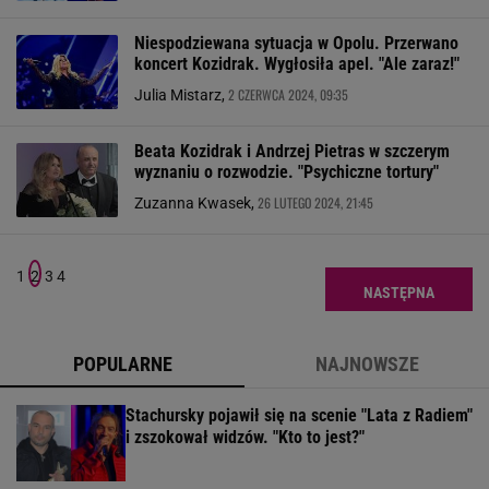
Niespodziewana sytuacja w Opolu. Przerwano
koncert Kozidrak. Wygłosiła apel. "Ale zaraz!"
2 CZERWCA 2024, 09:35
Julia Mistarz,
Beata Kozidrak i Andrzej Pietras w szczerym
wyznaniu o rozwodzie. "Psychiczne tortury"
26 LUTEGO 2024, 21:45
Zuzanna Kwasek,
1
2
3
4
NASTĘPNA
POPULARNE
NAJNOWSZE
Stachursky pojawił się na scenie "Lata z Radiem"
i zszokował widzów. "Kto to jest?"