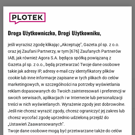
Droga Użytkowniczko, Drogi Użytkowniku,
BAJM
jeśli wyrazisz zgodę klikając „Akceptuję”, Gazeta.pl sp. z o.o.
oraz jej Zaufani Partnerzy, w tym [
676
] Zaufanych Partnerów
Beata Kozidrak opuściła szpital. Były mąż miał
IAB, jak również Agora S.A. będąca spółką powiązaną z
przekazać nowe wieści
Gazeta.pl sp. z o.o., będą przetwarzać Twoje dane osobowe
15 STYCZNIA 2025, 09:33
Marcin Wolniak,
takie jak adresy IP, adresy e-mail czy identyfikatory plików
cookie lub inne informacje zapisane w tych plikach do celów
marketingowych, w szczególności na potrzeby wyświetlania
Kozidrak bardzo przeżyła śmierć brata.
reklam dopasowanych do Twoich zainteresowań i preferencji w
Wyjawiła jego ostatnie chwile
swoich serwisach, aplikacjach i w Internecie lub personalizacji
10 STYCZNIA 2025, 17:50
Marcin Wolniak,
treści w nich wyświetlanych. Wyrażenie zgody jest dobrowolne.
Jeśli nie chcesz wyrazić zgody, chcesz ograniczyć jej zakres lub
Co się dzieje z Beatą Kozidrak? Były mąż z
chcesz wycofać zgodę uprzednio udzieloną przejdź do
niepokojącymi wieściami
„Ustawień Zaawansowanych”.
19 GRUDNIA 2024, 14:00
Weronika Zając,
Twoje dane osobowe mogą być przetwarzane także do celów