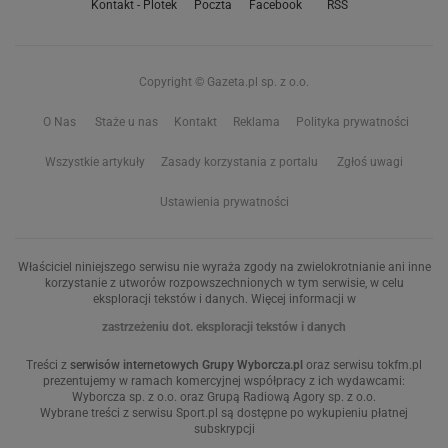
Kontakt - Plotek
Poczta
Facebook
RSS
Copyright © Gazeta.pl sp. z o.o.
O Nas
Staże u nas
Kontakt
Reklama
Polityka prywatności
Wszystkie artykuły
Zasady korzystania z portalu
Zgłoś uwagi
Ustawienia prywatności
Właściciel niniejszego serwisu nie wyraża zgody na zwielokrotnianie ani inne
korzystanie z utworów rozpowszechnionych w tym serwisie, w celu
eksploracji tekstów i danych. Więcej informacji w
zastrzeżeniu dot. eksploracji tekstów i danych
Treści z
serwisów internetowych Grupy Wyborcza.pl
oraz serwisu tokfm.pl
prezentujemy w ramach komercyjnej współpracy z ich wydawcami:
Wyborcza sp. z o.o. oraz Grupą Radiową Agory sp. z o.o.
Wybrane treści z serwisu Sport.pl są dostępne po wykupieniu płatnej
subskrypcji