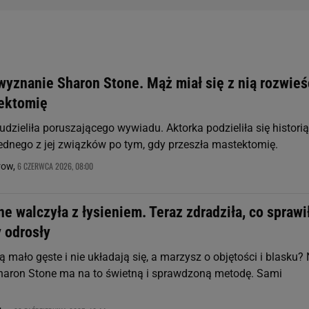
wyznanie Sharon Stone. Mąż miał się z nią rozwieś
ektomię
dzieliła poruszającego wywiadu. Aktorka podzieliła się historią
ednego z jej związków po tym, gdy przeszła mastektomię.
6 CZERWCA 2026, 08:00
row,
e walczyła z łysieniem. Teraz zdradziła, co sprawi
y odrosły
 mało gęste i nie układają się, a marzysz o objętości i blasku? 
haron Stone ma na to świetną i sprawdzoną metodę. Sami