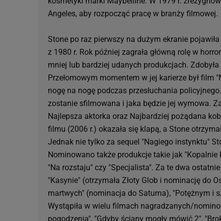
kosmetyki marki Maybelline. W 1979 r. zrezygno
Angeles, aby rozpocząć pracę w branży filmowej.
Stone po raz pierwszy na dużym ekranie pojawiła 
z 1980 r. Rok później zagrała główną rolę w horro
mniej lub bardziej udanych produkcjach. Zdobyła p
Przełomowym momentem w jej karierze był film "Nag
nogę na nogę podczas przesłuchania policyjnego.
zostanie sfilmowana i jaka będzie jej wymowa. Z
Najlepsza aktorka oraz Najbardziej pożądana kob
filmu (2006 r.) okazała się klapą, a Stone otrzym
Jednak nie tylko za sequel "Nagiego instynktu" Sto
Nominowano także produkcje takie jak "Kopalnie kr
"Na rozstaju" czy "Specjalista". Za te dwa ostatn
"Kasynie" (otrzymała Złoty Glob i nominację do Os
martwych" (nominacja do Saturna), "Potężnym i s
Wystąpiła w wielu filmach nagradzanych/nominow
pogodzenia", "Gdyby ściany mogły mówić 2", "Brok