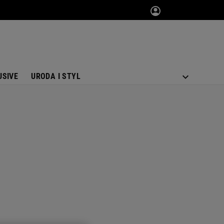
USIVE
URODA I STYL