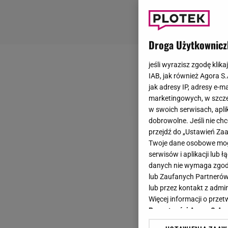
Droga Użytkownicz
jeśli wyrazisz zgodę klika
IAB, jak również Agora S
jak adresy IP, adresy e-m
marketingowych, w szcze
w swoich serwisach, aplik
dobrowolne. Jeśli nie ch
przejdź do „Ustawień Z
Twoje dane osobowe mogą
serwisów i aplikacji lub
danych nie wymaga zgody 
lub Zaufanych Partnerów
lub przez kontakt z admi
Więcej informacji o prz
Prywatności Agora S.A.