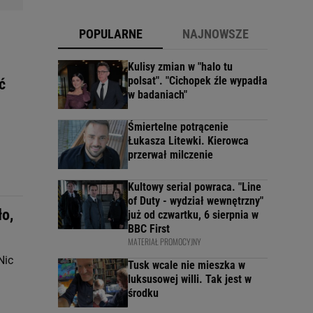
POPULARNE
NAJNOWSZE
Kulisy zmian w "halo tu
polsat". "Cichopek źle wypadła
ć
w badaniach"
Śmiertelne potrącenie
Łukasza Litewki. Kierowca
przerwał milczenie
Kultowy serial powraca. "Line
of Duty - wydział wewnętrzny"
ło,
już od czwartku, 6 sierpnia w
BBC First
MATERIAŁ PROMOCYJNY
Nic
Tusk wcale nie mieszka w
luksusowej willi. Tak jest w
środku