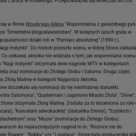
wała z pracy w modelingu. Przeprowadziła się wówczas do Los
się w filmie
Woody'ego Allena
"Wspomnienia z gwiezdnego pył
rze "Śmiertelne błogosławieństwo". W kolejnych latach grała w
opularności dzięki roli w "Pamięci absolutnej" (1990 r.).
i instynkt". Do historii przeszła scena, w której Stone zakład
 Co ciekawe, aktorka nie widziała o tym, jak wspomniana scena
a "Nagi instynkt" otrzymała dwie nagrody MTV w kategoriach
ieta oraz nominacje do Złotego Globu i Saturna. Druga część
ała Złotą Malinę w kategorii Najgorsza Aktorka.
ne doczekała się nominacji do tej niechlubnej statuetki.
óla Salomona", "Quatermain i zaginione Miasto Złota", "Silver",
ie Stone otrzymała Złotą Malinę. Została za to doceniona za role
cara), "Kancelarii adwokackiej" (statuetka Emmy), "Szybkich i
zlachetnym" oraz "Muzie" (nominacje do Złotego Globu).
anych do najważniejszych nagród m.in. "Różnice nie do
en flowers", "Bobby" czy "Lovelace". Stone była producentką kil