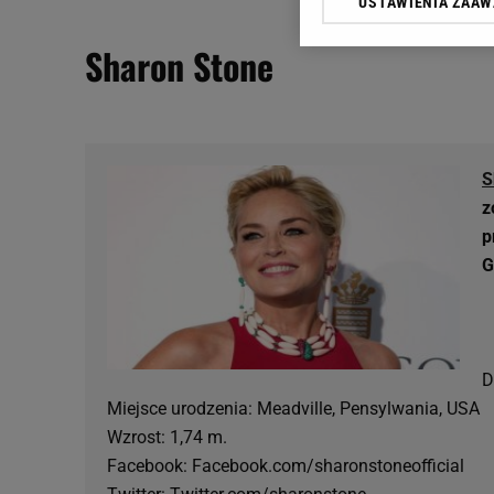
USTAWIENIA ZAA
Klikając „Akceptuję” wyra
Zaufanych Partnerów i A
Sharon Stone
dotyczące plików cookie,
odnośnik „Ustawienia pr
plików cookie możliwa je
My, nasi Zaufani Partne
Użycie dokładnych danych
S
Przechowywanie informacji
z
badnie odbiorców i uleps
p
G
D
Miejsce urodzenia: Meadville, Pensylwania, USA
Wzrost: 1,74 m.
Facebook: Facebook.com/sharonstoneofficial