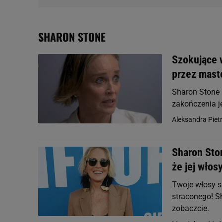
SHARON STONE
Szokujące 
przez mast
Sharon Stone u
zakończenia j
Aleksandra Piet
Sharon Ston
że jej włos
Twoje włosy są
straconego! S
zobaczcie.