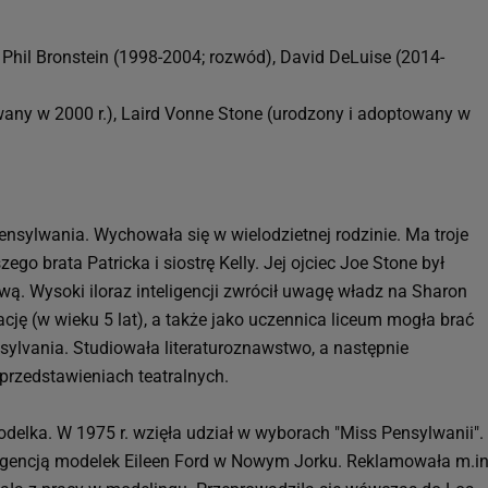
Phil Bronstein (1998-2004; rozwód), David DeLuise (2014-
wany w 2000 r.), Laird Vonne Stone (urodzony i adoptowany w
)
Pensylwania. Wychowała się w wielodzietnej rodzinie. Ma troje
go brata Patricka i siostrę Kelly. Jej ojciec Joe Stone był
ą. Wysoki iloraz inteligencji zwrócił uwagę władz na Sharon
cję (w wieku 5 lat), a także jako uczennica liceum mogła brać
nsylvania. Studiowała literaturoznawstwo, a następnie
przedstawieniach teatralnych.
delka. W 1975 r. wzięła udział w wyborach "Miss Pensylwanii".
z agencją modelek Eileen Ford w Nowym Jorku. Reklamowała m.in