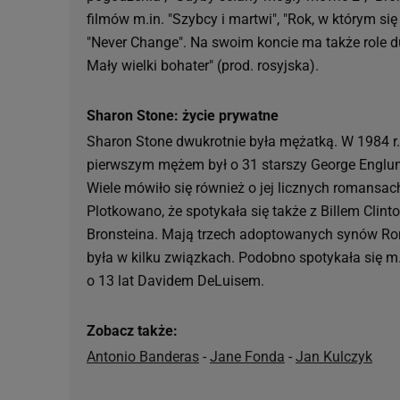
filmów m.in. "Szybcy i martwi", "Rok, w którym si
"Never Change". Na swoim koncie ma także role 
Mały wielki bohater" (prod. rosyjska).
Sharon Stone: życie prywatne
Sharon Stone dwukrotnie była mężatką. W 1984 r. 
pierwszym mężem był o 31 starszy George Englun
Wiele mówiło się również o jej licznych romans
Plotkowano, że spotykała się także z Billem Clin
Bronsteina. Mają trzech adoptowanych synów Rona
była w kilku związkach. Podobno spotykała się m
o 13 lat Davidem DeLuisem.
Zobacz także:
Antonio Banderas
-
Jane Fonda
-
Jan Kulczyk