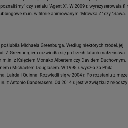
ę poznaliśmy" czy serialu "Agent X". W 2009 r. wyreżyserowała fi
dubbingowe m.in. w filmie animowanym "Mrówka Z" czy "Sawa.
poślubiła Michaela Greenburga. Według niektórych źródeł, jej
d. Z Greenburgiem rozwiodła się po trzech latach małżeństwa.
ach m.in. z Księciem Monako Albertem czy Davidem Duchovnym.
tonem i Michaelem Douglasem. W 1998 r. wyszła za Phila
, Lairda i Quinna. Rozwiedli się w 2004 r. Po rozstaniu z męż
.in. z Antonio Banderasem. Od 2014 r. jest w związku z młodsz