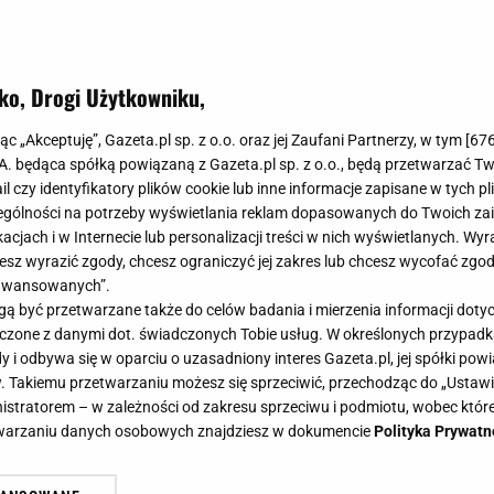
ko, Drogi Użytkowniku,
jąc „Akceptuję”, Gazeta.pl sp. z o.o. oraz jej Zaufani Partnerzy, w tym [
67
.A. będąca spółką powiązaną z Gazeta.pl sp. z o.o., będą przetwarzać T
ail czy identyfikatory plików cookie lub inne informacje zapisane w tych p
gólności na potrzeby wyświetlania reklam dopasowanych do Twoich zain
acjach i w Internecie lub personalizacji treści w nich wyświetlanych. Wyr
cesz wyrazić zgody, chcesz ograniczyć jej zakres lub chcesz wycofać zgo
aawansowanych”.
 być przetwarzane także do celów badania i mierzenia informacji dot
 łączone z danymi dot. świadczonych Tobie usług. W określonych przypad
i odbywa się w oparciu o uzasadniony interes Gazeta.pl, jej spółki powi
. Takiemu przetwarzaniu możesz się sprzeciwić, przechodząc do „Ust
nistratorem – w zależności od zakresu sprzeciwu i podmiotu, wobec które
etwarzaniu danych osobowych znajdziesz w dokumencie
Polityka Prywatn