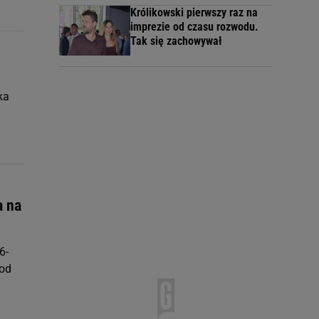
Królikowski pierwszy raz na
imprezie od czasu rozwodu.
Tak się zachowywał
ka
a na
6-
 od