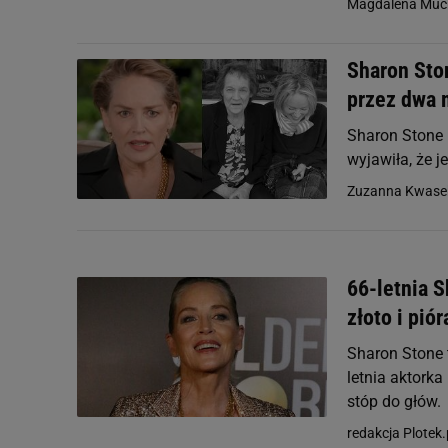
Magdalena Muć
Sharon Sto
przez dwa 
Sharon Stone 
wyjawiła, że j
Zuzanna Kwase
66-letnia 
złoto i pió
Sharon Stone 
letnia aktork
stóp do głów.
redakcja Plotek.