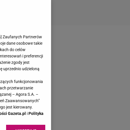
6
] Zaufanych Partnerów
woje dane osobowe takie
likach do celów
teresowań i preferencji
ażenie zgody jest
dę uprzednio udzieloną
yczących funkcjonowania
kach przetwarzanie
ązanej – Agora S.A. –
awień Zaawansowanych”
go jest kierowany.
ości Gazeta.pl
i
Polityka