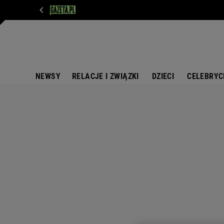
WIADOMOŚCI
NEXT
SPORT
PLOTEK
D
NEWSY
RELACJE I ZWIĄZKI
DZIECI
CELEBRYC