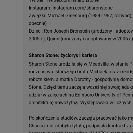
Twitter: Twitter.com/sharonstone
Instagram: Instagram.com/sharonstone
Związki: Michael Greenburg (1984-1987; rozwód), 
obecnie)
Dzieci: Ron Joseph Bronstein (urodzony i adopto
2005 r.), Quinn (urodzony i adoptowany w 2006 r.
Sharon Stone: życiorys i kariera
Sharon Stone urodziła się w Meadville, w stanie 
rodzeństwa: starszego brata Michaela oraz młodsze
robotnikiem, a matka Dorothy - gospodynią domow
Stone. Dzięki temu zaczęła wcześniej swoją eduka
udział w zajęciach na Edinboro University of Pen
architekturę nowożytną. Występowała w licznych 
Po skończeniu studiów, zaczęła pracować jako mo
Chociaż nie zdobyła tytułu, podpisała kontrakt 