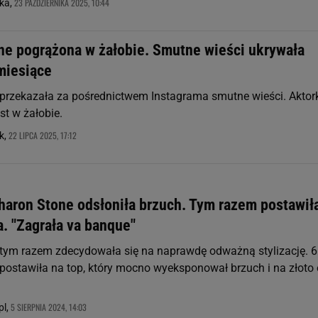
23 PAŹDZIERNIKA 2025, 10:44
ka,
ne pogrążona w żałobie. Smutne wieści ukrywała
miesiące
przekazała za pośrednictwem Instagrama smutne wieści. Aktor
est w żałobie.
22 LIPCA 2025, 17:12
k,
Sharon Stone odsłoniła brzuch. Tym razem postawił
ra. "Zagrała va banque"
tym razem zdecydowała się na naprawdę odważną stylizację. 6
a postawiła na top, który mocno wyeksponował brzuch i na złoto
5 SIERPNIA 2024, 14:03
pl,