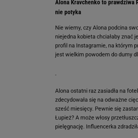
Alona Kravchenko to prawdziwa R
nie potyka
Nie wiemy, czy Alona podcina swo
niejedna kobieta chciałaby znać j
profil na Instagramie, na którym p
jest wielkim powodem do dumy d
Alona ostatni raz zasiadła na fotel
zdecydowała się na odważne cięc
sześć miesięcy. Pewnie się zasta
Łupież? A może włosy przetłuszcz
pielęgnację. Influencerka zdradziła