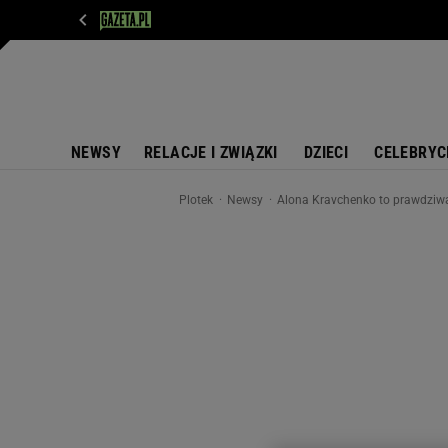
WIADOMOŚCI
NEXT
SPORT
PLOTEK
D
NEWSY
RELACJE I ZWIĄZKI
DZIECI
CELEBRYC
Plotek
Newsy
Alona Kravchenko to prawdziwa