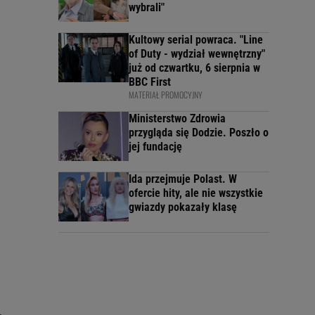
wybrali"
Kultowy serial powraca. "Line
of Duty - wydział wewnętrzny"
już od czwartku, 6 sierpnia w
BBC First
MATERIAŁ PROMOCYJNY
Ministerstwo Zdrowia
przygląda się Dodzie. Poszło o
jej fundację
Ida przejmuje Polast. W
ofercie hity, ale nie wszystkie
gwiazdy pokazały klasę