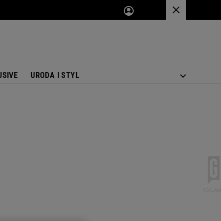
USIVE
URODA I STYL