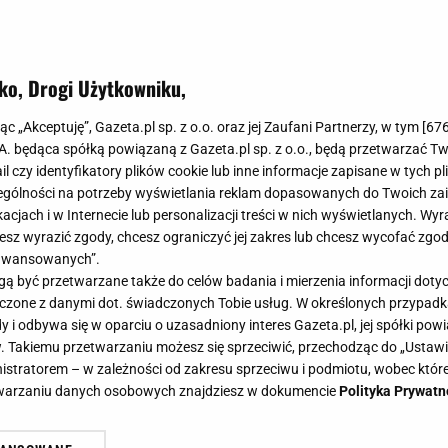
ko, Drogi Użytkowniku,
jąc „Akceptuję”, Gazeta.pl sp. z o.o. oraz jej Zaufani Partnerzy, w tym [
67
.A. będąca spółką powiązaną z Gazeta.pl sp. z o.o., będą przetwarzać T
ail czy identyfikatory plików cookie lub inne informacje zapisane w tych p
gólności na potrzeby wyświetlania reklam dopasowanych do Twoich zain
acjach i w Internecie lub personalizacji treści w nich wyświetlanych. Wyr
cesz wyrazić zgody, chcesz ograniczyć jej zakres lub chcesz wycofać zgo
aawansowanych”.
 być przetwarzane także do celów badania i mierzenia informacji dot
 łączone z danymi dot. świadczonych Tobie usług. W określonych przypad
i odbywa się w oparciu o uzasadniony interes Gazeta.pl, jej spółki powi
. Takiemu przetwarzaniu możesz się sprzeciwić, przechodząc do „Ust
nistratorem – w zależności od zakresu sprzeciwu i podmiotu, wobec które
etwarzaniu danych osobowych znajdziesz w dokumencie
Polityka Prywatn
 prawdziwa Roszpunka. Jej włosy