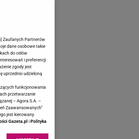
6
] Zaufanych Partnerów
woje dane osobowe takie
likach do celów
teresowań i preferencji
ażenie zgody jest
dę uprzednio udzieloną
yczących funkcjonowania
kach przetwarzanie
ązanej – Agora S.A. –
awień Zaawansowanych”
go jest kierowany.
ości Gazeta.pl
i
Polityka