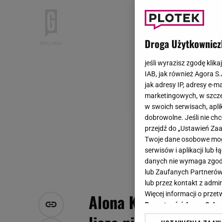
Droga Użytkownicz
jeśli wyrazisz zgodę klika
IAB, jak również Agora S
jak adresy IP, adresy e-m
marketingowych, w szcze
w swoich serwisach, aplik
dobrowolne. Jeśli nie ch
przejdź do „Ustawień Z
Twoje dane osobowe mogą
serwisów i aplikacji lub
danych nie wymaga zgody 
lub Zaufanych Partnerów
lub przez kontakt z admi
Więcej informacji o prz
Alona Kravchenko to
Prywatności Agora S.A.