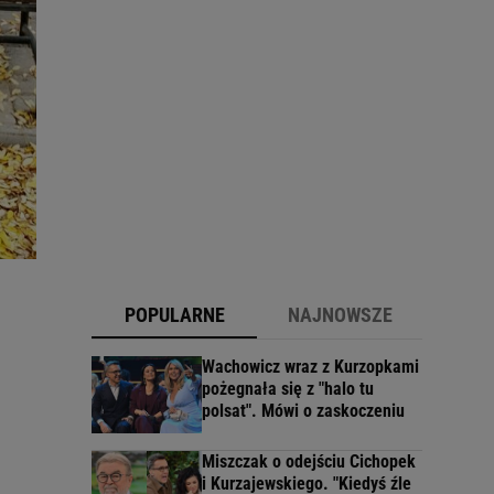
POPULARNE
NAJNOWSZE
Wachowicz wraz z Kurzopkami
pożegnała się z "halo tu
polsat". Mówi o zaskoczeniu
Miszczak o odejściu Cichopek
i Kurzajewskiego. "Kiedyś źle