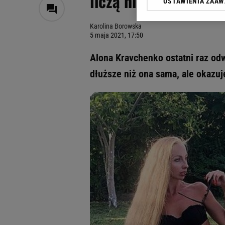
liczą niemal dwa met
USTAWIENIA ZAA
Klikając „Akceptuję” wyra
Zaufanych Partnerów i A
Karolina Borowska
dotyczące plików cookie,
5 maja 2021, 17:50
odnośnik „Ustawienia pr
plików cookie możliwa je
Alona Kravchenko ostatni raz odwi
My, nasi Zaufani Partne
dłuższe niż ona sama, ale okazuj
Użycie dokładnych danych
Przechowywanie informacji
badnie odbiorców i uleps