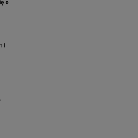
ię o
m i
o