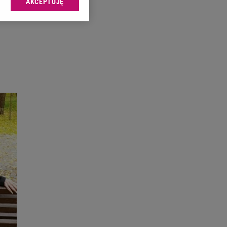
AKCEPTUJĘ
l sp. z o.o., jej
ić swoje preferencje
arzania danych poprzez
ych”. Zmiana ustawień
ach:
 celów identyfikacji.
omiar reklam i treści,