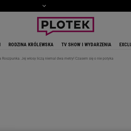
ZIECKO
MOTO
I
RODZINA KRÓLEWSKA
TV SHOW I WYDARZENIA
EXCL
 Roszpunka. Jej włosy liczą niemal dwa metry! Czasem się o nie potyka