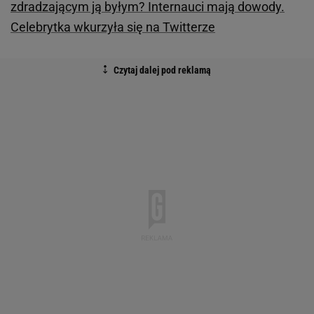
zdradzającym ją byłym? Internauci mają dowody.
Celebrytka wkurzyła się na Twitterze