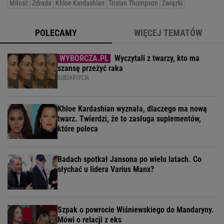
Miłość
Zdrada
Khloe Kardashian
Tristan Thompson
Związki
POLECAMY
WIĘCEJ TEMATÓW
Wyczytali z twarzy, kto ma
szansę przeżyć raka
SUBSKRYPCJA
Khloe Kardashian wyznała, dlaczego ma nową
twarz. Twierdzi, że to zasługa suplementów,
które poleca
Badach spotkał Jansona po wielu latach. Co
słychać u lidera Varius Manx?
Szpak o powrocie Wiśniewskiego do Mandaryny.
Mówi o relacji z eks