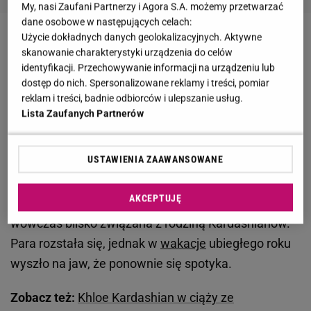
My, nasi Zaufani Partnerzy i Agora S.A. możemy przetwarzać
dane osobowe w następujących celach:
Użycie dokładnych danych geolokalizacyjnych. Aktywne
Tristan Thompson znowu zdradził Khloe
skanowanie charakterystyki urządzenia do celów
Kardashian?
identyfikacji. Przechowywanie informacji na urządzeniu lub
dostęp do nich. Spersonalizowane reklamy i treści, pomiar
reklam i treści, badnie odbiorców i ulepszanie usług.
Khloe Kardashian i Tristan Thompson zaczęli
Lista Zaufanych Partnerów
spotykać się we wrześniu 2016 roku
. Dwa lata
później na świat przyszło ich
dziecko
. W
USTAWIENIA ZAAWANSOWANE
międzyczasie mówiło się już o tym, że koszykarz
zdradza dziewczynę. Okazuje się, że mężczyzna za
AKCEPTUJĘ
jej plecami spotykał się z Jordyn Woods, która była
wówczas blisko związana z rodziną Kardashianów.
Para rozstała się, jednak w
wakacje
ubiegłego roku
wyszło na jaw, że ponownie się spotyka.
Zobacz też:
Khloe Kardashian w ciąży ze