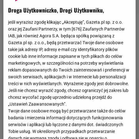
Droga Użytkowniczko, Drogi Użytkowniku,
jeśli wyrazisz zgodę klikając „Akceptuję”, Gazeta.pl sp. z o.o.
Khloe Kardashian
może mieć powody do
oraz jej Zaufani Partnerzy, w tym [
676
] Zaufanych Partnerów
IAB, jak również Agora S.A. będąca spółką powiązaną z
niepokoju. Sydney Chase poinformowała, że miała
Gazeta.pl sp. z o.o., będą przetwarzać Twoje dane osobowe
romans z
Tristanem Thompsonem
. Przyznała, że
takie jak adresy IP, adresy e-mail czy identyfikatory plików
koszykarz wprost mówił jej, że jest singlem, co - jak
cookie lub inne informacje zapisane w tych plikach do celów
wiadomo - nie było prawdą.
marketingowych, w szczególności na potrzeby wyświetlania
reklam dopasowanych do Twoich zainteresowań i preferencji w
swoich serwisach, aplikacjach i w Internecie lub personalizacji
treści w nich wyświetlanych. Wyrażenie zgody jest dobrowolne.
Jeśli nie chcesz wyrazić zgody, chcesz ograniczyć jej zakres lub
chcesz wycofać zgodę uprzednio udzieloną przejdź do
„Ustawień Zaawansowanych”.
Twoje dane osobowe mogą być przetwarzane także do celów
badania i mierzenia informacji dotyczących funkcjonowania
serwisów i aplikacji lub łączone z danymi dot. świadczonych
Tobie usług. W określonych przypadkach przetwarzanie
danych nie wymaga zgody i odbywa się w oparciu o