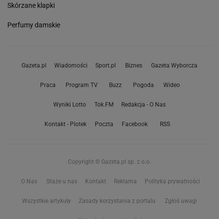
Skórzane klapki
Perfumy damskie
Gazeta.pl
Wiadomości
Sport.pl
Biznes
Gazeta Wyborcza
Praca
Program TV
Buzz
Pogoda
Wideo
Wyniki Lotto
Tok.FM
Redakcja - O Nas
Kontakt - Plotek
Poczta
Facebook
RSS
Copyright © Gazeta.pl sp. z o.o.
O Nas
Staże u nas
Kontakt
Reklama
Polityka prywatności
Wszystkie artykuły
Zasady korzystania z portalu
Zgłoś uwagi