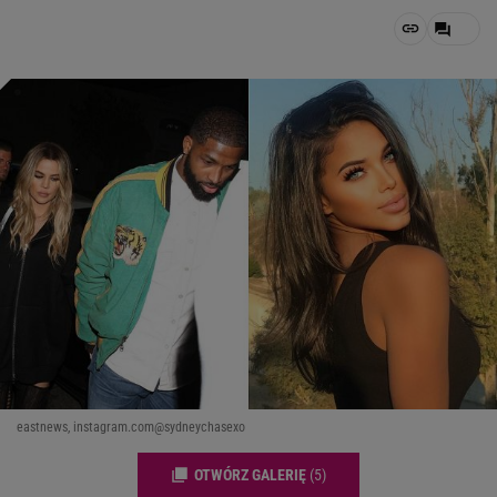
eastnews, instagram.com@sydneychasexo
OTWÓRZ GALERIĘ
(5)