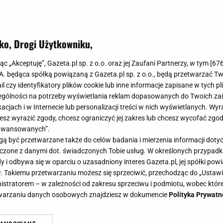
ko, Drogi Użytkowniku,
jąc „Akceptuję”, Gazeta.pl sp. z o.o. oraz jej Zaufani Partnerzy, w tym [
67
.A. będąca spółką powiązaną z Gazeta.pl sp. z o.o., będą przetwarzać T
ail czy identyfikatory plików cookie lub inne informacje zapisane w tych p
gólności na potrzeby wyświetlania reklam dopasowanych do Twoich zain
acjach i w Internecie lub personalizacji treści w nich wyświetlanych. Wyr
cesz wyrazić zgody, chcesz ograniczyć jej zakres lub chcesz wycofać zgo
aawansowanych”.
 być przetwarzane także do celów badania i mierzenia informacji dot
 łączone z danymi dot. świadczonych Tobie usług. W określonych przypad
i odbywa się w oparciu o uzasadniony interes Gazeta.pl, jej spółki powi
. Takiemu przetwarzaniu możesz się sprzeciwić, przechodząc do „Ust
nistratorem – w zależności od zakresu sprzeciwu i podmiotu, wobec które
etwarzaniu danych osobowych znajdziesz w dokumencie
Polityka Prywatn
EPRASZA za romans z Kristen