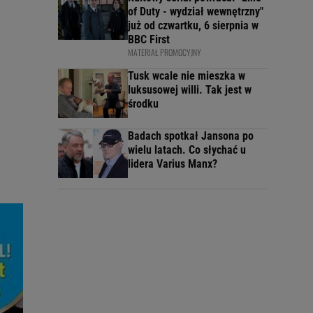
of Duty - wydział wewnętrzny"
już od czwartku, 6 sierpnia w
BBC First
MATERIAŁ PROMOCYJNY
Tusk wcale nie mieszka w
luksusowej willi. Tak jest w
środku
Badach spotkał Jansona po
wielu latach. Co słychać u
lidera Varius Manx?