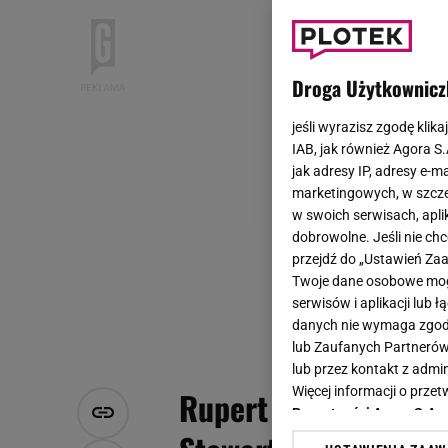
Droga Użytkownicz
jeśli wyrazisz zgodę klika
IAB, jak również Agora S
jak adresy IP, adresy e-m
marketingowych, w szcze
w swoich serwisach, aplik
dobrowolne. Jeśli nie ch
przejdź do „Ustawień Z
Twoje dane osobowe mogą
serwisów i aplikacji lub
danych nie wymaga zgody 
lub Zaufanych Partnerów
lub przez kontakt z admi
Więcej informacji o prz
Rupert Sanders PRZ
Prywatności Agora S.A.