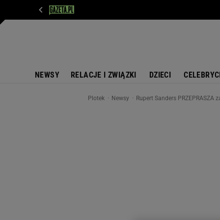
WIADOMOŚCI
NEXT
SPORT
PLOTEK
D
NEWSY
RELACJE I ZWIĄZKI
DZIECI
CELEBRYC
Plotek
Newsy
Rupert Sanders PRZEPRASZA za 