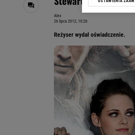
Stewart!
USTAWIENIA ZAA
Klikając „Akceptuję” wyra
Zaufanych Partnerów i A
Alex
dotyczące plików cookie,
26 lipca 2012, 10:26
odnośnik „Ustawienia pr
plików cookie możliwa je
Reżyser wydał oświadczenie.
My, nasi Zaufani Partne
Użycie dokładnych danych
Przechowywanie informacji
badnie odbiorców i uleps