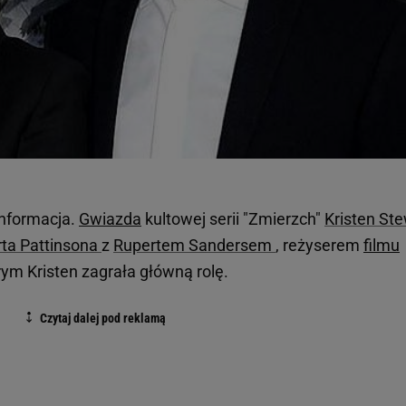
informacja.
Gwiazda
kultowej serii "Zmierzch"
Kristen St
ta Pattinsona
z
Rupertem Sandersem
, reżyserem
filmu
rym Kristen zagrała główną rolę.