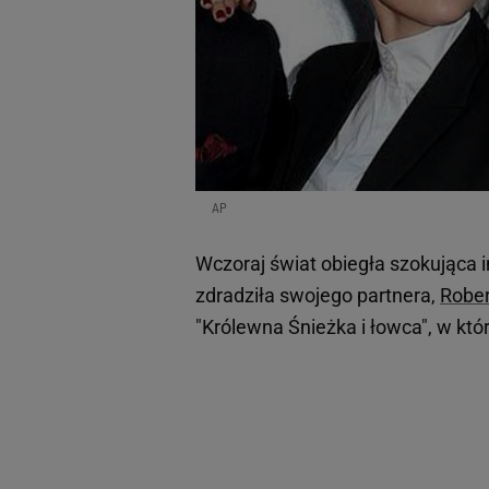
AP
Wczoraj świat obiegła szokująca 
zdradziła swojego partnera,
Rober
"Królewna Śnieżka i łowca", w któ