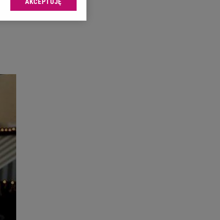
AKCEPTUJĘ
l sp. z o.o., jej
ić swoje preferencje
arzania danych poprzez
ych”. Zmiana ustawień
ach:
 celów identyfikacji.
omiar reklam i treści,