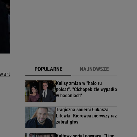
POPULARNE
NAJNOWSZE
ewart
Kulisy zmian w "halo tu
polsat". "Cichopek źle wypadła
w badaniach"
Tragiczna śmierci Łukasza
Litewki. Kierowca pierwszy raz
zabrał głos
Kultowy serial powraca. "Line