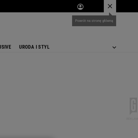
USIVE
URODA I STYL