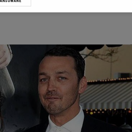
WANSOWANE
żasz też zgodę na zainstalowanie i przechowywanie plików cookie Gazeta.p
gora S.A. na Twoim urządzeniu końcowym. Możesz w każdej chwili zmien
 wywołując narzędzie do zarządzania twoimi preferencjami dot. przetw
ywatności ” w stopce serwisu i przechodząc do „Ustawień Zaawansowan
st także za pomocą ustawień przeglądarki.
rzy i Agora S.A. możemy przetwarzać dane osobowe w następujących cel
 geolokalizacyjnych. Aktywne skanowanie charakterystyki urządzenia do
 na urządzeniu lub dostęp do nich. Spersonalizowane reklamy i treści, p
zanie usług.
Lista Zaufanych Partnerów