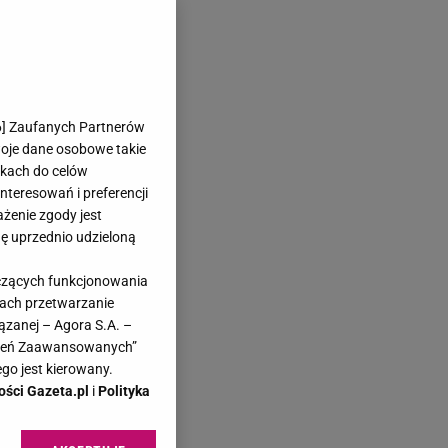
6
] Zaufanych Partnerów
woje dane osobowe takie
likach do celów
teresowań i preferencji
ażenie zgody jest
dę uprzednio udzieloną
yczących funkcjonowania
kach przetwarzanie
ązanej – Agora S.A. –
awień Zaawansowanych”
go jest kierowany.
ości Gazeta.pl
i
Polityka