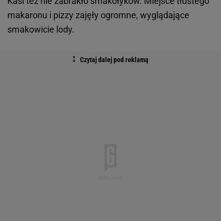
Kasi też nie zabrakło smakołyków. Miejsce tłustego
makaronu i pizzy zajęły ogromne, wyglądające
smakowicie lody.