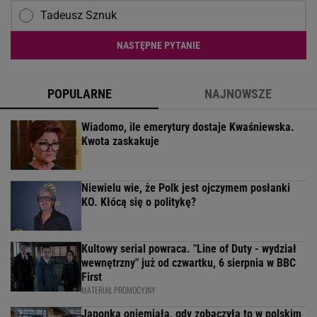
Tadeusz Sznuk
NASTĘPNE PYTANIE
POPULARNE
NAJNOWSZE
Wiadomo, ile emerytury dostaje Kwaśniewska.
Kwota zaskakuje
Niewielu wie, że Polk jest ojczymem posłanki
KO. Kłócą się o politykę?
Kultowy serial powraca. "Line of Duty - wydział
wewnętrzny" już od czwartku, 6 sierpnia w BBC
First
MATERIAŁ PROMOCYJNY
Japonka oniemiała, gdy zobaczyła to w polskim