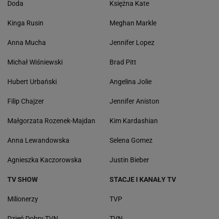
Doda
Księżna Kate
Kinga Rusin
Meghan Markle
Anna Mucha
Jennifer Lopez
Michał Wiśniewski
Brad Pitt
Hubert Urbański
Angelina Jolie
Filip Chajzer
Jennifer Aniston
Małgorzata Rozenek-Majdan
Kim Kardashian
Anna Lewandowska
Selena Gomez
Agnieszka Kaczorowska
Justin Bieber
TV SHOW
STACJE I KANAŁY TV
Milionerzy
TVP
Dzień Dobry TVN
TVN