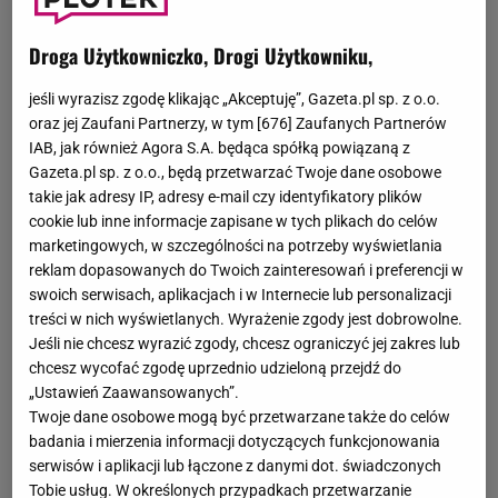
Droga Użytkowniczko, Drogi Użytkowniku,
jeśli wyrazisz zgodę klikając „Akceptuję”, Gazeta.pl sp. z o.o.
oraz jej Zaufani Partnerzy, w tym [
676
] Zaufanych Partnerów
IAB, jak również Agora S.A. będąca spółką powiązaną z
Gazeta.pl sp. z o.o., będą przetwarzać Twoje dane osobowe
takie jak adresy IP, adresy e-mail czy identyfikatory plików
cookie lub inne informacje zapisane w tych plikach do celów
marketingowych, w szczególności na potrzeby wyświetlania
reklam dopasowanych do Twoich zainteresowań i preferencji w
swoich serwisach, aplikacjach i w Internecie lub personalizacji
treści w nich wyświetlanych. Wyrażenie zgody jest dobrowolne.
Jeśli nie chcesz wyrazić zgody, chcesz ograniczyć jej zakres lub
chcesz wycofać zgodę uprzednio udzieloną przejdź do
„Ustawień Zaawansowanych”.
Twoje dane osobowe mogą być przetwarzane także do celów
badania i mierzenia informacji dotyczących funkcjonowania
serwisów i aplikacji lub łączone z danymi dot. świadczonych
Tobie usług. W określonych przypadkach przetwarzanie