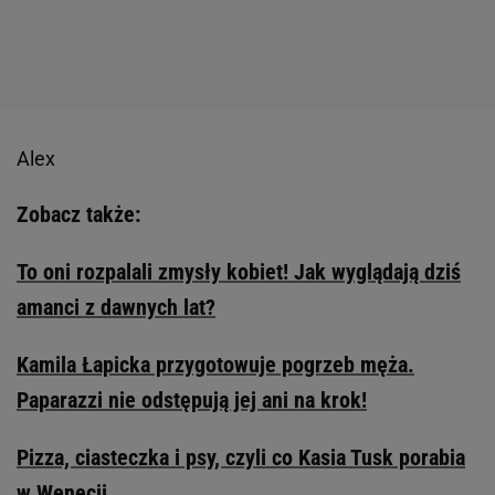
Alex
Zobacz także:
To oni rozpalali zmysły kobiet! Jak wyglądają dziś
amanci z dawnych lat?
Kamila Łapicka przygotowuje pogrzeb męża.
Paparazzi nie odstępują jej ani na krok!
Pizza, ciasteczka i psy, czyli co Kasia Tusk porabia
w Wenecji