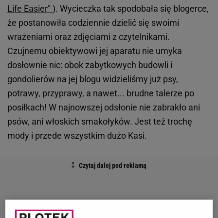
Life Easier"
). Wycieczka tak spodobała się blogerce,
że postanowiła codziennie dzielić się swoimi
wrażeniami oraz zdjęciami z czytelnikami.
Czujnemu obiektywowi jej aparatu nie umyka
dosłownie nic: obok zabytkowych budowli i
gondolierów na jej blogu widzieliśmy już psy,
potrawy, przyprawy, a nawet... brudne talerze po
posiłkach! W najnowszej odsłonie nie zabrakło ani
psów, ani włoskich smakołyków. Jest też trochę
mody i przede wszystkim dużo Kasi.