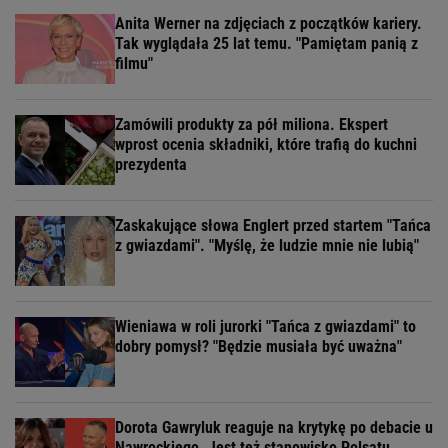
Anita Werner na zdjęciach z początków kariery.
Tak wyglądała 25 lat temu. "Pamiętam panią z
filmu"
Zamówili produkty za pół miliona. Ekspert
wprost ocenia składniki, które trafią do kuchni
prezydenta
Zaskakujące słowa Englert przed startem "Tańca
z gwiazdami". "Myślę, że ludzie mnie nie lubią"
Wieniawa w roli jurorki "Tańca z gwiazdami" to
dobry pomysł? "Będzie musiała być uważna"
Dorota Gawryluk reaguje na krytykę po debacie u
Nawrockiego. Jest też stanowisko Polsatu