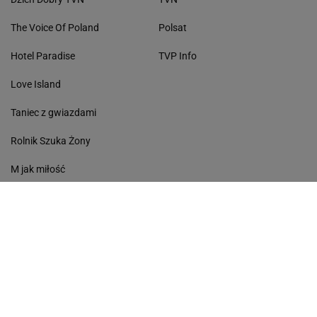
The Voice Of Poland
Polsat
Hotel Paradise
TVP Info
Love Island
Taniec z gwiazdami
Rolnik Szuka Żony
M jak miłość
Kuchenne Rewolucje
MODA
Klapki damskie
Eleganckie buty
Modne fryzury