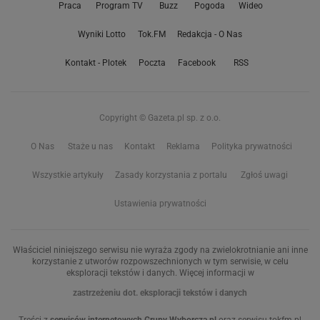
Praca
Program TV
Buzz
Pogoda
Wideo
Wyniki Lotto
Tok.FM
Redakcja - O Nas
Kontakt - Plotek
Poczta
Facebook
RSS
Copyright © Gazeta.pl sp. z o.o.
O Nas
Staże u nas
Kontakt
Reklama
Polityka prywatności
Wszystkie artykuły
Zasady korzystania z portalu
Zgłoś uwagi
Ustawienia prywatności
Właściciel niniejszego serwisu nie wyraża zgody na zwielokrotnianie ani inne
korzystanie z utworów rozpowszechnionych w tym serwisie, w celu
eksploracji tekstów i danych. Więcej informacji w
zastrzeżeniu dot. eksploracji tekstów i danych