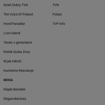
Dzień Dobry TVN
TVN
The Voice Of Poland
Polsat
Hotel Paradise
TVP Info
Love Island
Taniec z gwiazdami
Rolnik Szuka Żony
M jak miłość
Kuchenne Rewolucje
MODA
Klapki damskie
Eleganckie buty