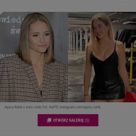
Agata Rubik o stylu córki; Fot. KAPIF; Instagram.com/agata_rubik
OTWÓRZ GALERIĘ
(5)