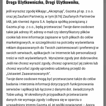
Droga Użytkowniczko, Drogi Użytkowniku,
jeśli wyrazisz zgodę klikając „Akceptuję”, Gazeta.pl sp. z o.o.
Agata Rubik
chętnie organizuje na Instagramie serie
oraz jej Zaufani Partnerzy, w tym [
676
] Zaufanych Partnerów
Q&A, w których odpowiada na pytania
IAB, jak również Agora S.A. będąca spółką powiązaną z
Gazeta.pl sp. z o.o., będą przetwarzać Twoje dane osobowe
obserwatorów. Celebrytka jest bardzo aktywna w
takie jak adresy IP, adresy e-mail czy identyfikatory plików
mediach społecznościowych, przez co pozostaje w
cookie lub inne informacje zapisane w tych plikach do celów
stałym kontakcie zi fanami. Pośród zadanych przez
marketingowych, w szczególności na potrzeby wyświetlania
użytkowników pytań,
jedno z nich dotyczyło starszej
reklam dopasowanych do Twoich zainteresowań i preferencji w
swoich serwisach, aplikacjach i w Internecie lub personalizacji
córki Rubik - Heleny oraz jej stylu ubierania się.
treści w nich wyświetlanych. Wyrażenie zgody jest dobrowolne.
Jeśli nie chcesz wyrazić zgody, chcesz ograniczyć jej zakres lub
chcesz wycofać zgodę uprzednio udzieloną przejdź do
„Ustawień Zaawansowanych”.
Twoje dane osobowe mogą być przetwarzane także do celów
badania i mierzenia informacji dotyczących funkcjonowania
serwisów i aplikacji lub łączone z danymi dot. świadczonych
Tobie usług. W określonych przypadkach przetwarzanie
danych nie wymaga zgody i odbywa się w oparciu o
uzasadniony interes Gazeta.pl, jej spółki powiązanej – Agora