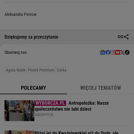
Aleksandra Pietrow
Dziękujemy za przeczytanie
Obserwuj nas
Agata Rubik
Plotek Premium
Córka
POLECAMY
WIĘCEJ TEMATÓW
Antropolożka: Nasze
społeczeństwo nie lubi dzieci
SUBSKRYPCJA
Bliżej jej do Kwaśniewskiej niż do Dudy, ale