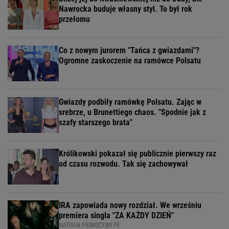
Nawrocka buduje własny styl. To był rok
przełomu
Co z nowym jurorem "Tańca z gwiazdami"?
Ogromne zaskoczenie na ramówce Polsatu
Gwiazdy podbiły ramówkę Polsatu. Zając w
srebrze, u Brunettiego chaos. "Spodnie jak z
szafy starszego brata"
Królikowski pokazał się publicznie pierwszy raz
od czasu rozwodu. Tak się zachowywał
IRA zapowiada nowy rozdział. We wrześniu
premiera singla "ZA KAŻDY DZIEŃ"
MATERIAŁ PROMOCYJNY PR