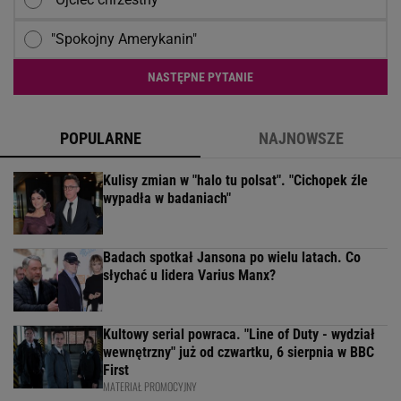
"Spokojny Amerykanin"
NASTĘPNE PYTANIE
POPULARNE
NAJNOWSZE
Kulisy zmian w "halo tu polsat". "Cichopek źle
wypadła w badaniach"
Badach spotkał Jansona po wielu latach. Co
słychać u lidera Varius Manx?
Kultowy serial powraca. "Line of Duty - wydział
wewnętrzny" już od czwartku, 6 sierpnia w BBC
First
MATERIAŁ PROMOCYJNY