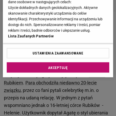
dane osobowe w następujących celach:
Użycie dokładnych danych geolokalizacyjnych. Aktywne
skanowanie charakterystyki urządzenia do celów
identyfikacji. Przechowywanie informacji na urządzeniu lub
Zobacz wideo
Rubikowie w Polsce. Nie mieszkają
dostęp do nich. Spersonalizowane reklamy i treści, pomiar
jednak w swoim domu
reklam i treści, badnie odbiorców i ulepszanie usług.
Lista Zaufanych Partnerów
Agata Rubik odpowiada internautom. Poszło o strój
USTAWIENIA ZAAWANSOWANE
jej córki Heleny
Pośród pytań od internautów, większość z nich
AKCEPTUJĘ
dotyczyła samej Agaty oraz jej związku z
Piotrem
Rubikiem
.
Para obchodziła niedawno 20-lecie
związku
, przez co fani pytali celebrytkę m.in. o
przepis na udaną relację. W jednym z pytań
wspomniano jednak o 16-letniej córce Rubików -
Helenie. Użytkownik dopytał Agatę o styl ubierania