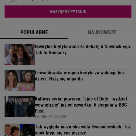
NASTĘPNE PYTANIE
POPULARNE
NAJNOWSZE
Gawryluk krytykowana za debatę u Nawrockiego.
Tak to tłumaczy
Lewandowska w ogniu krytyki za wakacje bez
dzieci. Hyży się odpaliła
Kultowy serial powraca. "Line of Duty - wydział
wewnętrzny" już od czwartku, 6 sierpnia w BBC
First
MATERIAŁ PROMOCYJNY
Tak wygląda mazurska willa Kwaśniewskich. Tuż
obok kryje się coś jeszcze