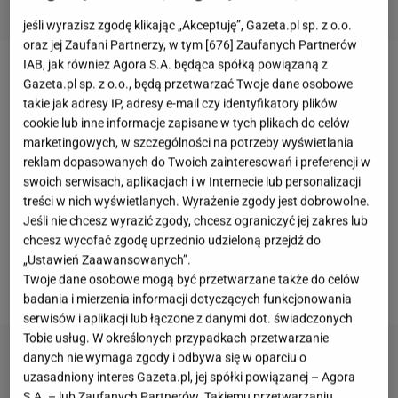
jeśli wyrazisz zgodę klikając „Akceptuję”, Gazeta.pl sp. z o.o.
oraz jej Zaufani Partnerzy, w tym [
676
] Zaufanych Partnerów
IAB, jak również Agora S.A. będąca spółką powiązaną z
Katarzyna Cichopek
i
Maciej Kurzajewski
są
Gazeta.pl sp. z o.o., będą przetwarzać Twoje dane osobowe
takie jak adresy IP, adresy e-mail czy identyfikatory plików
niezwykle aktywni w mediach społecznościowych.
cookie lub inne informacje zapisane w tych plikach do celów
Para chętnie dzieli się kadrami z życia prywatnego.
marketingowych, w szczególności na potrzeby wyświetlania
Na ich profilach pojawiają się zabawne
filmy
oraz
reklam dopasowanych do Twoich zainteresowań i preferencji w
migawki z podróży i pracy, dzięki którym pokazują
swoich serwisach, aplikacjach i w Internecie lub personalizacji
treści w nich wyświetlanych. Wyrażenie zgody jest dobrowolne.
fanom bardziej swobodną, nieformalną stronę
Jeśli nie chcesz wyrazić zgody, chcesz ograniczyć jej zakres lub
swojego życia. Tym razem aktorka i jej ukochany
chcesz wycofać zgodę uprzednio udzieloną przejdź do
pokazali, jak przygotowują się do randki. Uwagę
„Ustawień Zaawansowanych”.
Twoje dane osobowe mogą być przetwarzane także do celów
internautów przyciągnął nietypowy taniec
Cichopek
badania i mierzenia informacji dotyczących funkcjonowania
serwisów i aplikacji lub łączone z danymi dot. świadczonych
Tobie usług. W określonych przypadkach przetwarzanie
danych nie wymaga zgody i odbywa się w oparciu o
uzasadniony interes Gazeta.pl, jej spółki powiązanej – Agora
S.A. – lub Zaufanych Partnerów. Takiemu przetwarzaniu