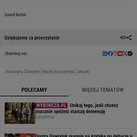
Dawid Rodak
Dziękujemy za przeczytanie
Obserwuj nas
Katarzyna Cichopek
Maciej Kurzajewski
Związki
POLECAMY
WIĘCEJ TEMATÓW
Unikaj tego, jeśli chcesz
znacznie opóźnić starczą demencję
SUBSKRYPCJA
Dorota Gawryluk reaguje na krytykę po debacie u