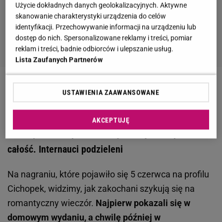
Użycie dokładnych danych geolokalizacyjnych. Aktywne
skanowanie charakterystyki urządzenia do celów
identyfikacji. Przechowywanie informacji na urządzeniu lub
dostęp do nich. Spersonalizowane reklamy i treści, pomiar
reklam i treści, badnie odbiorców i ulepszanie usług.
Lista Zaufanych Partnerów
Zobacz wideo
Serowska spotkała się z Cichopek:
USTAWIENIA ZAAWANSOWANE
Znam takie zagrywki I Galaktyka Plotek
AKCEPTUJĘ
Katarzyna Cichopek i Maciej Kurzajewski poszli na
całość. Internauci podzieleni
Na nagraniu, które pojawiło się 5 czerwca na profilu
Cichopek, widzimy, jak zakochani szykują się na
romantyczny wieczór.
Najpierw pokazali się w
domowym wydaniu, a chwilę później w