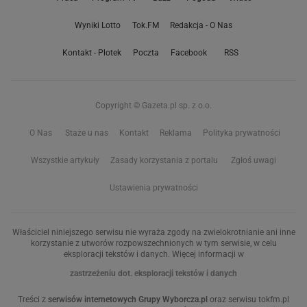
Wyniki Lotto
Tok.FM
Redakcja - O Nas
Kontakt - Plotek
Poczta
Facebook
RSS
Copyright © Gazeta.pl sp. z o.o.
O Nas
Staże u nas
Kontakt
Reklama
Polityka prywatności
Wszystkie artykuły
Zasady korzystania z portalu
Zgłoś uwagi
Ustawienia prywatności
Właściciel niniejszego serwisu nie wyraża zgody na zwielokrotnianie ani inne
korzystanie z utworów rozpowszechnionych w tym serwisie, w celu
eksploracji tekstów i danych. Więcej informacji w
zastrzeżeniu dot. eksploracji tekstów i danych
Treści z
serwisów internetowych Grupy Wyborcza.pl
oraz serwisu tokfm.pl