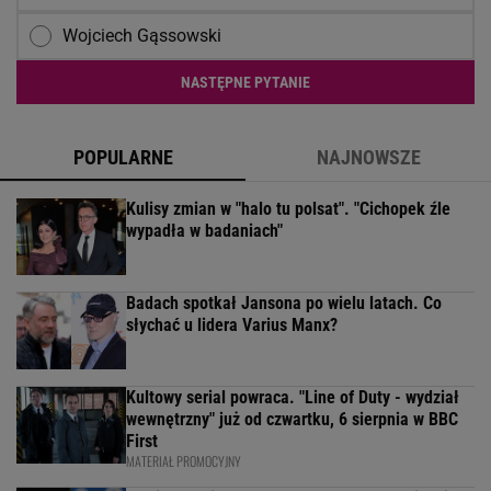
Wojciech Gąssowski
NASTĘPNE PYTANIE
POPULARNE
NAJNOWSZE
Kulisy zmian w "halo tu polsat". "Cichopek źle
wypadła w badaniach"
Badach spotkał Jansona po wielu latach. Co
słychać u lidera Varius Manx?
Kultowy serial powraca. "Line of Duty - wydział
wewnętrzny" już od czwartku, 6 sierpnia w BBC
First
MATERIAŁ PROMOCYJNY