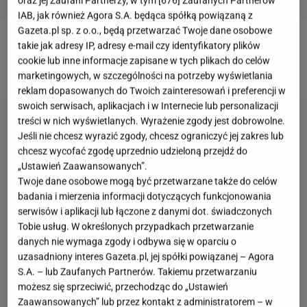
oraz jej Zaufani Partnerzy, w tym [
676
] Zaufanych Partnerów
IAB, jak również Agora S.A. będąca spółką powiązaną z
Gazeta.pl sp. z o.o., będą przetwarzać Twoje dane osobowe
takie jak adresy IP, adresy e-mail czy identyfikatory plików
Więcej informacji ze świata show-biznesu znajdziesz
cookie lub inne informacje zapisane w tych plikach do celów
na Gazeta.pl.
marketingowych, w szczególności na potrzeby wyświetlania
reklam dopasowanych do Twoich zainteresowań i preferencji w
swoich serwisach, aplikacjach i w Internecie lub personalizacji
treści w nich wyświetlanych. Wyrażenie zgody jest dobrowolne.
Jeśli nie chcesz wyrazić zgody, chcesz ograniczyć jej zakres lub
chcesz wycofać zgodę uprzednio udzieloną przejdź do
„Ustawień Zaawansowanych”.
Twoje dane osobowe mogą być przetwarzane także do celów
badania i mierzenia informacji dotyczących funkcjonowania
serwisów i aplikacji lub łączone z danymi dot. świadczonych
Tobie usług. W określonych przypadkach przetwarzanie
danych nie wymaga zgody i odbywa się w oparciu o
uzasadniony interes Gazeta.pl, jej spółki powiązanej – Agora
S.A. – lub Zaufanych Partnerów. Takiemu przetwarzaniu
możesz się sprzeciwić, przechodząc do „Ustawień
Zaawansowanych” lub przez kontakt z administratorem – w