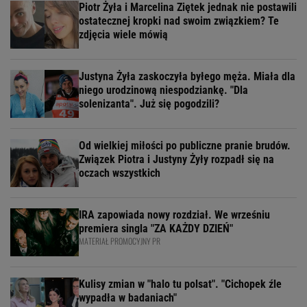
Piotr Żyła i Marcelina Ziętek jednak nie postawili
ostatecznej kropki nad swoim związkiem? Te
zdjęcia wiele mówią
Justyna Żyła zaskoczyła byłego męża. Miała dla
niego urodzinową niespodziankę. "Dla
solenizanta". Już się pogodzili?
Od wielkiej miłości po publiczne pranie brudów.
Związek Piotra i Justyny Żyły rozpadł się na
oczach wszystkich
IRA zapowiada nowy rozdział. We wrześniu
premiera singla "ZA KAŻDY DZIEŃ"
MATERIAŁ PROMOCYJNY PR
Kulisy zmian w "halo tu polsat". "Cichopek źle
wypadła w badaniach"