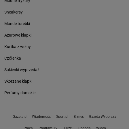
Modne fryzury
Sneakersy
Monde torebki
Ażurowe klapki
Kurtka z wełny
Czółenka
Sukienki wyprzedaż
Skórzane klapki
Perfumy damskie
Gazeta.pl
Wiadomości
Sport.pl
Biznes
Gazeta Wyborcza
Praca
Program TV
Buzz
Pogoda
Wideo