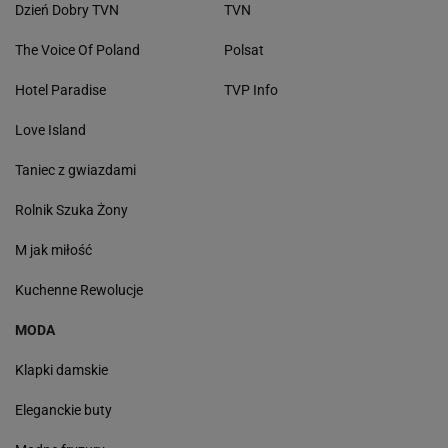
Dzień Dobry TVN
TVN
The Voice Of Poland
Polsat
Hotel Paradise
TVP Info
Love Island
Taniec z gwiazdami
Rolnik Szuka Żony
M jak miłość
Kuchenne Rewolucje
MODA
Klapki damskie
Eleganckie buty