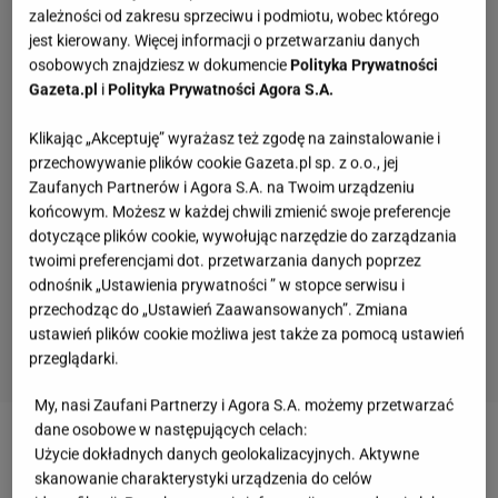
zależności od zakresu sprzeciwu i podmiotu, wobec którego
jest kierowany. Więcej informacji o przetwarzaniu danych
osobowych znajdziesz w dokumencie
Polityka Prywatności
Gazeta.pl
i
Polityka Prywatności Agora S.A.
Klikając „Akceptuję” wyrażasz też zgodę na zainstalowanie i
przechowywanie plików cookie Gazeta.pl sp. z o.o., jej
Zaufanych Partnerów i Agora S.A. na Twoim urządzeniu
końcowym. Możesz w każdej chwili zmienić swoje preferencje
dotyczące plików cookie, wywołując narzędzie do zarządzania
twoimi preferencjami dot. przetwarzania danych poprzez
odnośnik „Ustawienia prywatności ” w stopce serwisu i
przechodząc do „Ustawień Zaawansowanych”. Zmiana
ustawień plików cookie możliwa jest także za pomocą ustawień
przeglądarki.
My, nasi Zaufani Partnerzy i Agora S.A. możemy przetwarzać
dane osobowe w następujących celach:
W połowie stycznia
Piotr Żyła
świętował urodziny.
Użycie dokładnych danych geolokalizacyjnych. Aktywne
skanowanie charakterystyki urządzenia do celów
Ku zdziwieniu fanów, nie spędzał tego szczególnego