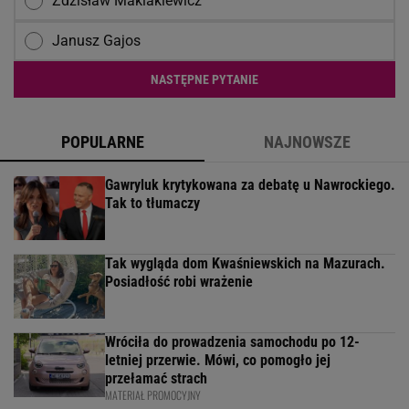
Zdzisław Maklakiewicz
Janusz Gajos
NASTĘPNE PYTANIE
POPULARNE
NAJNOWSZE
Gawryluk krytykowana za debatę u Nawrockiego.
Tak to tłumaczy
Tak wygląda dom Kwaśniewskich na Mazurach.
Posiadłość robi wrażenie
Wróciła do prowadzenia samochodu po 12-
letniej przerwie. Mówi, co pomogło jej
przełamać strach
MATERIAŁ PROMOCYJNY