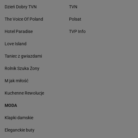
Dzień Dobry TVN
TVN
The Voice Of Poland
Polsat
Hotel Paradise
TVP Info
Love Island
Taniec z gwiazdami
Rolnik Szuka Żony
M jak miłość
Kuchenne Rewolucje
MODA
Klapki damskie
Eleganckie buty