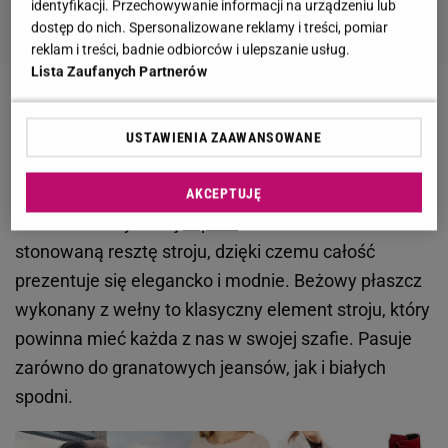
identyfikacji. Przechowywanie informacji na urządzeniu lub
dostęp do nich. Spersonalizowane reklamy i treści, pomiar
reklam i treści, badnie odbiorców i ulepszanie usług.
Lista Zaufanych Partnerów
Modne botki Wendzikowskiej w klasycznej
USTAWIENIA ZAAWANSOWANE
stylizacji
Anna Wendzikowska wybrała botki w żywym
AKCEPTUJĘ
odcieniu na wysokiej
szpilce
. Dobrała do nich
stonowaną resztę stroju, dzięki czemu całość
prezentuje się elegancko i modnie. Beżowy płaszcz
wykonany z wełny to klasyczny element stroju, który
powinna mieć każda z nas w swojej szafie. Pasuje
zarówno do granatowych jeansów, jak i białych
spodni.