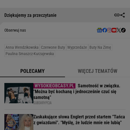
Dziękujemy za przeczytanie
Obserwuj nas
Anna Wendzikowska
Czerwone Buty
Wyprzedaże
Buty Na Zimę
Paulina Smaszcz-Kurzajewska
POLECAMY
WIĘCEJ TEMATÓW
Samotność w związku.
"Można być kochaną i jednocześnie czuć się
samotną"
SUBSKRYPCJA
Zaskakujące słowa Englert przed startem "Tańca
z gwiazdami". "Myślę, że ludzie mnie nie lubią"