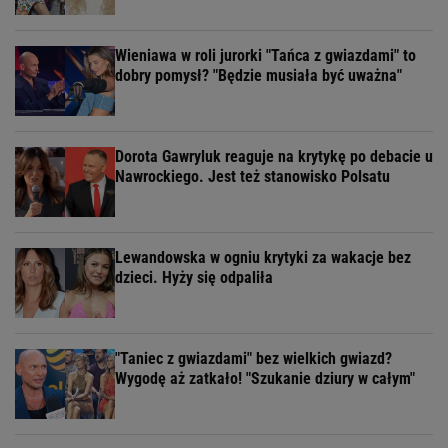
Wieniawa w roli jurorki "Tańca z gwiazdami" to
dobry pomysł? "Będzie musiała być uważna"
Dorota Gawryluk reaguje na krytykę po debacie u
Nawrockiego. Jest też stanowisko Polsatu
Lewandowska w ogniu krytyki za wakacje bez
dzieci. Hyży się odpaliła
"Taniec z gwiazdami" bez wielkich gwiazd?
Wygodę aż zatkało! "Szukanie dziury w całym"