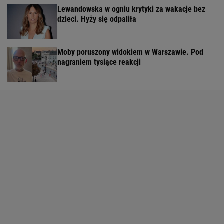
Lewandowska w ogniu krytyki za wakacje bez
dzieci. Hyży się odpaliła
Moby poruszony widokiem w Warszawie. Pod
nagraniem tysiące reakcji