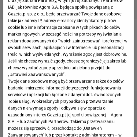
oraz jej Zaufani Partnerzy, w tym [
676
] Zaufanych Partnerów
IAB, jak również Agora S.A. będąca spółką powiązaną z
Gazeta.pl sp. z o.o., będą przetwarzać Twoje dane osobowe
takie jak adresy IP, adresy e-mail czy identyfikatory plików
cookie lub inne informacje zapisane w tych plikach do celów
Przedświąteczny czas to idealny okres do zakupu
marketingowych, w szczególności na potrzeby wyświetlania
ubrań i
dodatków
w czerwonym kolorze. Dzięki nim
reklam dopasowanych do Twoich zainteresowań i preferencji w
swoich serwisach, aplikacjach i w Internecie lub personalizacji
jeszcze bardziej poczujesz magię zbliżających się
treści w nich wyświetlanych. Wyrażenie zgody jest dobrowolne.
świąt. Wiele
gwiazd
wybiera ciepłe sweterki lub
Jeśli nie chcesz wyrazić zgody, chcesz ograniczyć jej zakres lub
botki w tym modnym kolorze. My mamy dla Was
chcesz wycofać zgodę uprzednio udzieloną przejdź do
„Ustawień Zaawansowanych”.
mnóstwo czerwonych butów w dobrych cenach!
Twoje dane osobowe mogą być przetwarzane także do celów
badania i mierzenia informacji dotyczących funkcjonowania
serwisów i aplikacji lub łączone z danymi dot. świadczonych
Tobie usług. W określonych przypadkach przetwarzanie
danych nie wymaga zgody i odbywa się w oparciu o
uzasadniony interes Gazeta.pl, jej spółki powiązanej – Agora
S.A. – lub Zaufanych Partnerów. Takiemu przetwarzaniu
możesz się sprzeciwić, przechodząc do „Ustawień
Zaawansowanych” lub przez kontakt z administratorem – w