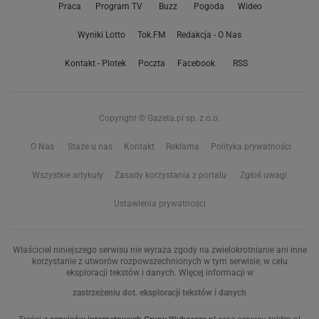
Praca
Program TV
Buzz
Pogoda
Wideo
Wyniki Lotto
Tok.FM
Redakcja - O Nas
Kontakt - Plotek
Poczta
Facebook
RSS
Copyright © Gazeta.pl sp. z o.o.
O Nas
Staże u nas
Kontakt
Reklama
Polityka prywatności
Wszystkie artykuły
Zasady korzystania z portalu
Zgłoś uwagi
Ustawienia prywatności
Właściciel niniejszego serwisu nie wyraża zgody na zwielokrotnianie ani inne
korzystanie z utworów rozpowszechnionych w tym serwisie, w celu
eksploracji tekstów i danych. Więcej informacji w
zastrzeżeniu dot. eksploracji tekstów i danych