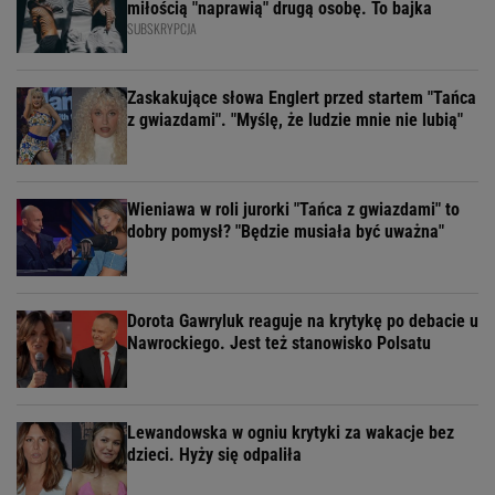
miłością "naprawią" drugą osobę. To bajka
SUBSKRYPCJA
Zaskakujące słowa Englert przed startem "Tańca
z gwiazdami". "Myślę, że ludzie mnie nie lubią"
Wieniawa w roli jurorki "Tańca z gwiazdami" to
dobry pomysł? "Będzie musiała być uważna"
Dorota Gawryluk reaguje na krytykę po debacie u
Nawrockiego. Jest też stanowisko Polsatu
Lewandowska w ogniu krytyki za wakacje bez
dzieci. Hyży się odpaliła