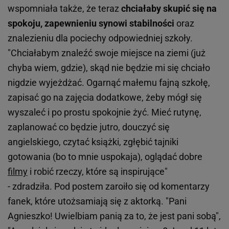
wspomniała także, że teraz
chciałaby skupić się na
spokoju, zapewnieniu synowi stabilności
oraz
znalezieniu dla pociechy odpowiedniej szkoły.
"Chciałabym znaleźć swoje miejsce na ziemi (już
chyba wiem, gdzie), skąd nie będzie mi się chciało
nigdzie wyjeżdżać. Ogarnąć małemu fajną szkołę,
zapisać go na zajęcia dodatkowe, żeby mógł się
wyszaleć i po prostu spokojnie żyć. Mieć rutynę,
zaplanować co będzie jutro, douczyć się
angielskiego, czytać książki, zgłębić tajniki
gotowania (bo to mnie uspokaja), oglądać dobre
filmy
i robić rzeczy, które są inspirujące"
- zdradziła. Pod postem zaroiło się od komentarzy
fanek, które utożsamiają się z aktorką. "Pani
Agnieszko! Uwielbiam panią za to, że jest pani sobą",