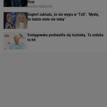
First
MATERIAŁ PROMOCYJNY
Englert zakłada, że nie wygra w "TzG". "Myślę,
że ludzie mnie nie lubią"
Szelągowska pochwaliła się łazienką. Ta ozdoba
to hit