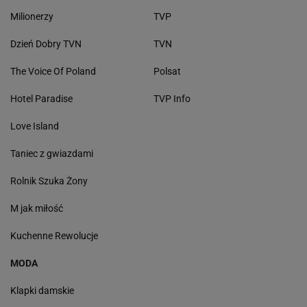
Milionerzy
TVP
Dzień Dobry TVN
TVN
The Voice Of Poland
Polsat
Hotel Paradise
TVP Info
Love Island
Taniec z gwiazdami
Rolnik Szuka Żony
M jak miłość
Kuchenne Rewolucje
MODA
Klapki damskie