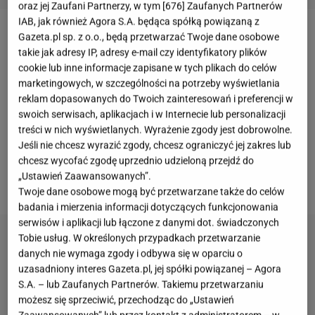
oraz jej Zaufani Partnerzy, w tym [
676
] Zaufanych Partnerów
IAB, jak również Agora S.A. będąca spółką powiązaną z
Gazeta.pl sp. z o.o., będą przetwarzać Twoje dane osobowe
Agnieszka Włodarczyk
z
Robertem Karasiem
i
takie jak adresy IP, adresy e-mail czy identyfikatory plików
synem pod koniec 2021 roku
przeprowadzili się do
cookie lub inne informacje zapisane w tych plikach do celów
Dubaju
. Obecnie mieszkają na wyspach Amwaj w
marketingowych, w szczególności na potrzeby wyświetlania
reklam dopasowanych do Twoich zainteresowań i preferencji w
Bahrajnie. Po zamieszczanych przez gwiazdę
swoich serwisach, aplikacjach i w Internecie lub personalizacji
zdjęciach i nagraniach w sieci można było odnieść
treści w nich wyświetlanych. Wyrażenie zgody jest dobrowolne.
wrażenie, że aktorka i sportowiec odnaleźli swoje
Jeśli nie chcesz wyrazić zgody, chcesz ograniczyć jej zakres lub
chcesz wycofać zgodę uprzednio udzieloną przejdź do
miejsce na ziemi. Najnowszy wpis celebrytki zdaje
„Ustawień Zaawansowanych”.
się jednak temu przeczyć.
Twoje dane osobowe mogą być przetwarzane także do celów
badania i mierzenia informacji dotyczących funkcjonowania
serwisów i aplikacji lub łączone z danymi dot. świadczonych
Tobie usług. W określonych przypadkach przetwarzanie
danych nie wymaga zgody i odbywa się w oparciu o
uzasadniony interes Gazeta.pl, jej spółki powiązanej – Agora
S.A. – lub Zaufanych Partnerów. Takiemu przetwarzaniu
możesz się sprzeciwić, przechodząc do „Ustawień