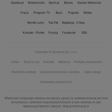
Gazeta.pl
Wiadomości
Sport.pl
Biznes
Gazeta Wyborcza
Praca
Program TV
Buzz
Pogoda
Wideo
Wyniki Lotto
Tok.FM
Redakcja - O Nas
Kontakt - Plotek
Poczta
Facebook
RSS
Copyright © Gazeta.pl sp. z o.o.
O Nas
Staże u nas
Kontakt
Reklama
Polityka prywatności
Wszystkie artykuły
Zasady korzystania z portalu
Zgłoś uwagi
Ustawienia prywatności
Właściciel niniejszego serwisu nie wyraża zgody na zwielokrotnianie ani inne
korzystanie z utworów rozpowszechnionych w tym serwisie, w celu
eksploracji tekstów i danych. Więcej informacji w