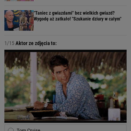
"Taniec z gwiazdami" bez wielkich gwiazd?
Wygodę aż zatkało! "Szukanie dziury w całym"
1/15
Aktor ze zdjęcia to:
Tom Cruise