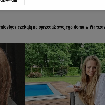
WANSOWANE
żasz też zgodę na zainstalowanie i przechowywanie plików cookie Gazeta.p
gora S.A. na Twoim urządzeniu końcowym. Możesz w każdej chwili zmien
 wywołując narzędzie do zarządzania twoimi preferencjami dot. przetw
ywatności ” w stopce serwisu i przechodząc do „Ustawień Zaawansowan
st także za pomocą ustawień przeglądarki.
u miesięcy czekają na sprzedaż swojego domu w Warsza
rzy i Agora S.A. możemy przetwarzać dane osobowe w następujących cel
 geolokalizacyjnych. Aktywne skanowanie charakterystyki urządzenia do
 na urządzeniu lub dostęp do nich. Spersonalizowane reklamy i treści, p
zanie usług.
Lista Zaufanych Partnerów