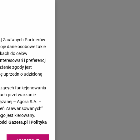
6
] Zaufanych Partnerów
woje dane osobowe takie
likach do celów
teresowań i preferencji
ażenie zgody jest
dę uprzednio udzieloną
yczących funkcjonowania
kach przetwarzanie
ązanej – Agora S.A. –
awień Zaawansowanych”
go jest kierowany.
ości Gazeta.pl
i
Polityka
li