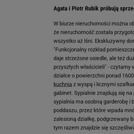
Agata i Piotr Rubik próbują sprz
W biurze nieruchomości można obe
że nieruchomość została przygot
wszystko aż lśni. Ekskluzywny d
"Funkcjonalny rozkład pomieszcze
daje strzeżone osiedle, ale też d
przyszłych właścicieli" - czytamy
działce o powierzchni ponad 1600
kuchnia
z wyspą i licznymi szafka
gabinet. Sypialnie znajdują się na 
sypialnia ma osobną garderobę i b
poddaszu, przez które wpada mnós
zalesioną działkę, podgrzewany b
tym razem znajdzie się szczęśliw