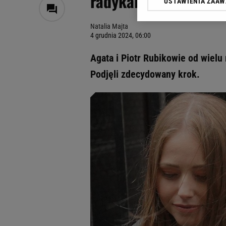
radykalny krok
USTAWIENIA ZAA
Klikając „Akceptuję” wyra
Zaufanych Partnerów i A
Natalia Majta
dotyczące plików cookie,
4 grudnia 2024, 06:00
odnośnik „Ustawienia pr
plików cookie możliwa je
Agata i Piotr Rubikowie od wiel
My, nasi Zaufani Partne
Podjęli zdecydowany krok.
Użycie dokładnych danych
Przechowywanie informacji
badnie odbiorców i uleps