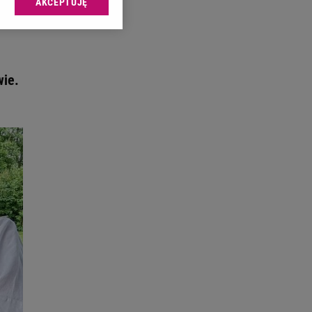
AKCEPTUJĘ
l sp. z o.o., jej
ić swoje preferencje
arzania danych poprzez
ych”. Zmiana ustawień
wie.
ach:
 celów identyfikacji.
omiar reklam i treści,