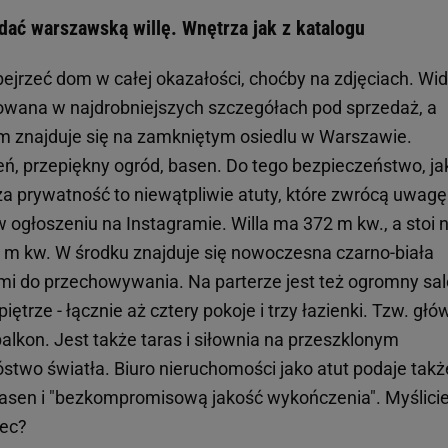
edać warszawską willę. Wnętrza jak z katalogu
jrzeć dom w całej okazałości, choćby na zdjęciach. Wid
owana w najdrobniejszych szczegółach pod sprzedaż, a
om znajduje się na zamkniętym osiedlu w Warszawie.
ń, przepiękny ogród, basen. Do tego bezpieczeństwo, ja
uża prywatność to niewątpliwie atuty, które zwrócą uwagę
 w ogłoszeniu na Instagramie. Willa ma 372 m kw., a stoi 
 m kw. W środku znajduje się nowoczesna czarno-biała
mi do przechowywania. Na parterze jest też ogromny sal
piętrze - łącznie aż cztery pokoje i trzy łazienki. Tzw. gł
alkon. Jest także taras i siłownia na przeszklonym
two światła. Biuro nieruchomości jako atut podaje takż
asen i "bezkompromisową jakość wykończenia". Myślicie
iec?