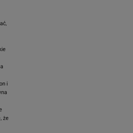
ać,
kie
na
on i
ówna
e
, że