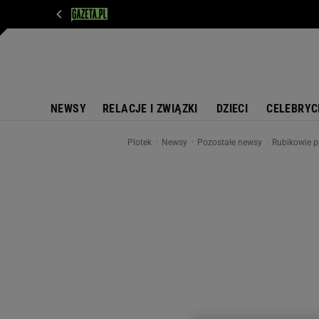
WIADOMOŚCI
NEXT
SPORT
PLOTEK
D
NEWSY
RELACJE I ZWIĄZKI
DZIECI
CELEBRYC
Plotek
Newsy
Pozostałe newsy
Rubikowie pr