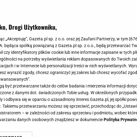
ko, Drogi Użytkowniku,
jąc „Akceptuję”, Gazeta.pl sp. z o.o. oraz jej Zaufani Partnerzy, w tym [
67
.A. będąca spółką powiązaną z Gazeta.pl sp. z o.o., będą przetwarzać T
ail czy identyfikatory plików cookie lub inne informacje zapisane w tych p
gólności na potrzeby wyświetlania reklam dopasowanych do Twoich zain
acjach i w Internecie lub personalizacji treści w nich wyświetlanych. Wyr
cesz wyrazić zgody, chcesz ograniczyć jej zakres lub chcesz wycofać zgo
aawansowanych”.
 być przetwarzane także do celów badania i mierzenia informacji dot
 łączone z danymi dot. świadczonych Tobie usług. W określonych przypad
i odbywa się w oparciu o uzasadniony interes Gazeta.pl, jej spółki powi
. Takiemu przetwarzaniu możesz się sprzeciwić, przechodząc do „Ust
nistratorem – w zależności od zakresu sprzeciwu i podmiotu, wobec które
etwarzaniu danych osobowych znajdziesz w dokumencie
Polityka Prywatn
li z ceną warszawskiej willi? Podję