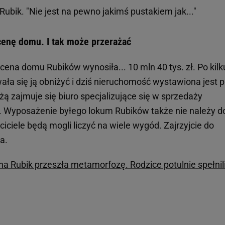
ubik. "Nie jest na pewno jakimś pustakiem jak..."
 cenę domu. I tak może przerażać
cena domu Rubików wynosiła... 10 mln 40 tys. zł. Po kilk
ła się ją obniżyć i dziś nieruchomość wystawiona jest 
żą zajmuje się biuro specjalizujące się w sprzedaży
. Wyposażenie byłego lokum Rubików także nie należy d
iciele będą mogli liczyć na wiele wygód. Zajrzyjcie do
a.
na Rubik przeszła metamorfozę. Rodzice potulnie spełnili