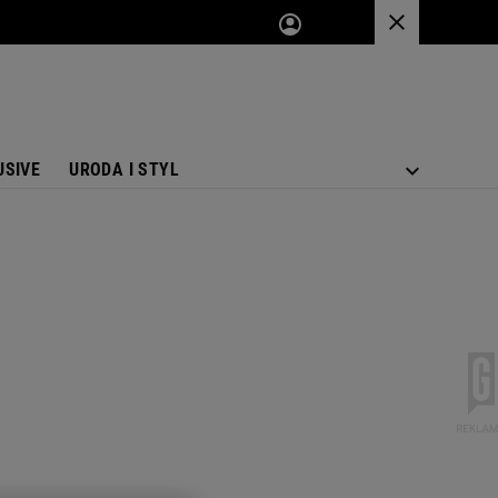
USIVE
URODA I STYL