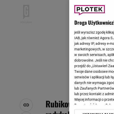
Droga Użytkownicz
jeśli wyrazisz zgodę klika
IAB, jak również Agora S
jak adresy IP, adresy e-m
marketingowych, w szcze
w swoich serwisach, aplik
dobrowolne. Jeśli nie ch
przejdź do „Ustawień Z
Twoje dane osobowe mogą
serwisów i aplikacji lub
danych nie wymaga zgody 
lub Zaufanych Partnerów
lub przez kontakt z admi
Więcej informacji o prz
Rubikowie przeholowa
Prywatności Agora S.A.