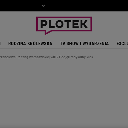
ZIECKO
MOTO
I
RODZINA KRÓLEWSKA
TV SHOW I WYDARZENIA
EXCL
zeholowali z ceną warszawskiej willi? Podjęli radykalny krok