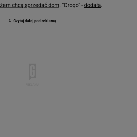
ężem chcą sprzedać dom
. "Drogo" -
dodała
.