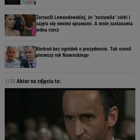
Zarzucili Lewandowskiej, że "zostawiła" córki i
zajęła się swoimi sprawami. A mnie zastanawia
jedna rzecz
Biedroń bez ogródek o prezydencie. Tak ocenił
pierwszy rok Nawrockiego
1/20
Aktor na zdjęciu to: