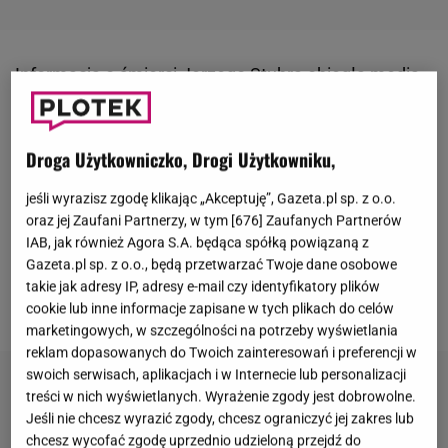
Informacja o
śmierci Jerzego Stuhra obiegła media
9 lipca
. Smutną wiadomość w rozmowie z Onetem
potwierdził jego syn
Maciej Stuhr
. Aktor od dawna
Droga Użytkowniczko, Drogi Użytkowniku,
zmagał się z problemami zdrowotnymi. Zaledwie
dwa tygodnie przed jego śmiercią odwołano
jeśli wyrazisz zgodę klikając „Akceptuję”, Gazeta.pl sp. z o.o.
spektakl "Geniusz", w którym grał jedną z głównych
oraz jej Zaufani Partnerzy, w tym [
676
] Zaufanych Partnerów
IAB, jak również Agora S.A. będąca spółką powiązaną z
ról. Powodem była choroba Stuhra. Pogrzeb aktora
Gazeta.pl sp. z o.o., będą przetwarzać Twoje dane osobowe
ma odbyć się 17 lipca na Cmentarzu Rakowickim w
takie jak adresy IP, adresy e-mail czy identyfikatory plików
Krakowie.
cookie lub inne informacje zapisane w tych plikach do celów
marketingowych, w szczególności na potrzeby wyświetlania
reklam dopasowanych do Twoich zainteresowań i preferencji w
swoich serwisach, aplikacjach i w Internecie lub personalizacji
treści w nich wyświetlanych. Wyrażenie zgody jest dobrowolne.
Jeśli nie chcesz wyrazić zgody, chcesz ograniczyć jej zakres lub
chcesz wycofać zgodę uprzednio udzieloną przejdź do