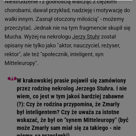
Niestrudzenie i z godnością walcząc z ciężkimi
chorobami, dawał przykład, nadzieję i motywację do
walki innym. Zasnął otoczony miłością" - możemy
przeczytać. Jednak nie na tym fragmencie skupił się
Mucha. Wyżej na nekrologu
Jerzy Stuhr
został
opisany nie tylko jako "aktor, nauczyciel, reżyser,
rektor", ale też "społecznik, inteligent, syn
Mitteleuropy".
W krakowskiej prasie pojawił się zamówiony
przez rodzinę nekrolog Jerzego Stuhra. I nie
wiem, co jest w tym jakoś bardziej zabawne
(?): Czy że rodzina przypomina, że Zmarły
był inteligentem? Czy że uważa za istotne
wskazać, że był on "synem Mitteleuropy" (być
może Zmarły sam miał się za takiego - nie
wiemy, są przesłanki)