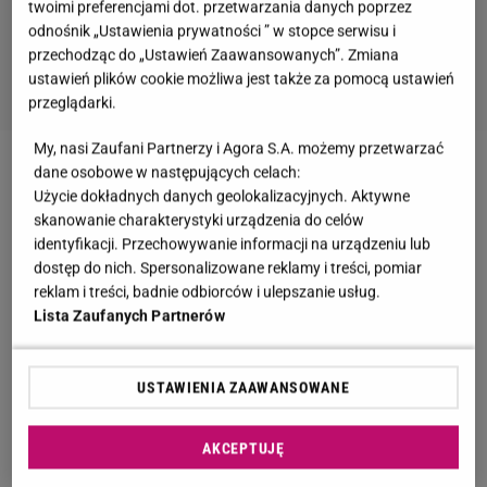
twoimi preferencjami dot. przetwarzania danych poprzez
odnośnik „Ustawienia prywatności ” w stopce serwisu i
przechodząc do „Ustawień Zaawansowanych”. Zmiana
ustawień plików cookie możliwa jest także za pomocą ustawień
przeglądarki.
My, nasi Zaufani Partnerzy i Agora S.A. możemy przetwarzać
dane osobowe w następujących celach:
Zobacz wideo
Tego nie zapomną o aktorze
Użycie dokładnych danych geolokalizacyjnych. Aktywne
skanowanie charakterystyki urządzenia do celów
Nietypowa notatka na nekrologu Jerzego Stuhra.
identyfikacji. Przechowywanie informacji na urządzeniu lub
dostęp do nich. Spersonalizowane reklamy i treści, pomiar
Nazwano go "synem Mitteleuropy"
reklam i treści, badnie odbiorców i ulepszanie usług.
Lista Zaufanych Partnerów
Kilka dni po śmierci aktora dziennikarz Wojciech
Mucha zamieścił w mediach społecznościowych
USTAWIENIA ZAAWANSOWANE
przedruk nekrologu Jerzego Stuhra. Jak
poinformował, znalazł go w krakowskiej prasie.
AKCEPTUJĘ
"Przeżył długie, piękne i twórcze życie.