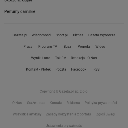
Skórzane klapki
Perfumy damskie
Gazeta.pl
Wiadomości
Sport.pl
Biznes
Gazeta Wyborcza
Praca
Program TV
Buzz
Pogoda
Wideo
Wyniki Lotto
Tok.FM
Redakcja - O Nas
Kontakt - Plotek
Poczta
Facebook
RSS
Copyright © Gazeta.pl sp. z o.o.
O Nas
Staże u nas
Kontakt
Reklama
Polityka prywatności
Wszystkie artykuły
Zasady korzystania z portalu
Zgłoś uwagi
Ustawienia prywatności