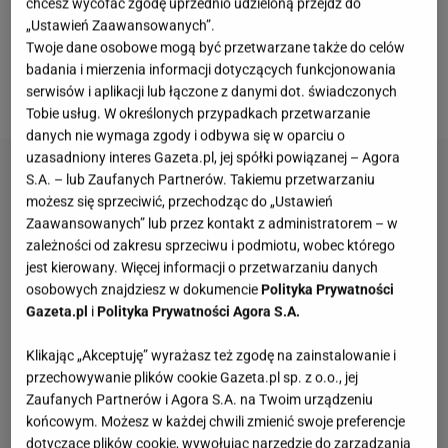
chcesz wycofać zgodę uprzednio udzieloną przejdź do
mężczyzny.
Zwłoki umieszczono w
czarnym
worku i
„Ustawień Zaawansowanych”.
przykryto gałęziami. Salahuddin S. został oskarżony
Twoje dane osobowe mogą być przetwarzane także do celów
o porwanie, gwałt i zabójstwo Anastazji. Kiedy
badania i mierzenia informacji dotyczących funkcjonowania
serwisów i aplikacji lub łączone z danymi dot. świadczonych
odbędzie się proces?
Tobie usług. W określonych przypadkach przetwarzanie
danych nie wymaga zgody i odbywa się w oparciu o
uzasadniony interes Gazeta.pl, jej spółki powiązanej – Agora
S.A. – lub Zaufanych Partnerów. Takiemu przetwarzaniu
możesz się sprzeciwić, przechodząc do „Ustawień
Zaawansowanych” lub przez kontakt z administratorem – w
zależności od zakresu sprzeciwu i podmiotu, wobec którego
jest kierowany. Więcej informacji o przetwarzaniu danych
osobowych znajdziesz w dokumencie
Polityka Prywatności
Gazeta.pl
i
Polityka Prywatności Agora S.A.
Klikając „Akceptuję” wyrażasz też zgodę na zainstalowanie i
przechowywanie plików cookie Gazeta.pl sp. z o.o., jej
Zaufanych Partnerów i Agora S.A. na Twoim urządzeniu
końcowym. Możesz w każdej chwili zmienić swoje preferencje
dotyczące plików cookie, wywołując narzędzie do zarządzania