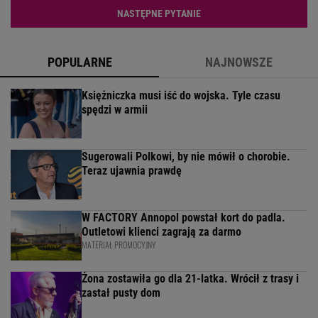
NASTĘPNE PYTANIE
POPULARNE
NAJNOWSZE
Księżniczka musi iść do wojska. Tyle czasu
spędzi w armii
Sugerowali Polkowi, by nie mówił o chorobie.
Teraz ujawnia prawdę
W FACTORY Annopol powstał kort do padla.
Outletowi klienci zagrają za darmo
MATERIAŁ PROMOCYJNY
Żona zostawiła go dla 21-latka. Wrócił z trasy i
zastał pusty dom