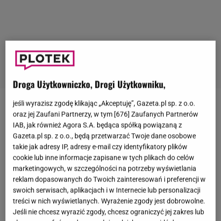
Droga Użytkowniczko, Drogi Użytkowniku,
jeśli wyrazisz zgodę klikając „Akceptuję”, Gazeta.pl sp. z o.o.
W czerwcu na greckiej wyspie Kos doszło do
oraz jej Zaufani Partnerzy, w tym [
676
] Zaufanych Partnerów
tragedii.
Anastazja Rubińska
razem z narzeczonym
IAB, jak również Agora S.A. będąca spółką powiązaną z
Gazeta.pl sp. z o.o., będą przetwarzać Twoje dane osobowe
wyjechała tam do pracy. Jednego wieczoru wyszła
takie jak adresy IP, adresy e-mail czy identyfikatory plików
do miasta, gdzie miała spędzić czas m.in. w
cookie lub inne informacje zapisane w tych plikach do celów
towarzystwie 32-latka z Bangladeszu. 27-latka nie
marketingowych, w szczególności na potrzeby wyświetlania
reklam dopasowanych do Twoich zainteresowań i preferencji w
wróciła już do domu, a kilka dni później odnaleziono
swoich serwisach, aplikacjach i w Internecie lub personalizacji
jej ciało.
Znajdowało się w odległości około
treści w nich wyświetlanych. Wyrażenie zgody jest dobrowolne.
kilometra od mieszkania wyżej wspomnianego
Jeśli nie chcesz wyrazić zgody, chcesz ograniczyć jej zakres lub