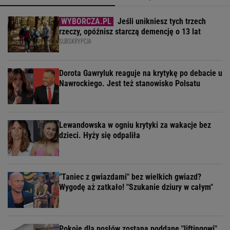
Jeśli unikniesz tych trzech
rzeczy, opóźnisz starczą demencję o 13 lat
SUBSKRYPCJA
Dorota Gawryluk reaguje na krytykę po debacie u
Nawrockiego. Jest też stanowisko Polsatu
Lewandowska w ogniu krytyki za wakacje bez
dzieci. Hyży się odpaliła
"Taniec z gwiazdami" bez wielkich gwiazd?
Wygodę aż zatkało! "Szukanie dziury w całym"
Pokoje dla posłów zostaną poddane "liftingowi".