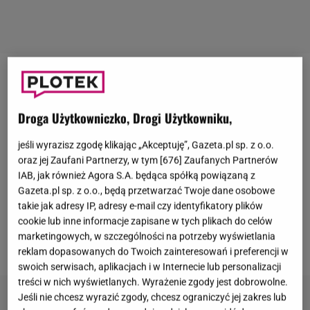
16 lipca około godziny 17:00 w centrum Poznania
doszło do tragicznego zdarzenia. Bloger i artysta
Droga Użytkowniczko, Drogi Użytkowniku,
Konrad Domagała, zwany jako Kordian,
został
zastrzelony
w restauracji przy hotelu NH Poznań. Do
jeśli wyrazisz zgodę klikając „Akceptuję”, Gazeta.pl sp. z o.o.
oraz jej Zaufani Partnerzy, w tym [
676
] Zaufanych Partnerów
mężczyzny strzelał były chłopak jego
IAB, jak również Agora S.A. będąca spółką powiązaną z
narzeczonej Mikołaj B. Sam później popełnił
Gazeta.pl sp. z o.o., będą przetwarzać Twoje dane osobowe
samobójstwo na oczach dziewczyny. Policja sądzi,
takie jak adresy IP, adresy e-mail czy identyfikatory plików
cookie lub inne informacje zapisane w tych plikach do celów
że sprawca zaplanował zbrodnię. Śledził
marketingowych, w szczególności na potrzeby wyświetlania
zakochanych na Instagramie.
reklam dopasowanych do Twoich zainteresowań i preferencji w
swoich serwisach, aplikacjach i w Internecie lub personalizacji
treści w nich wyświetlanych. Wyrażenie zgody jest dobrowolne.
Jeśli nie chcesz wyrazić zgody, chcesz ograniczyć jej zakres lub