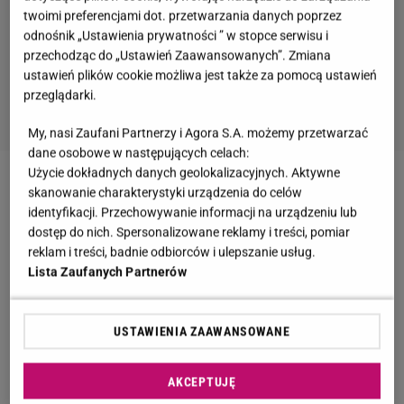
twoimi preferencjami dot. przetwarzania danych poprzez
odnośnik „Ustawienia prywatności ” w stopce serwisu i
przechodząc do „Ustawień Zaawansowanych”. Zmiana
ustawień plików cookie możliwa jest także za pomocą ustawień
przeglądarki.
My, nasi Zaufani Partnerzy i Agora S.A. możemy przetwarzać
dane osobowe w następujących celach:
Użycie dokładnych danych geolokalizacyjnych. Aktywne
Zobacz wideo
21-latek ostrzeliwał przejeżdżające
skanowanie charakterystyki urządzenia do celów
identyfikacji. Przechowywanie informacji na urządzeniu lub
samochoty. Usłyszał dziewięć zarzutów
dostęp do nich. Spersonalizowane reklamy i treści, pomiar
reklam i treści, badnie odbiorców i ulepszanie usług.
Mikołaj B. śledził randkę blogera na Instagramie
Lista Zaufanych Partnerów
Feralnej niedzieli Konrad Domagała razem z
USTAWIENIA ZAAWANSOWANE
narzeczoną
wybrali się na randkę do Poznania
.
Zakochani spędzili czas w muzeum, a później udali
AKCEPTUJĘ
się do kawiarni. Wszystko dokładnie relacjonowali w