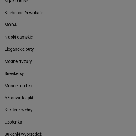
M jak miłość
Kuchenne Rewolucje
MODA
Klapki damskie
Eleganckie buty
Modne fryzury
Sneakersy
Monde torebki
Ażurowe klapki
Kurtka z wełny
Czółenka
Sukienki wyprzedaż