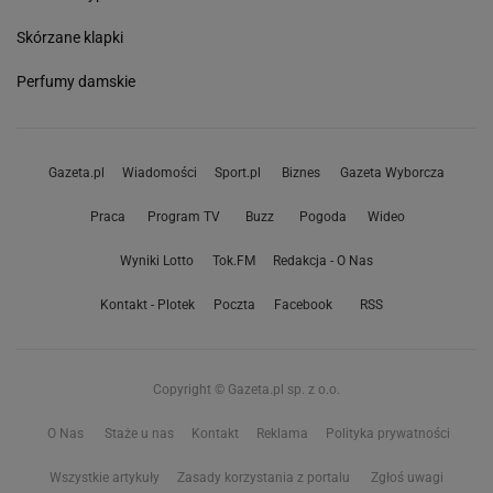
Skórzane klapki
Perfumy damskie
Gazeta.pl
Wiadomości
Sport.pl
Biznes
Gazeta Wyborcza
Praca
Program TV
Buzz
Pogoda
Wideo
Wyniki Lotto
Tok.FM
Redakcja - O Nas
Kontakt - Plotek
Poczta
Facebook
RSS
Copyright © Gazeta.pl sp. z o.o.
O Nas
Staże u nas
Kontakt
Reklama
Polityka prywatności
Wszystkie artykuły
Zasady korzystania z portalu
Zgłoś uwagi