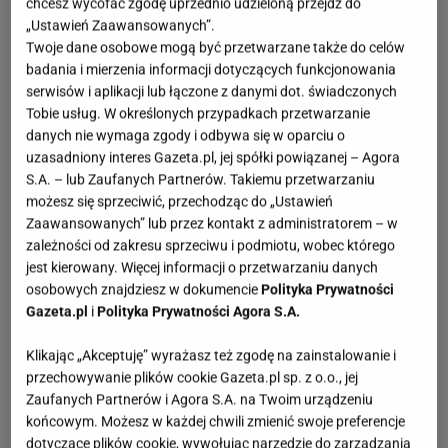
chcesz wycofać zgodę uprzednio udzieloną przejdź do
„Ustawień Zaawansowanych”.
Twoje dane osobowe mogą być przetwarzane także do celów
badania i mierzenia informacji dotyczących funkcjonowania
serwisów i aplikacji lub łączone z danymi dot. świadczonych
Tobie usług. W określonych przypadkach przetwarzanie
danych nie wymaga zgody i odbywa się w oparciu o
uzasadniony interes Gazeta.pl, jej spółki powiązanej – Agora
S.A. – lub Zaufanych Partnerów. Takiemu przetwarzaniu
możesz się sprzeciwić, przechodząc do „Ustawień
Zaawansowanych” lub przez kontakt z administratorem – w
zależności od zakresu sprzeciwu i podmiotu, wobec którego
jest kierowany. Więcej informacji o przetwarzaniu danych
osobowych znajdziesz w dokumencie
Polityka Prywatności
Gazeta.pl
i
Polityka Prywatności Agora S.A.
Klikając „Akceptuję” wyrażasz też zgodę na zainstalowanie i
przechowywanie plików cookie Gazeta.pl sp. z o.o., jej
Zaufanych Partnerów i Agora S.A. na Twoim urządzeniu
końcowym. Możesz w każdej chwili zmienić swoje preferencje
dotyczące plików cookie, wywołując narzędzie do zarządzania