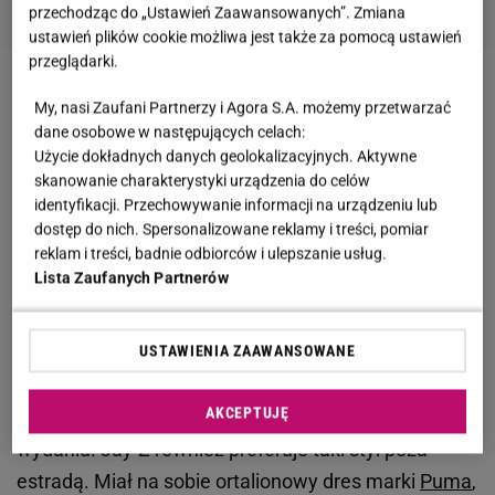
przechodząc do „Ustawień Zaawansowanych”. Zmiana
ustawień plików cookie możliwa jest także za pomocą ustawień
przeglądarki.
Zobacz wideo
Księżna Meghan przytuliła Beyonce
My, nasi Zaufani Partnerzy i Agora S.A. możemy przetwarzać
na premierze Króla Lwa
dane osobowe w następujących celach:
Użycie dokładnych danych geolokalizacyjnych. Aktywne
skanowanie charakterystyki urządzenia do celów
Beyonce i Jay-Z wylądowali w Warszawie. Mąż
identyfikacji. Przechowywanie informacji na urządzeniu lub
dostęp do nich. Spersonalizowane reklamy i treści, pomiar
gwiazdy wygląda jakby wybierał się na bieganie
reklam i treści, badnie odbiorców i ulepszanie usług.
Lista Zaufanych Partnerów
Tłumy polskich fanów oczekują 27 i 28 czerwca na
gwiazdę pod PGE Narodowym. Podczas koncertu
USTAWIENIA ZAAWANSOWANE
widzimy przeważnie wokalistkę w zjawiskowych
kreacjach i pełnym
makijażu
. Przed wielkim
AKCEPTUJĘ
występem mogliśmy ją zobaczyć w sportowym
wydaniu. Jay-Z również preferuje taki styl poza
estradą. Miał na sobie ortalionowy dres marki
Puma
,