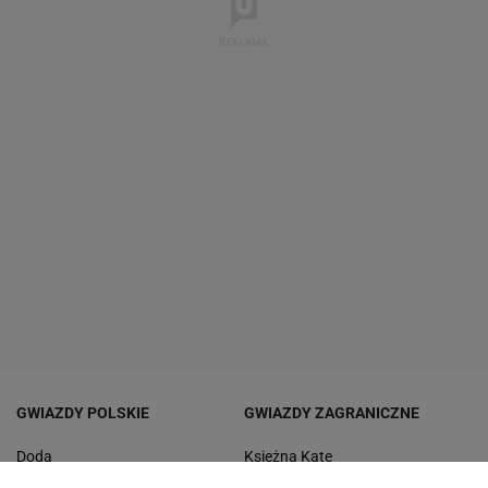
GWIAZDY POLSKIE
GWIAZDY ZAGRANICZNE
Doda
Księżna Kate