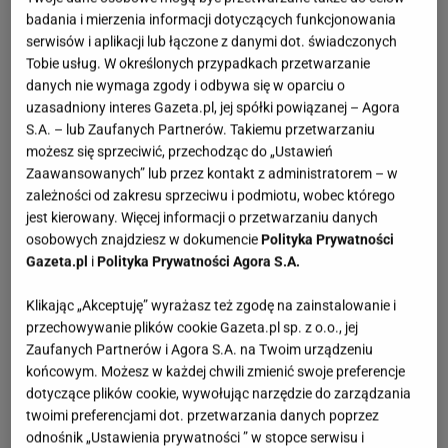
badania i mierzenia informacji dotyczących funkcjonowania
serwisów i aplikacji lub łączone z danymi dot. świadczonych
Tobie usług. W określonych przypadkach przetwarzanie
danych nie wymaga zgody i odbywa się w oparciu o
uzasadniony interes Gazeta.pl, jej spółki powiązanej – Agora
S.A. – lub Zaufanych Partnerów. Takiemu przetwarzaniu
możesz się sprzeciwić, przechodząc do „Ustawień
Zaawansowanych” lub przez kontakt z administratorem – w
zależności od zakresu sprzeciwu i podmiotu, wobec którego
jest kierowany. Więcej informacji o przetwarzaniu danych
osobowych znajdziesz w dokumencie
Polityka Prywatności
Gazeta.pl
i
Polityka Prywatności Agora S.A.
Klikając „Akceptuję” wyrażasz też zgodę na zainstalowanie i
przechowywanie plików cookie Gazeta.pl sp. z o.o., jej
Zaufanych Partnerów i Agora S.A. na Twoim urządzeniu
końcowym. Możesz w każdej chwili zmienić swoje preferencje
dotyczące plików cookie, wywołując narzędzie do zarządzania
twoimi preferencjami dot. przetwarzania danych poprzez
odnośnik „Ustawienia prywatności ” w stopce serwisu i