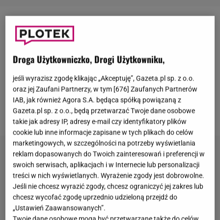
Beyonce
wystąpi na PGE Narodowym w Warszawie
już 27 i 28 czerwca. W tych intensywnych dniach
może liczyć na wsparcie swojej
ekipy
i męża.
Jay-Z
Droga Użytkowniczko, Drogi Użytkowniku,
przyleciał z gwiazdą prywatnym samolotem,
jeśli wyrazisz zgodę klikając „Akceptuję”, Gazeta.pl sp. z o.o.
oczywiście w towarzystwie ochroniarzy. Para była
oraz jej Zaufani Partnerzy, w tym [
676
] Zaufanych Partnerów
ubrana w sportowe stroje. Wzięli ze sobą kilka
IAB, jak również Agora S.A. będąca spółką powiązaną z
Gazeta.pl sp. z o.o., będą przetwarzać Twoje dane osobowe
walizek
. Spójrzcie, jak razem wyglądali.
takie jak adresy IP, adresy e-mail czy identyfikatory plików
cookie lub inne informacje zapisane w tych plikach do celów
marketingowych, w szczególności na potrzeby wyświetlania
reklam dopasowanych do Twoich zainteresowań i preferencji w
swoich serwisach, aplikacjach i w Internecie lub personalizacji
treści w nich wyświetlanych. Wyrażenie zgody jest dobrowolne.
Jeśli nie chcesz wyrazić zgody, chcesz ograniczyć jej zakres lub
chcesz wycofać zgodę uprzednio udzieloną przejdź do
„Ustawień Zaawansowanych”.
Twoje dane osobowe mogą być przetwarzane także do celów