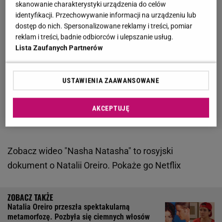
skanowanie charakterystyki urządzenia do celów
identyfikacji. Przechowywanie informacji na urządzeniu lub
dostęp do nich. Spersonalizowane reklamy i treści, pomiar
reklam i treści, badnie odbiorców i ulepszanie usług.
Lista Zaufanych Partnerów
USTAWIENIA ZAAWANSOWANE
AKCEPTUJĘ
Zobacz wideo
"Nasha Natasha" to rosyjski
dokument o Natalii Oreiro. Pokaże go Netflix
Natalia Oreiro przeszła spektakularną
metamorfozę. Pozbyła się ciemnych włosów