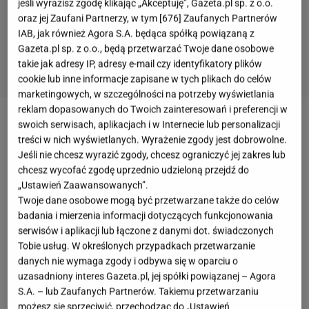
jeśli wyrazisz zgodę klikając „Akceptuję”, Gazeta.pl sp. z o.o.
oraz jej Zaufani Partnerzy, w tym [
676
] Zaufanych Partnerów
IAB, jak również Agora S.A. będąca spółką powiązaną z
Gazeta.pl sp. z o.o., będą przetwarzać Twoje dane osobowe
takie jak adresy IP, adresy e-mail czy identyfikatory plików
cookie lub inne informacje zapisane w tych plikach do celów
marketingowych, w szczególności na potrzeby wyświetlania
reklam dopasowanych do Twoich zainteresowań i preferencji w
swoich serwisach, aplikacjach i w Internecie lub personalizacji
Mariana Arias to argentyńska aktorka, która
treści w nich wyświetlanych. Wyrażenie zgody jest dobrowolne.
popularność i rozpoznawalność w różnych
Jeśli nie chcesz wyrazić zgody, chcesz ograniczyć jej zakres lub
zakątkach świata zyskała dzięki telenoweli
chcesz wycofać zgodę uprzednio udzieloną przejdź do
„Ustawień Zaawansowanych”.
"
Zbuntowany anioł"
.
Gwiazda
miała nie lada
Twoje dane osobowe mogą być przetwarzane także do celów
wyzwanie, ponieważ
musiała
wcielić się w postać
badania i mierzenia informacji dotyczących funkcjonowania
bezwzględnej, oschłej i wyrafinowanej Andrei, która
serwisów i aplikacji lub łączone z danymi dot. świadczonych
Tobie usług. W określonych przypadkach przetwarzanie
robiła wszystko, by zniszczyć miłość głównych
danych nie wymaga zgody i odbywa się w oparciu o
bohaterów. Od emisji
serialu
minęło już kilkanaście
uzasadniony interes Gazeta.pl, jej spółki powiązanej – Agora
lat. Zobaczcie, jak teraz wygląda Mariana,
S.A. – lub Zaufanych Partnerów. Takiemu przetwarzaniu
możesz się sprzeciwić, przechodząc do „Ustawień
która niebawem będzie obchodziła 55. urodziny.