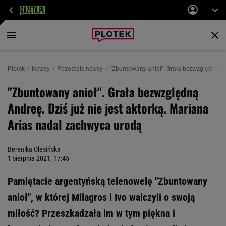
Plotek
Newsy
Pozostałe newsy
"Zbuntowany anioł". Grała bezwzględną And
"Zbuntowany anioł". Grała bezwzględną
Andreę. Dziś już nie jest aktorką. Mariana
Arias nadal zachwyca urodą
Berenika Olesińska
1 sierpnia 2021, 17:45
Pamiętacie argentyńską telenowelę "Zbuntowany
anioł", w której Milagros i Ivo walczyli o swoją
miłość? Przeszkadzała im w tym piękna i