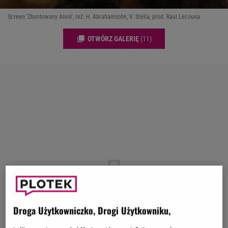
Screen 'Zbuntowany Anioł', reż. H. Abrahamsohn, V. Stella, prod. Raul Lecouna
OTWÓRZ GALERIĘ
(11)
Droga Użytkowniczko, Drogi Użytkowniku,