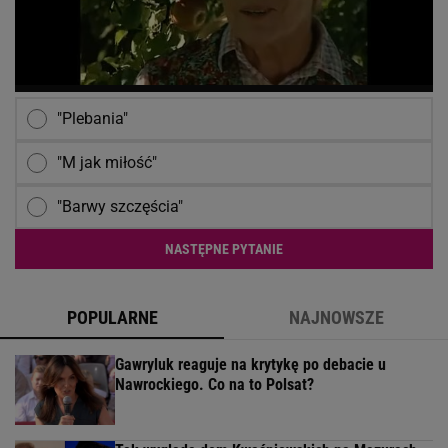
"Plebania"
"M jak miłość"
"Barwy szczęścia"
NASTĘPNE PYTANIE
POPULARNE
NAJNOWSZE
Gawryluk reaguje na krytykę po debacie u
Nawrockiego. Co na to Polsat?