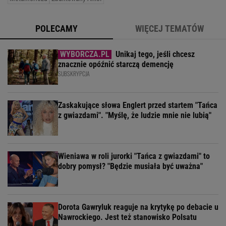
POLECAMY
WIĘCEJ TEMATÓW
Unikaj tego, jeśli chcesz
znacznie opóźnić starczą demencję
SUBSKRYPCJA
Zaskakujące słowa Englert przed startem "Tańca
z gwiazdami". "Myślę, że ludzie mnie nie lubią"
Wieniawa w roli jurorki "Tańca z gwiazdami" to
dobry pomysł? "Będzie musiała być uważna"
Dorota Gawryluk reaguje na krytykę po debacie u
Nawrockiego. Jest też stanowisko Polsatu