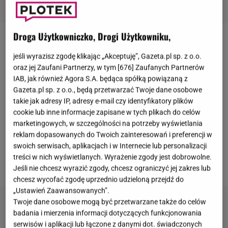
Droga Użytkowniczko, Drogi Użytkowniku,
Chociaż wielki finał 16. edycji "
Tańca z gwiazdami
"
jeśli wyrazisz zgodę klikając „Akceptuję”, Gazeta.pl sp. z o.o.
za nami, to emocje wśród widzów jeszcze długo nie
oraz jej Zaufani Partnerzy, w tym [
676
] Zaufanych Partnerów
opadną. Po tygodniach intensywnych treningów i
IAB, jak również Agora S.A. będąca spółką powiązaną z
występów na żywo, na parkiecie stanęły trzy
Gazeta.pl sp. z o.o., będą przetwarzać Twoje dane osobowe
takie jak adresy IP, adresy e-mail czy identyfikatory plików
najlepsze pary:
Maria Jeleniewska
i
Jacek Jeschke
,
cookie lub inne informacje zapisane w tych plikach do celów
Filip Gurłacz
i
Agnieszka Kaczorowska
oraz Adrianna
marketingowych, w szczególności na potrzeby wyświetlania
Borek i
Albert Kosiński
. Ostatecznie to pierwsza z
reklam dopasowanych do Twoich zainteresowań i preferencji w
swoich serwisach, aplikacjach i w Internecie lub personalizacji
wymienionych zdobyła Kryształową Kulę,
co nie
treści w nich wyświetlanych. Wyrażenie zgody jest dobrowolne.
wszystkim się spodobało.
Jeśli nie chcesz wyrazić zgody, chcesz ograniczyć jej zakres lub
chcesz wycofać zgodę uprzednio udzieloną przejdź do
„Ustawień Zaawansowanych”.
Twoje dane osobowe mogą być przetwarzane także do celów
badania i mierzenia informacji dotyczących funkcjonowania
serwisów i aplikacji lub łączone z danymi dot. świadczonych