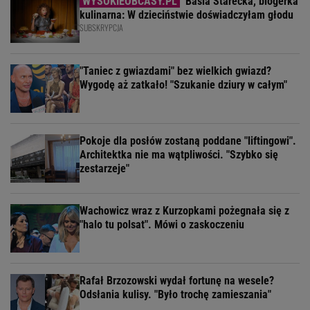
Basia Starecka, blogerka
kulinarna: W dzieciństwie doświadczyłam głodu
SUBSKRYPCJA
"Taniec z gwiazdami" bez wielkich gwiazd?
Wygodę aż zatkało! "Szukanie dziury w całym"
Pokoje dla posłów zostaną poddane "liftingowi".
Architektka nie ma wątpliwości. "Szybko się
zestarzeje"
Wachowicz wraz z Kurzopkami pożegnała się z
"halo tu polsat". Mówi o zaskoczeniu
Rafał Brzozowski wydał fortunę na wesele?
Odsłania kulisy. "Było trochę zamieszania"