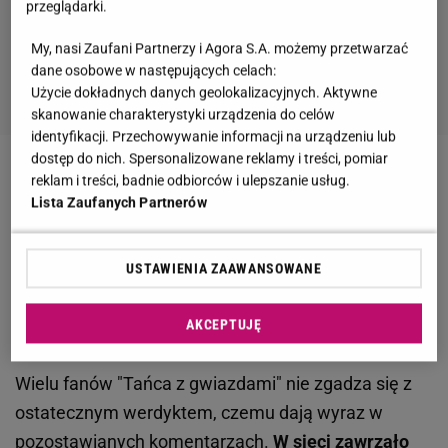
przeglądarki.
My, nasi Zaufani Partnerzy i Agora S.A. możemy przetwarzać
dane osobowe w następujących celach:
Użycie dokładnych danych geolokalizacyjnych. Aktywne
skanowanie charakterystyki urządzenia do celów
identyfikacji. Przechowywanie informacji na urządzeniu lub
dostęp do nich. Spersonalizowane reklamy i treści, pomiar
Zobacz wideo
Roznerski szczerze o "TzG". Wskazuje
reklam i treści, badnie odbiorców i ulepszanie usług.
Lista Zaufanych Partnerów
jeden mankament
"Taniec z gwiazdami". Widzowie oburzeni
USTAWIENIA ZAAWANSOWANE
werdyktem. Wielu trzymało kciuki za Agnieszkę
AKCEPTUJĘ
Kaczorowską i Filipa Gurłacza
Wielu fanów "Tańca z gwiazdami" nie zgadza się z
ostatecznym werdyktem, czemu dają wyraz w
pozostawianych komentarzach.
W sieci zawrzało