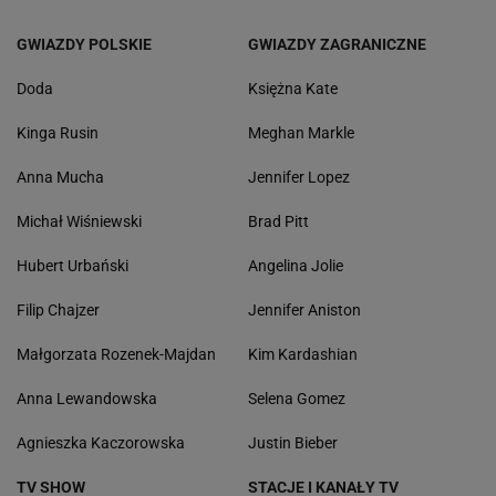
GWIAZDY POLSKIE
GWIAZDY ZAGRANICZNE
Doda
Księżna Kate
Kinga Rusin
Meghan Markle
Anna Mucha
Jennifer Lopez
Michał Wiśniewski
Brad Pitt
Hubert Urbański
Angelina Jolie
Filip Chajzer
Jennifer Aniston
Małgorzata Rozenek-Majdan
Kim Kardashian
Anna Lewandowska
Selena Gomez
Agnieszka Kaczorowska
Justin Bieber
TV SHOW
STACJE I KANAŁY TV