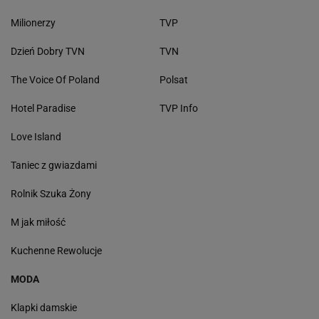
Milionerzy
TVP
Dzień Dobry TVN
TVN
The Voice Of Poland
Polsat
Hotel Paradise
TVP Info
Love Island
Taniec z gwiazdami
Rolnik Szuka Żony
M jak miłość
Kuchenne Rewolucje
MODA
Klapki damskie