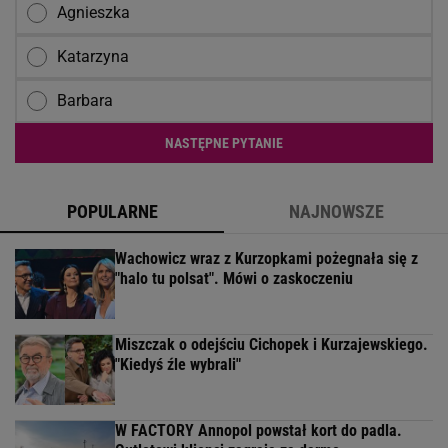
Agnieszka
Katarzyna
Barbara
NASTĘPNE PYTANIE
POPULARNE
NAJNOWSZE
Wachowicz wraz z Kurzopkami pożegnała się z
"halo tu polsat". Mówi o zaskoczeniu
Miszczak o odejściu Cichopek i Kurzajewskiego.
"Kiedyś źle wybrali"
W FACTORY Annopol powstał kort do padla.