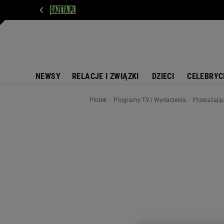
WIADOMOŚCI
NEXT
SPORT
PLOTEK
D
NEWSY
RELACJE I ZWIĄZKI
DZIECI
CELEBRYC
Plotek
Programy TV i Wydarzenia
Przerażają