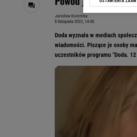
Powód jest zdumiew
USTAWIENIA ZAA
Klikając „Akceptuję” wyra
Zaufanych Partnerów i A
Jarosław Kocemba
dotyczące plików cookie,
8 listopada 2022, 14:40
odnośnik „Ustawienia pr
plików cookie możliwa je
Doda wyznała w mediach społecz
My, nasi Zaufani Partne
wiadomości. Piszące je osoby ma
Użycie dokładnych danych
uczestników programu "Doda. 12 
Przechowywanie informacji
badnie odbiorców i uleps