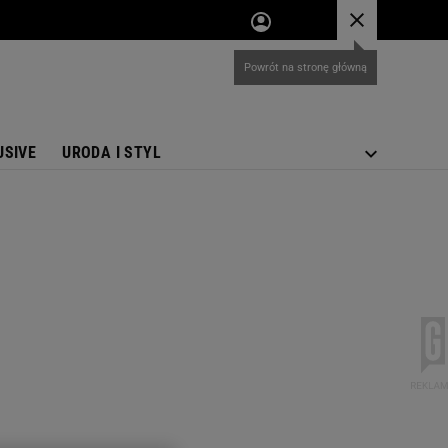
USIVE
URODA I STYL