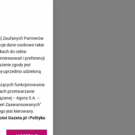
6
] Zaufanych Partnerów
woje dane osobowe takie
likach do celów
teresowań i preferencji
ażenie zgody jest
dę uprzednio udzieloną
yczących funkcjonowania
kach przetwarzanie
ązanej – Agora S.A. –
awień Zaawansowanych”
go jest kierowany.
ości Gazeta.pl
i
Polityka
.