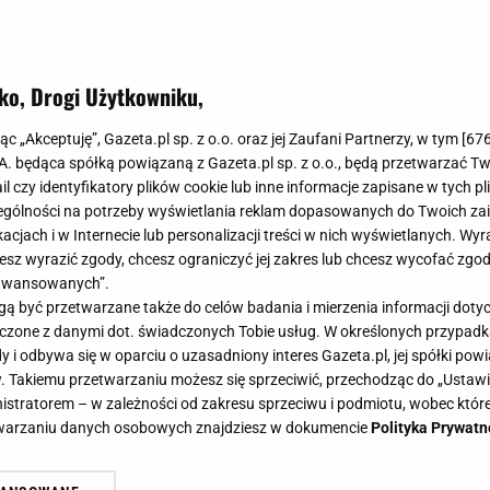
ko, Drogi Użytkowniku,
jąc „Akceptuję”, Gazeta.pl sp. z o.o. oraz jej Zaufani Partnerzy, w tym [
67
.A. będąca spółką powiązaną z Gazeta.pl sp. z o.o., będą przetwarzać T
ail czy identyfikatory plików cookie lub inne informacje zapisane w tych p
gólności na potrzeby wyświetlania reklam dopasowanych do Twoich zain
acjach i w Internecie lub personalizacji treści w nich wyświetlanych. Wyr
cesz wyrazić zgody, chcesz ograniczyć jej zakres lub chcesz wycofać zgo
aawansowanych”.
 być przetwarzane także do celów badania i mierzenia informacji dot
 łączone z danymi dot. świadczonych Tobie usług. W określonych przypad
i odbywa się w oparciu o uzasadniony interes Gazeta.pl, jej spółki powi
. Takiemu przetwarzaniu możesz się sprzeciwić, przechodząc do „Ust
nistratorem – w zależności od zakresu sprzeciwu i podmiotu, wobec które
etwarzaniu danych osobowych znajdziesz w dokumencie
Polityka Prywatn
e Dody. Niektórzy życzą jej śmierci