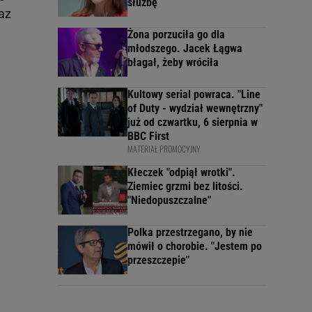
służbę
az
Żona porzuciła go dla
młodszego. Jacek Łągwa
błagał, żeby wróciła
Kultowy serial powraca. "Line
of Duty - wydział wewnętrzny"
już od czwartku, 6 sierpnia w
BBC First
MATERIAŁ PROMOCYJNY
Kłeczek "odpiął wrotki".
Ziemiec grzmi bez litości.
"Niedopuszczalne"
Polka przestrzegano, by nie
mówił o chorobie. "Jestem po
przeszczepie"