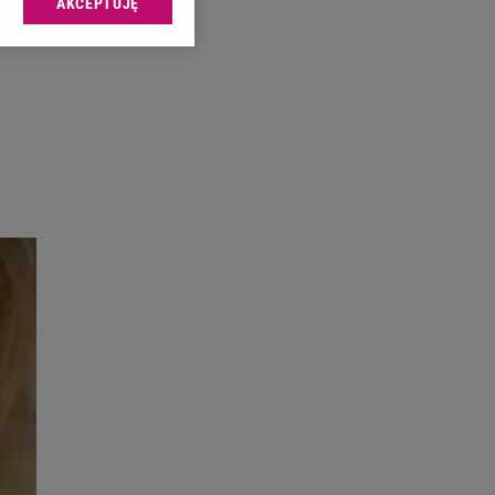
AKCEPTUJĘ
l sp. z o.o., jej
ić swoje preferencje
arzania danych poprzez
ych”. Zmiana ustawień
ach:
 celów identyfikacji.
omiar reklam i treści,