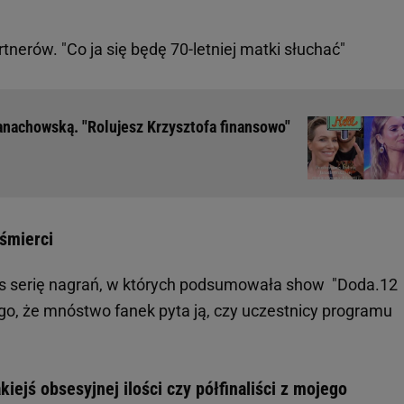
nerów. "Co ja się będę 70-letniej matki słuchać"
anachowską. "Rolujesz Krzysztofa finansowo"
 śmierci
es serię nagrań, w których podsumowała show "Doda.12
ego, że mnóstwo fanek pyta ją, czy uczestnicy programu
kiejś obsesyjnej ilości czy półfinaliści z mojego