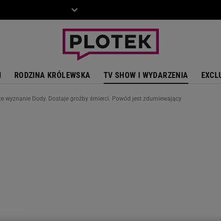
ZIECKO
MOTO
I
RODZINA KRÓLEWSKA
TV SHOW I WYDARZENIA
EXCL
ce wyznanie Dody. Dostaje groźby śmierci. Powód jest zdumiewający