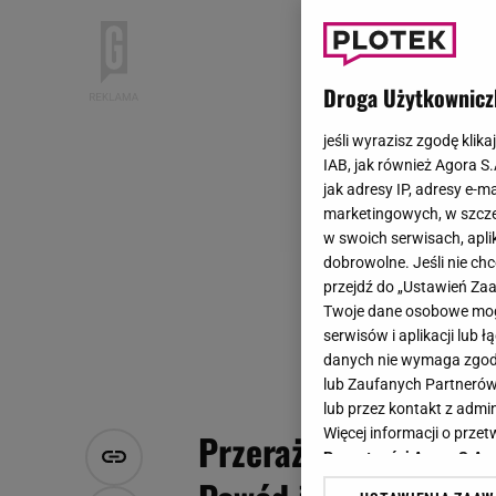
Droga Użytkownicz
jeśli wyrazisz zgodę klika
IAB, jak również Agora S
jak adresy IP, adresy e-m
marketingowych, w szcze
w swoich serwisach, aplik
dobrowolne. Jeśli nie ch
przejdź do „Ustawień Z
Twoje dane osobowe mogą
serwisów i aplikacji lub
danych nie wymaga zgody 
lub Zaufanych Partnerów
lub przez kontakt z admi
Więcej informacji o prz
Przerażające wyznani
Prywatności Agora S.A.