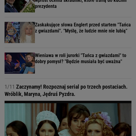
wprost ocenia składniki, które trafią do kuchni
prezydenta
Zaskakujące słowa Englert przed startem "Tańca
z gwiazdami". "Myślę, że ludzie mnie nie lubią"
Wieniawa w roli jurorki "Tańca z gwiazdami" to
dobry pomysł? "Będzie musiała być uważna"
1/11
Zaczynamy! Rozpoznaj serial po trzech postaciach.
Wróblik, Maryna, Jędruś Pyzdra.