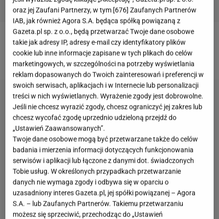
oraz jej Zaufani Partnerzy, w tym [
676
] Zaufanych Partnerów
IAB, jak również Agora S.A. będąca spółką powiązaną z
Gazeta.pl sp. z o.o., będą przetwarzać Twoje dane osobowe
takie jak adresy IP, adresy e-mail czy identyfikatory plików
Więcej informacji na temat serialu "BrzydUla 2"
cookie lub inne informacje zapisane w tych plikach do celów
znajdziesz na
Gazeta.pl
marketingowych, w szczególności na potrzeby wyświetlania
reklam dopasowanych do Twoich zainteresowań i preferencji w
swoich serwisach, aplikacjach i w Internecie lub personalizacji
treści w nich wyświetlanych. Wyrażenie zgody jest dobrowolne.
Jeśli nie chcesz wyrazić zgody, chcesz ograniczyć jej zakres lub
chcesz wycofać zgodę uprzednio udzieloną przejdź do
„Ustawień Zaawansowanych”.
Twoje dane osobowe mogą być przetwarzane także do celów
badania i mierzenia informacji dotyczących funkcjonowania
serwisów i aplikacji lub łączone z danymi dot. świadczonych
Tobie usług. W określonych przypadkach przetwarzanie
danych nie wymaga zgody i odbywa się w oparciu o
uzasadniony interes Gazeta.pl, jej spółki powiązanej – Agora
S.A. – lub Zaufanych Partnerów. Takiemu przetwarzaniu
możesz się sprzeciwić, przechodząc do „Ustawień