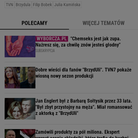
TVN
Brzydula
Filip Bobek
Julia Kamińska
POLECAMY
WIĘCEJ TEMATÓW
"Chemseks jest jak zupa.
Nażresz się, za chwilę znów jesteś głodny"
SUBSKRYPCJA
Dobre wieści dla fanów "BrzydUli". TVN7 pokaże
wiosną nowy sezon produkcji
Jan Englert był z Barbarą Sołtysik przez 33 lata.
"Był zbyt przystojny na męża". Miał romansować
z aktorką z "BrzydUli"
Zamówili produkty za pół miliona. Ekspert