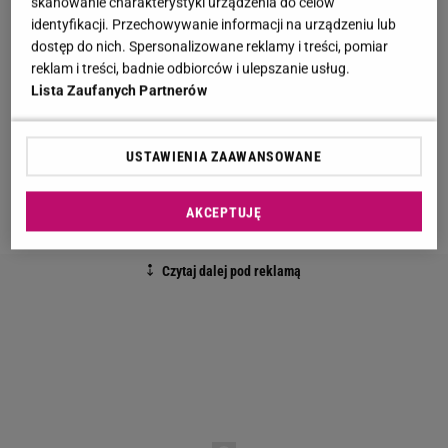
skanowanie charakterystyki urządzenia do celów
serialu
"BrzydUla" obserwujemy dalsze losy Uli i
identyfikacji. Przechowywanie informacji na urządzeniu lub
Marka Dobrzańskich. Niestety, ich małżeństwo
dostęp do nich. Spersonalizowane reklamy i treści, pomiar
przeżywa kryzys. Najpierw w romans wdała się
reklam i treści, badnie odbiorców i ulepszanie usług.
Urszula, teraz przyszła kolej na Marka.
Lista Zaufanych Partnerów
Zobacz wideo
"Brzydula". Filip Bobek zdradza, czy
USTAWIENIA ZAAWANSOWANE
Marek wybaczy Uli. "Wydawało mi się, że tak, ale
scenarzyści dokonali zwrotu akcji"
AKCEPTUJĘ