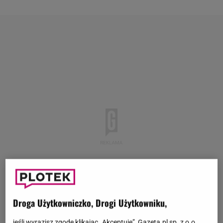
Droga Użytkowniczko, Drogi Użytkowniku,
jeśli wyrazisz zgodę klikając „Akceptuję”, Gazeta.pl sp. z o.o.