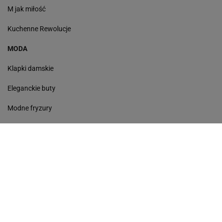
M jak miłość
Kuchenne Rewolucje
MODA
Klapki damskie
Eleganckie buty
Modne fryzury
Sneakersy
Monde torebki
Ażurowe klapki
Kurtka z wełny
Czółenka