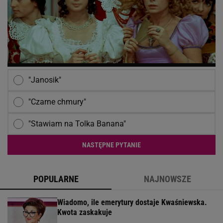
"Janosik"
"Czarne chmury"
"Stawiam na Tolka Banana"
NASTĘPNE PYTANIE
POPULARNE
NAJNOWSZE
Wiadomo, ile emerytury dostaje Kwaśniewska.
Kwota zaskakuje