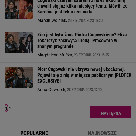
Cugowski czułymi kadrami z nową ukochaną
chwalił się już kilka miesięcy temu. Mówił, że
Karolina jest lekarzem ciała
26 STYCZNIA 2023, 17:30
Marcin Wolniak,
Kim jest była żona Piotra Cugowskiego? Eliza
Tokarczyk zachwyca urodą. Pracowała w
znanym programie
26 STYCZNIA 2023, 15:25
Magdalena Mućka,
Piotr Cugowski nie ukrywa nowej ukochanej.
Pojawił się z nią w miejscu publicznym [PLOTEK
EXCLUSIVE]
26 STYCZNIA 2023, 12:10
Anna Goworek,
1
2
NASTĘPNA
POPULARNE
NAJNOWSZE