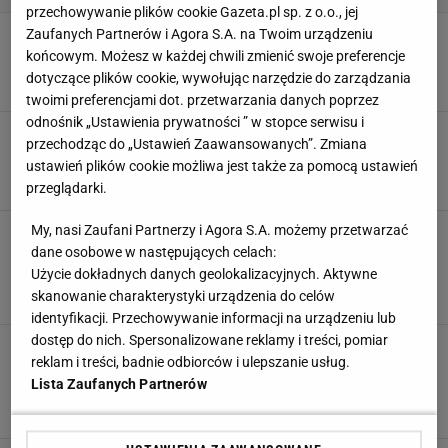
przechowywanie plików cookie Gazeta.pl sp. z o.o., jej
Setki komentarzy po koncercie TVP. Widzowie
Zaufanych Partnerów i Agora S.A. na Twoim urządzeniu
zgodni jak nigdy
końcowym. Możesz w każdej chwili zmienić swoje preferencje
dotyczące plików cookie, wywołując narzędzie do zarządzania
31 MAJA 2025, 10:00
Dominika Kowalska,
twoimi preferencjami dot. przetwarzania danych poprzez
odnośnik „Ustawienia prywatności ” w stopce serwisu i
Piotr Cugowski podsumował Opole. "Ktoś
przechodząc do „Ustawień Zaawansowanych”. Zmiana
usilnie stara się podzielić"
ustawień plików cookie możliwa jest także za pomocą ustawień
27 MAJA 2024, 17:40
Weronika Zając,
przeglądarki.
My, nasi Zaufani Partnerzy i Agora S.A. możemy przetwarzać
Tyle wynosi emerytura Krzysztofa
Cugowskiego. "Będę musiał śpiewać do
dane osobowe w następujących celach:
śmierci"
Użycie dokładnych danych geolokalizacyjnych. Aktywne
skanowanie charakterystyki urządzenia do celów
16 MAJA 2024, 05:00
Julia Mistarz,
identyfikacji. Przechowywanie informacji na urządzeniu lub
dostęp do nich. Spersonalizowane reklamy i treści, pomiar
Piotr Cugowski na początku kariery. Inspirował
reklam i treści, badnie odbiorców i ulepszanie usług.
się Michałem Wiśniewskim? Spójrzcie na te
włosy
Lista Zaufanych Partnerów
29 KWIETNIA 2024, 16:01
Zuzanna Szeloch,