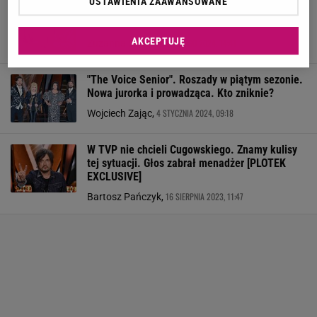
USTAWIENIA ZAAWANSOWANE
Krzysztof Cugowski reaguje na rewelacje na
temat związku syna. "Pierwsze słyszę"
AKCEPTUJĘ
8 LUTEGO 2024, 14:41
Zuzanna Szeloch,
"The Voice Senior". Roszady w piątym sezonie.
Nowa jurorka i prowadząca. Kto zniknie?
4 STYCZNIA 2024, 09:18
Wojciech Zając,
W TVP nie chcieli Cugowskiego. Znamy kulisy
tej sytuacji. Głos zabrał menadżer [PLOTEK
EXCLUSIVE]
16 SIERPNIA 2023, 11:47
Bartosz Pańczyk,