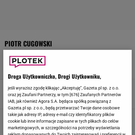
PIOTR CUGOWSKI
Hołd dla Ozzy'ego Osbourne'a podczas
koncertu w TVP. Poruszający gest Cugowskiego
26 LIPCA 2025, 22:46
Julia Mistarz,
Droga Użytkowniczko, Drogi Użytkowniku,
Rozłam w zespole był szokiem. Piotr Cugowski
jeśli wyrazisz zgodę klikając „Akceptuję”, Gazeta.pl sp. z o.o.
już nie ukrywa prawdy o konflikcie z bratem
oraz jej Zaufani Partnerzy, w tym [
676
] Zaufanych Partnerów
3 LIPCA 2025, 13:41
Alicja Wójcik,
IAB, jak również Agora S.A. będąca spółką powiązaną z
Gazeta.pl sp. z o.o., będą przetwarzać Twoje dane osobowe
takie jak adresy IP, adresy e-mail czy identyfikatory plików
Wykonali kultowy utwór bez Janowskiego.
Widzowie smutni, on się tłumaczy
cookie lub inne informacje zapisane w tych plikach do celów
marketingowych, w szczególności na potrzeby wyświetlania
17 CZERWCA 2025, 21:39
Zuzanna Kwasek,
reklam dopasowanych do Twoich zainteresowań i preferencji w