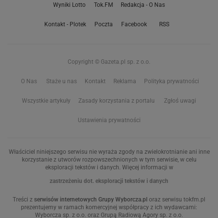
Wyniki Lotto
Tok.FM
Redakcja - O Nas
Kontakt - Plotek
Poczta
Facebook
RSS
Copyright © Gazeta.pl sp. z o.o.
O Nas
Staże u nas
Kontakt
Reklama
Polityka prywatności
Wszystkie artykuły
Zasady korzystania z portalu
Zgłoś uwagi
Ustawienia prywatności
Właściciel niniejszego serwisu nie wyraża zgody na zwielokrotnianie ani inne
korzystanie z utworów rozpowszechnionych w tym serwisie, w celu
eksploracji tekstów i danych. Więcej informacji w
zastrzeżeniu dot. eksploracji tekstów i danych
Treści z
serwisów internetowych Grupy Wyborcza.pl
oraz serwisu tokfm.pl
prezentujemy w ramach komercyjnej współpracy z ich wydawcami:
Wyborcza sp. z o.o. oraz Grupą Radiową Agory sp. z o.o.