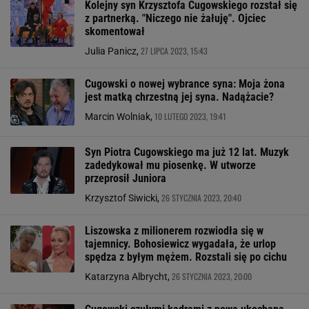
Kolejny syn Krzysztofa Cugowskiego rozstał się
z partnerką. "Niczego nie żałuję". Ojciec
skomentował
27 LIPCA 2023, 15:43
Julia Panicz,
Cugowski o nowej wybrance syna: Moja żona
jest matką chrzestną jej syna. Nadążacie?
10 LUTEGO 2023, 19:41
Marcin Wolniak,
Syn Piotra Cugowskiego ma już 12 lat. Muzyk
zadedykował mu piosenkę. W utworze
przeprosił Juniora
26 STYCZNIA 2023, 20:40
Krzysztof Siwicki,
Liszowska z milionerem rozwiodła się w
tajemnicy. Bohosiewicz wygadała, że urlop
spędza z byłym mężem. Rozstali się po cichu
26 STYCZNIA 2023, 20:00
Katarzyna Albrycht,