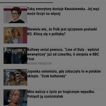
Taką emeryturę dostaje Kwaśniewska. Jej mąż
może liczyć na więcej
Niewielu wie, że Polk jest ojczymem posłanki
KO. Kłócą się o politykę?
Kultowy serial powraca. "Line of Duty - wydział
wewnętrzny" już od czwartku, 6 sierpnia w BBC
First
MATERIAŁ PROMOCYJNY
Japonka oniemiała, gdy zobaczyła to w polskim
sklepie. "Szok kulturowy"
Miss walczy o życie po tragicznym wypadku.
Potrącił ją sześciolatek