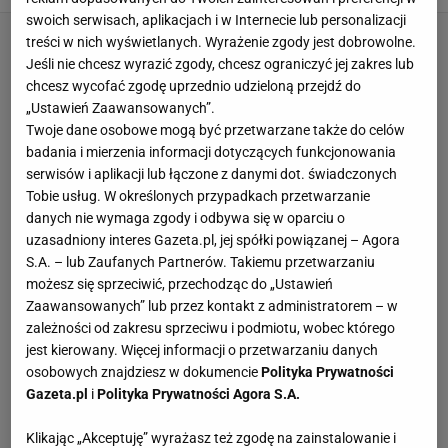
swoich serwisach, aplikacjach i w Internecie lub personalizacji
treści w nich wyświetlanych. Wyrażenie zgody jest dobrowolne.
Jeśli nie chcesz wyrazić zgody, chcesz ograniczyć jej zakres lub
chcesz wycofać zgodę uprzednio udzieloną przejdź do
„Ustawień Zaawansowanych”.
Twoje dane osobowe mogą być przetwarzane także do celów
badania i mierzenia informacji dotyczących funkcjonowania
serwisów i aplikacji lub łączone z danymi dot. świadczonych
Tobie usług. W określonych przypadkach przetwarzanie
danych nie wymaga zgody i odbywa się w oparciu o
uzasadniony interes Gazeta.pl, jej spółki powiązanej – Agora
S.A. – lub Zaufanych Partnerów. Takiemu przetwarzaniu
możesz się sprzeciwić, przechodząc do „Ustawień
Zaawansowanych” lub przez kontakt z administratorem – w
zależności od zakresu sprzeciwu i podmiotu, wobec którego
jest kierowany. Więcej informacji o przetwarzaniu danych
osobowych znajdziesz w dokumencie
Polityka Prywatności
Gazeta.pl
i
Polityka Prywatności Agora S.A.
Klikając „Akceptuję” wyrażasz też zgodę na zainstalowanie i