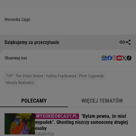
Weronika Zając
Dziękujemy za przeczytanie
Obserwuj nas
TVP
The Voice Senior
Halina Frąckowiak
Piotr Cugowski
Maryla Rodowicz
POLECAMY
WIĘCEJ TEMATÓW
"Byłam pewna, że miał
wypadek". Ghosting niszczy samoocenę drugiej
osoby
SUBSKRYPCJA