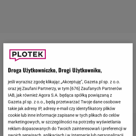
"The Voice Senior"
daje szansę zaistnienia w branży
muzycznej przedstawicielom starszego pokolenia.
Seniorzy próbują swych sił pod okiem cenionych
Droga Użytkowniczko, Drogi Użytkowniku,
polskich muzyków. Nadchodząca edycja zapowiada
się obiecująco. Będziemy mogli podziwiać nową
jeśli wyrazisz zgodę klikając „Akceptuję”, Gazeta.pl sp. z o.o.
oraz jej Zaufani Partnerzy, w tym [
676
] Zaufanych Partnerów
trenerkę. Domyślacie się już, kto dołączy do grona
IAB, jak również Agora S.A. będąca spółką powiązaną z
trenerów?
Gazeta.pl sp. z o.o., będą przetwarzać Twoje dane osobowe
takie jak adresy IP, adresy e-mail czy identyfikatory plików
cookie lub inne informacje zapisane w tych plikach do celów
marketingowych, w szczególności na potrzeby wyświetlania
reklam dopasowanych do Twoich zainteresowań i preferencji w
swoich serwisach, aplikacjach i w Internecie lub personalizacji