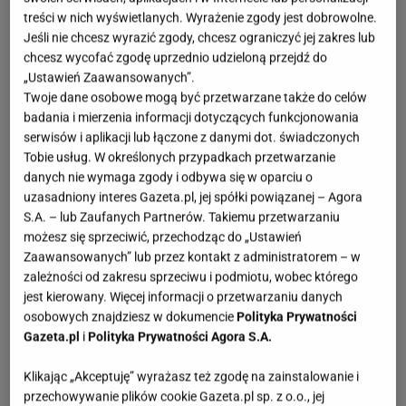
treści w nich wyświetlanych. Wyrażenie zgody jest dobrowolne.
Jeśli nie chcesz wyrazić zgody, chcesz ograniczyć jej zakres lub
chcesz wycofać zgodę uprzednio udzieloną przejdź do
„Ustawień Zaawansowanych”.
Twoje dane osobowe mogą być przetwarzane także do celów
badania i mierzenia informacji dotyczących funkcjonowania
serwisów i aplikacji lub łączone z danymi dot. świadczonych
Tobie usług. W określonych przypadkach przetwarzanie
danych nie wymaga zgody i odbywa się w oparciu o
uzasadniony interes Gazeta.pl, jej spółki powiązanej – Agora
S.A. – lub Zaufanych Partnerów. Takiemu przetwarzaniu
możesz się sprzeciwić, przechodząc do „Ustawień
Zaawansowanych” lub przez kontakt z administratorem – w
zależności od zakresu sprzeciwu i podmiotu, wobec którego
jest kierowany. Więcej informacji o przetwarzaniu danych
osobowych znajdziesz w dokumencie
Polityka Prywatności
Gazeta.pl
i
Polityka Prywatności Agora S.A.
Klikając „Akceptuję” wyrażasz też zgodę na zainstalowanie i
przechowywanie plików cookie Gazeta.pl sp. z o.o., jej