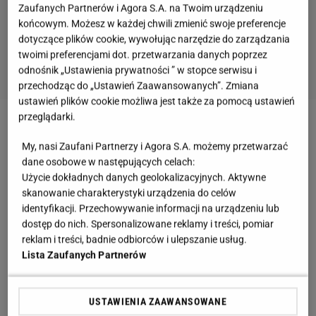
Zaufanych Partnerów i Agora S.A. na Twoim urządzeniu
końcowym. Możesz w każdej chwili zmienić swoje preferencje
dotyczące plików cookie, wywołując narzędzie do zarządzania
twoimi preferencjami dot. przetwarzania danych poprzez
odnośnik „Ustawienia prywatności ” w stopce serwisu i
przechodząc do „Ustawień Zaawansowanych”. Zmiana
ustawień plików cookie możliwa jest także za pomocą ustawień
przeglądarki.
Zobacz wideo
Marta Manowska o "The Voice
My, nasi Zaufani Partnerzy i Agora S.A. możemy przetwarzać
Senior". Zdradza swojego faworyta
dane osobowe w następujących celach:
Użycie dokładnych danych geolokalizacyjnych. Aktywne
Zmiany w "The Voice Senior". Zamiast
skanowanie charakterystyki urządzenia do celów
identyfikacji. Przechowywanie informacji na urządzeniu lub
Cugowskiego wystąpi znana śpiewaczka
dostęp do nich. Spersonalizowane reklamy i treści, pomiar
reklam i treści, badnie odbiorców i ulepszanie usług.
Uczestnicy, którzy ukończyli 60. lat będą mogli
Lista Zaufanych Partnerów
rozwijać się w 2024 roku pod okiem Maryli
Rodowicz, Alicji Węgorzewskiej oraz Tomasza
USTAWIENIA ZAAWANSOWANE
Szczepanika. Czwarty fotel zajmie nie Cugowski, a