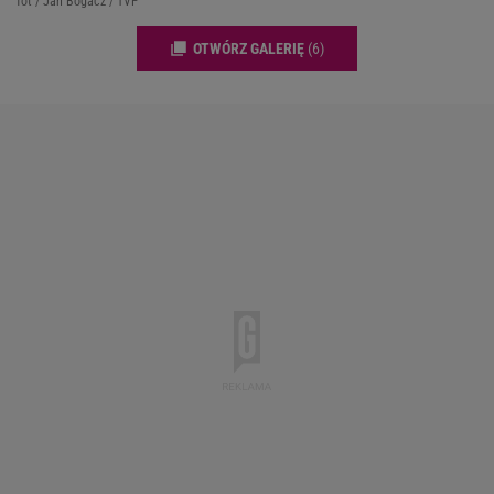
fot / Jan Bogacz / TVP
OTWÓRZ GALERIĘ
(6)