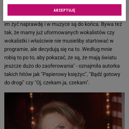
Halina Frąckowiak. "Muzyka jest dla naszych
AKCEPTUJĘ
uczestników możliwością spełnienia siebie. Pozwala
im żyć naprawdę i w muzyce są do końca. Bywa też
tak, że mamy już uformowanych wokalistów czy
wokalistki i właściwie nie musieliby startować w
programie, ale decydują się na to. Według mnie
robią to po to, aby pokazać, że są, że mają światu
jeszcze dużo do zaoferowania" - oznajmiła autorka
takich hitów jak "Papierowy księżyc", "Bądź gotowy
do drogi" czy "Oj, czekam ja, czekam".