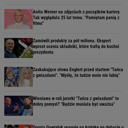
Anita Werner na zdjęciach z początków kariery.
Tak wyglądała 25 lat temu. "Pamiętam panią z
filmu"
Zamówili produkty za pół miliona. Ekspert
wprost ocenia składniki, które trafią do kuchni
prezydenta
Zaskakujące słowa Englert przed startem "Tańca
z gwiazdami". "Myślę, że ludzie mnie nie lubią"
Wieniawa w roli jurorki "Tańca z gwiazdami" to
dobry pomysł? "Będzie musiała być uważna"
Dorota Gawryluk reaguje na krytykę po debacie u