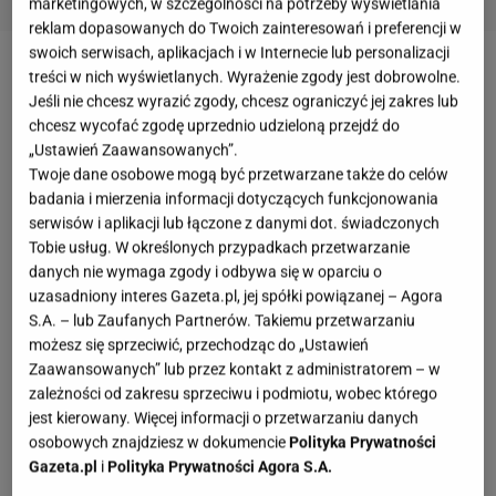
marketingowych, w szczególności na potrzeby wyświetlania
reklam dopasowanych do Twoich zainteresowań i preferencji w
swoich serwisach, aplikacjach i w Internecie lub personalizacji
treści w nich wyświetlanych. Wyrażenie zgody jest dobrowolne.
W środę, 27 kwietnia, na platformie Netflix
Jeśli nie chcesz wyrazić zgody, chcesz ograniczyć jej zakres lub
zadebiutuje druga część ekranizacji erotycznej
chcesz wycofać zgodę uprzednio udzieloną przejdź do
trylogii Blanki Lipińskiej "365 dni: Ten dzień". We
„Ustawień Zaawansowanych”.
wtorek, w jednym z warszawskich hoteli, odbyła się
Twoje dane osobowe mogą być przetwarzane także do celów
badania i mierzenia informacji dotyczących funkcjonowania
premiera dla osób ze świata show-biznesu. Choć
serwisów i aplikacji lub łączone z danymi dot. świadczonych
wydarzenie nie było dostępne dla fanów, za
Tobie usług. W określonych przypadkach przetwarzanie
pośrednictwem mediów społecznościowych
Blanka
danych nie wymaga zgody i odbywa się w oparciu o
uzasadniony interes Gazeta.pl, jej spółki powiązanej – Agora
Lipińska
podała link, dzięki któremu można było je
S.A. – lub Zaufanych Partnerów. Takiemu przetwarzaniu
oglądać online. Wedle oczekiwań, na ściance
możesz się sprzeciwić, przechodząc do „Ustawień
pojawiło się mnóstwo mniej lub bardziej znanych
Zaawansowanych” lub przez kontakt z administratorem – w
zależności od zakresu sprzeciwu i podmiotu, wobec którego
twarzy, w tym z obsady filmu. Sprawdźcie, jak się
jest kierowany. Więcej informacji o przetwarzaniu danych
prezentowali.
osobowych znajdziesz w dokumencie
Polityka Prywatności
Gazeta.pl
i
Polityka Prywatności Agora S.A.