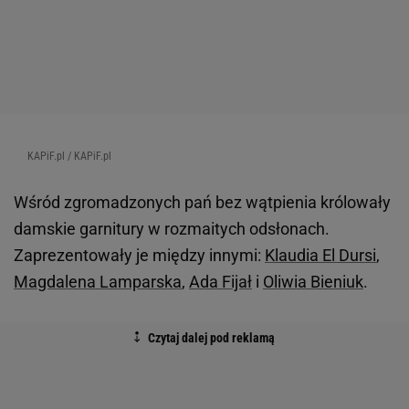
Na premierze pojawiła się także
Karolina Pisarek
w
jasnoróżowej mini z piórek i białym żakiecie, a
także
Ewa Kasprzyk
w eleganckiej sukience w
kolorze butelkowej zieleni.