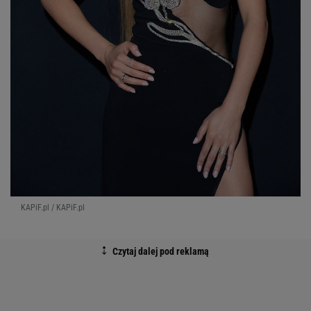
Anna-Maria Sieklucka
wcielająca się w rolę Laury,
zaprezentowała się w odważnej i dość
ekstrawaganckiej sukience z głębokim dekoltem,
rozcięciem na udzie i siateczką. Uwagę zwracały też
usta pomalowane szminką na krwistoczerwony
kolor.