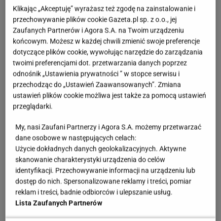
Zobacz wideo
Blanka Lipińska o "365 dni" na
Klikając „Akceptuję” wyrażasz też zgodę na zainstalowanie i
Netflixie
przechowywanie plików cookie Gazeta.pl sp. z o.o., jej
Zaufanych Partnerów i Agora S.A. na Twoim urządzeniu
końcowym. Możesz w każdej chwili zmienić swoje preferencje
"365 dni: ten dzień". Premiera drugiej części
dotyczące plików cookie, wywołując narzędzie do zarządzania
ekranizacji książki Blanki Lipińskiej. Na ściance
twoimi preferencjami dot. przetwarzania danych poprzez
odnośnik „Ustawienia prywatności ” w stopce serwisu i
tłum celebrytów
przechodząc do „Ustawień Zaawansowanych”. Zmiana
ustawień plików cookie możliwa jest także za pomocą ustawień
Na oficjalnej premierze nie mogło oczywiście
przeglądarki.
zabraknąć autorki bestsellerowej książki, na
My, nasi Zaufani Partnerzy i Agora S.A. możemy przetwarzać
podstawie której stworzono ekranizację. Blanka
dane osobowe w następujących celach:
Lipińska zaprezentowała się w długiej, eleganckiej
Użycie dokładnych danych geolokalizacyjnych. Aktywne
czarnej sukni z długimi rękawami i zdobieniami na
skanowanie charakterystyki urządzenia do celów
identyfikacji. Przechowywanie informacji na urządzeniu lub
ramionach. Towarzyszyli jej rodzice, Grzegorz i
dostęp do nich. Spersonalizowane reklamy i treści, pomiar
Małgorzata Lipińscy. Mama Blanki wybrała na tę
reklam i treści, badnie odbiorców i ulepszanie usług.
okazję efektowny biały garnitur z bardzo długimi
Lista Zaufanych Partnerów
nogawkami i piórami po prawej stronie marynarki.