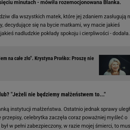
esięciu minutach - mówiła rozemocjonowana Blanka.
dziw dla wszystkich matek, które jej zdaniem zasługują 
ty, decydujące się na bycie matkami, wy macie jakieś
akieś nadludzkie pokłady spokoju i cierpliwości - dodała
iem na całe zło". Krystyna Prońko: Proszę nie
lub? "Jeżeli nie będziemy małżeństwem to..."
fanką instytucji małżeństwa. Ostatnio jednak sprawy uleg
 przepisy, celebrytka zaczęła coraz poważniej myśleć o
był w pełni zabezpieczony, w razie mojej śmierci, to mu