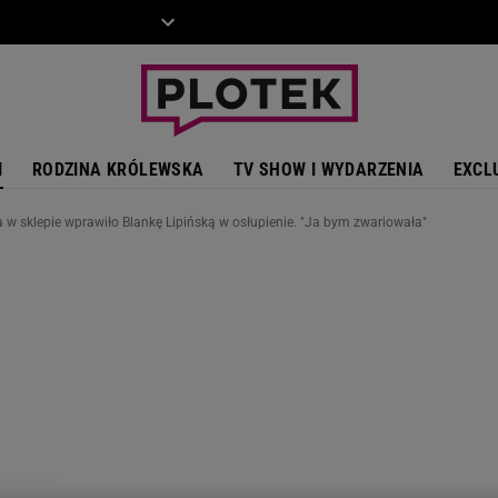
ZIECKO
MOTO
I
RODZINA KRÓLEWSKA
TV SHOW I WYDARZENIA
EXCL
 w sklepie wprawiło Blankę Lipińską w osłupienie. "Ja bym zwariowała"