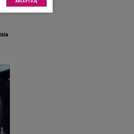
AKCEPTUJĘ
l sp. z o.o., jej
ić swoje preferencje
arzania danych poprzez
ych”. Zmiana ustawień
tnia
ach:
 celów identyfikacji.
omiar reklam i treści,