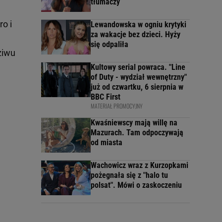
tłumaczy
ro i
Lewandowska w ogniu krytyki
za wakacje bez dzieci. Hyży
się odpaliła
ziwu
Kultowy serial powraca. "Line
of Duty - wydział wewnętrzny"
już od czwartku, 6 sierpnia w
BBC First
MATERIAŁ PROMOCYJNY
Kwaśniewscy mają willę na
Mazurach. Tam odpoczywają
od miasta
Wachowicz wraz z Kurzopkami
pożegnała się z "halo tu
polsat". Mówi o zaskoczeniu