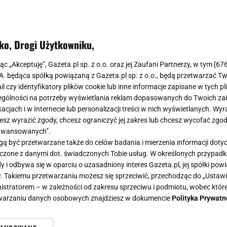
ko, Drogi Użytkowniku,
jąc „Akceptuję”, Gazeta.pl sp. z o.o. oraz jej Zaufani Partnerzy, w tym [
67
.A. będąca spółką powiązaną z Gazeta.pl sp. z o.o., będą przetwarzać T
ail czy identyfikatory plików cookie lub inne informacje zapisane w tych p
gólności na potrzeby wyświetlania reklam dopasowanych do Twoich zain
acjach i w Internecie lub personalizacji treści w nich wyświetlanych. Wyr
cesz wyrazić zgody, chcesz ograniczyć jej zakres lub chcesz wycofać zgo
aawansowanych”.
 być przetwarzane także do celów badania i mierzenia informacji dot
 łączone z danymi dot. świadczonych Tobie usług. W określonych przypad
i odbywa się w oparciu o uzasadniony interes Gazeta.pl, jej spółki powi
. Takiemu przetwarzaniu możesz się sprzeciwić, przechodząc do „Ust
nistratorem – w zależności od zakresu sprzeciwu i podmiotu, wobec które
etwarzaniu danych osobowych znajdziesz w dokumencie
Polityka Prywatn
w sklepie wprawiło Blankę Lipińską