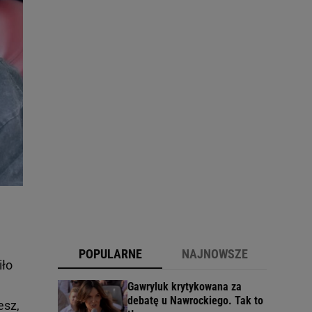
POPULARNE
NAJNOWSZE
iło
Gawryluk krytykowana za
debatę u Nawrockiego. Tak to
esz,