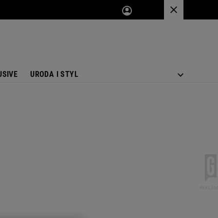
USIVE
URODA I STYL