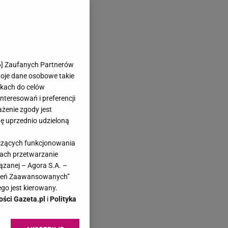
6
] Zaufanych Partnerów
woje dane osobowe takie
likach do celów
teresowań i preferencji
ażenie zgody jest
dę uprzednio udzieloną
yczących funkcjonowania
kach przetwarzanie
ązanej – Agora S.A. –
awień Zaawansowanych”
go jest kierowany.
ości Gazeta.pl
i
Polityka
 w