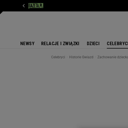
WIADOMOŚCI
NEXT
SPORT
PLOTEK
D
NEWSY
RELACJE I ZWIĄZKI
DZIECI
CELEBRYC
Celebryci
Historie Gwiazd
Zachowanie dziecka