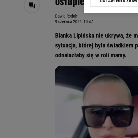
osłupienie. "Ja bym 
USTAWIENIA ZAA
Klikając „Akceptuję” wyra
Zaufanych Partnerów i A
Dawid Rodak
dotyczące plików cookie,
9 czerwca 2026, 10:47
odnośnik „Ustawienia pr
plików cookie możliwa je
Blanka Lipińska nie ukrywa, że m
My, nasi Zaufani Partne
sytuacja, której była świadkiem 
Użycie dokładnych danych
odnalazłaby się w roli mamy.
Przechowywanie informacji
badnie odbiorców i uleps