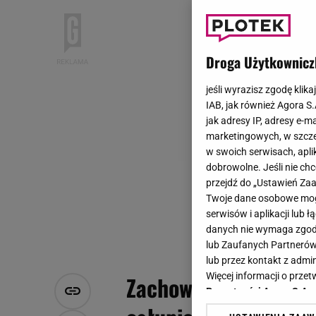
Droga Użytkownicz
jeśli wyrazisz zgodę klika
IAB, jak również Agora S
jak adresy IP, adresy e-m
marketingowych, w szcze
w swoich serwisach, aplik
dobrowolne. Jeśli nie ch
przejdź do „Ustawień Z
Twoje dane osobowe mogą
serwisów i aplikacji lub
danych nie wymaga zgody 
lub Zaufanych Partnerów
lub przez kontakt z admi
Więcej informacji o prz
Zachowanie dziecka 
Prywatności Agora S.A.