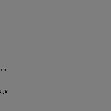
 na
w
, ja