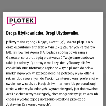
Grzegorz Łapanowski
, znany przede wszystkim jako
Droga Użytkowniczko, Drogi Użytkowniku,
prowadzący w Polsacie kulinarne show
"Top Chef"
,
w ostatni piątek powiedział sakramentalne tak. Jego
jeśli wyrazisz zgodę klikając „Akceptuję”, Gazeta.pl sp. z o.o.
oraz jej Zaufani Partnerzy, w tym [
676
] Zaufanych Partnerów
wybranką jest 25-letnia Magdalena Święciaszek.
IAB, jak również Agora S.A. będąca spółką powiązaną z
Para radosną nowinę przekazała na swoich profilach
Gazeta.pl sp. z o.o., będą przetwarzać Twoje dane osobowe
na Instagramie.
takie jak adresy IP, adresy e-mail czy identyfikatory plików
cookie lub inne informacje zapisane w tych plikach do celów
marketingowych, w szczególności na potrzeby wyświetlania
reklam dopasowanych do Twoich zainteresowań i preferencji w
swoich serwisach, aplikacjach i w Internecie lub personalizacji
treści w nich wyświetlanych. Wyrażenie zgody jest dobrowolne.
Jeśli nie chcesz wyrazić zgody, chcesz ograniczyć jej zakres lub
chcesz wycofać zgodę uprzednio udzieloną przejdź do
„Ustawień Zaawansowanych”.