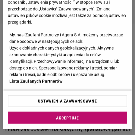
odnośnik „Ustawienia prywatności ” w stopce serwisu i
przechodząc do „Ustawień Zaawansowanych”. Zmiana
ustawień plików cookie możliwa jest także za pomocą ustawień
przeglądarki.
My, nasi Zaufani Partnerzy i Agora S.A. możemy przetwarzać
Tak - napisał krótko pan młody.
dane osobowe w następujących celach:
Użycie dokładnych danych geolokalizacyjnych. Aktywne
Zrobiliśmy to - poinformowała panna młoda.
skanowanie charakterystyki urządzenia do celów
identyfikacji. Przechowywanie informacji na urządzeniu lub
dostęp do nich. Spersonalizowane reklamy i treści, pomiar
>>>ZOBACZ ZDJĘCIA ZE ŚLUBU<<<
reklam i treści, badnie odbiorców i ulepszanie usług.
Lista Zaufanych Partnerów
Ślub miał miejsce w podwarszawskim Ołtarzewie,
zaś wesele w Dworze Many w Tarczynie. Panna
USTAWIENIA ZAAWANSOWANE
młoda na ten wyjątkowy dzień założyła dość prostą
suknię, zaprojektowaną przez Violę Piekut.
AKCEPTUJĘ
Prezentowała się rewelacyjnie! Świeżo i z klasą! Pan
młody zaś postawił na klasyczny, granatowy garnitur