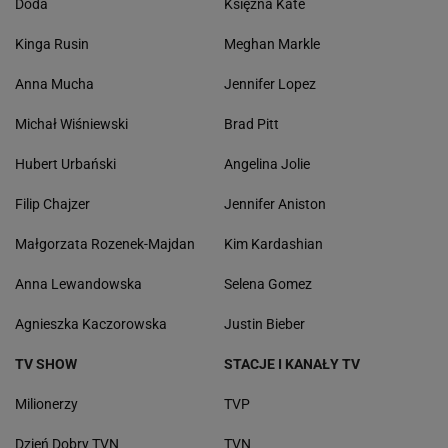
Doda
Księżna Kate
Kinga Rusin
Meghan Markle
Anna Mucha
Jennifer Lopez
Michał Wiśniewski
Brad Pitt
Hubert Urbański
Angelina Jolie
Filip Chajzer
Jennifer Aniston
Małgorzata Rozenek-Majdan
Kim Kardashian
Anna Lewandowska
Selena Gomez
Agnieszka Kaczorowska
Justin Bieber
TV SHOW
STACJE I KANAŁY TV
Milionerzy
TVP
Dzień Dobry TVN
TVN