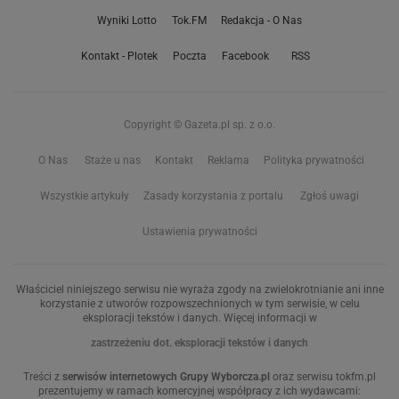
Wyniki Lotto
Tok.FM
Redakcja - O Nas
Kontakt - Plotek
Poczta
Facebook
RSS
Copyright © Gazeta.pl sp. z o.o.
O Nas
Staże u nas
Kontakt
Reklama
Polityka prywatności
Wszystkie artykuły
Zasady korzystania z portalu
Zgłoś uwagi
Ustawienia prywatności
Właściciel niniejszego serwisu nie wyraża zgody na zwielokrotnianie ani inne
korzystanie z utworów rozpowszechnionych w tym serwisie, w celu
eksploracji tekstów i danych. Więcej informacji w
zastrzeżeniu dot. eksploracji tekstów i danych
Treści z
serwisów internetowych Grupy Wyborcza.pl
oraz serwisu tokfm.pl
prezentujemy w ramach komercyjnej współpracy z ich wydawcami: