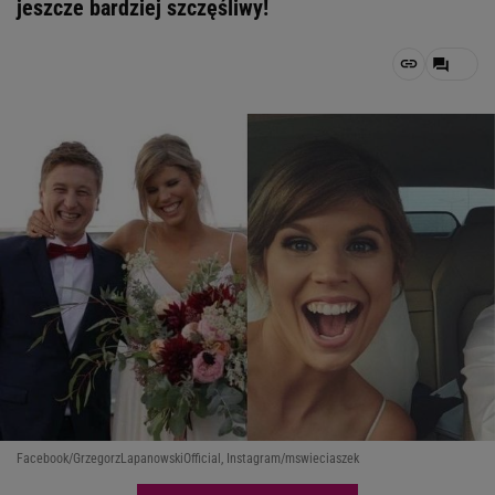
jeszcze bardziej szczęśliwy!
Facebook/GrzegorzLapanowskiOfficial, Instagram/mswieciaszek