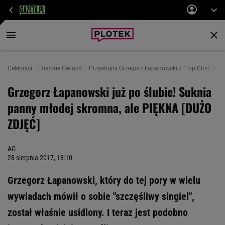
Celebryci
Historie Gwiazd
Przystojny Grzegorz Łapanowski z "Top Chef" wzią
Grzegorz Łapanowski już po ślubie! Suknia
panny młodej skromna, ale PIĘKNA [DUŻO
ZDJĘĆ]
AG
28 sierpnia 2017, 13:10
Grzegorz Łapanowski, który do tej pory w wielu
wywiadach mówił o sobie "szczęśliwy singiel",
został właśnie usidlony. I teraz jest podobno