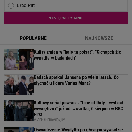
Brad Pitt
NASTĘPNE PYTANIE
POPULARNE
NAJNOWSZE
Kulisy zmian w "halo tu polsat". "Cichopek źle
wypadła w badaniach"
Badach spotkał Jansona po wielu latach. Co
słychać u lidera Varius Manx?
Kultowy serial powraca. "Line of Duty - wydział
wewnętrzny" już od czwartku, 6 sierpnia w BBC
First
MATERIAŁ PROMOCYJNY
Oświadczenie Woydyłło po głośnym wywiadzie.