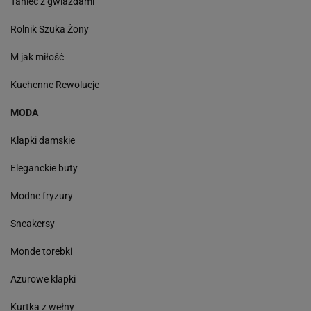
Taniec z gwiazdami
Rolnik Szuka Żony
M jak miłość
Kuchenne Rewolucje
MODA
Klapki damskie
Eleganckie buty
Modne fryzury
Sneakersy
Monde torebki
Ażurowe klapki
Kurtka z wełny