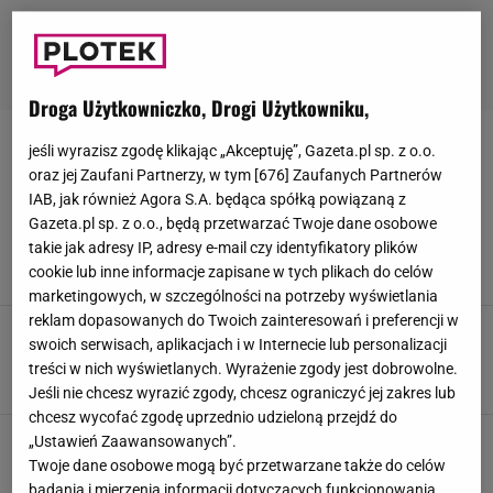
Droga Użytkowniczko, Drogi Użytkowniku,
BRIGITTE MACRON
jeśli wyrazisz zgodę klikając „Akceptuję”, Gazeta.pl sp. z o.o.
oraz jej Zaufani Partnerzy, w tym [
676
] Zaufanych Partnerów
IAB, jak również Agora S.A. będąca spółką powiązaną z
Trump wyskoczył z małżeńską "radą" dla
Gazeta.pl sp. z o.o., będą przetwarzać Twoje dane osobowe
Macrona. Chodzi o kontrowersyjne nagranie z
Brigitte
takie jak adresy IP, adresy e-mail czy identyfikatory plików
cookie lub inne informacje zapisane w tych plikach do celów
31 MAJA 2025, 11:44
Dominika Kowalska,
marketingowych, w szczególności na potrzeby wyświetlania
reklam dopasowanych do Twoich zainteresowań i preferencji w
Ekspertka od ruchu warg rozszyfrowała słowa
swoich serwisach, aplikacjach i w Internecie lub personalizacji
Brigitte Macron. Nie uwierzycie, co powiedziała
treści w nich wyświetlanych. Wyrażenie zgody jest dobrowolne.
29 MAJA 2025, 16:43
Zuzanna Szeloch,
Jeśli nie chcesz wyrazić zgody, chcesz ograniczyć jej zakres lub
chcesz wycofać zgodę uprzednio udzieloną przejdź do
Macronowie na pierwszym wyjściu po aferze.
„Ustawień Zaawansowanych”.
Tak się zachowywali
Twoje dane osobowe mogą być przetwarzane także do celów
badania i mierzenia informacji dotyczących funkcjonowania
27 MAJA 2025, 17:12
Julia Mistarz,