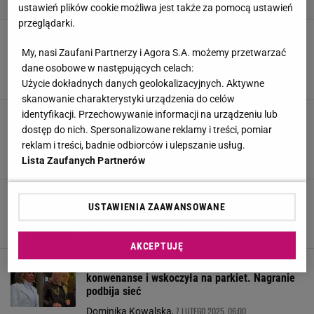
ustawień plików cookie możliwa jest także za pomocą ustawień
przeglądarki.
Córka Brigitte wspomina początki romansu
matki z Emmanuelem Macronem.
My, nasi Zaufani Partnerzy i Agora S.A. możemy przetwarzać
"Doświadczyłam przemocy i pogardy"
dane osobowe w następujących celach:
27 MAJA 2025, 13:30
Iwona Smyrak,
Użycie dokładnych danych geolokalizacyjnych. Aktywne
skanowanie charakterystyki urządzenia do celów
identyfikacji. Przechowywanie informacji na urządzeniu lub
Macron uderzony przez żonę na pokładzie
samolotu? Szybko skomentował
dostęp do nich. Spersonalizowane reklamy i treści, pomiar
kontrowersyjne nagranie
reklam i treści, badnie odbiorców i ulepszanie usług.
Lista Zaufanych Partnerów
26 MAJA 2025, 17:04
Iwona Smyrak,
Dziennikarka twierdzi, że odkryła intymny
USTAWIENIA ZAAWANSOWANE
sekret Brigitte Macron. Chodzi o jej przeszłość
22 LUTEGO 2025, 08:00
Julia Mistarz,
AKCEPTUJĘ
71-letnia Brigitte Macron zostawiła
konwenanse i wskoczyła na parkiet. Nagranie
podbija sieć
7 LUTEGO 2025, 06:00
Dominika Kowalska,