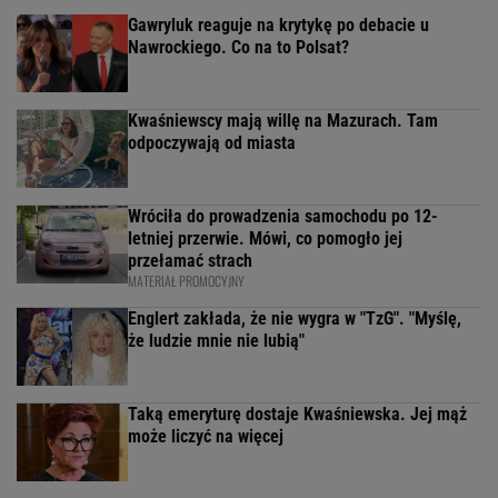
Gawryluk reaguje na krytykę po debacie u
Nawrockiego. Co na to Polsat?
Kwaśniewscy mają willę na Mazurach. Tam
odpoczywają od miasta
Wróciła do prowadzenia samochodu po 12-
letniej przerwie. Mówi, co pomogło jej
przełamać strach
MATERIAŁ PROMOCYJNY
Englert zakłada, że nie wygra w "TzG". "Myślę,
że ludzie mnie nie lubią"
Taką emeryturę dostaje Kwaśniewska. Jej mąż
może liczyć na więcej