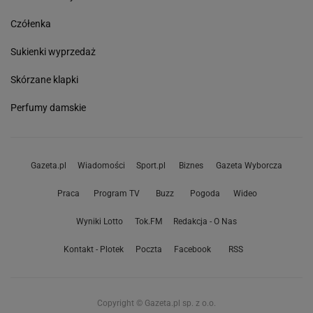
Czółenka
Sukienki wyprzedaż
Skórzane klapki
Perfumy damskie
Gazeta.pl
Wiadomości
Sport.pl
Biznes
Gazeta Wyborcza
Praca
Program TV
Buzz
Pogoda
Wideo
Wyniki Lotto
Tok.FM
Redakcja - O Nas
Kontakt - Plotek
Poczta
Facebook
RSS
Copyright © Gazeta.pl sp. z o.o.