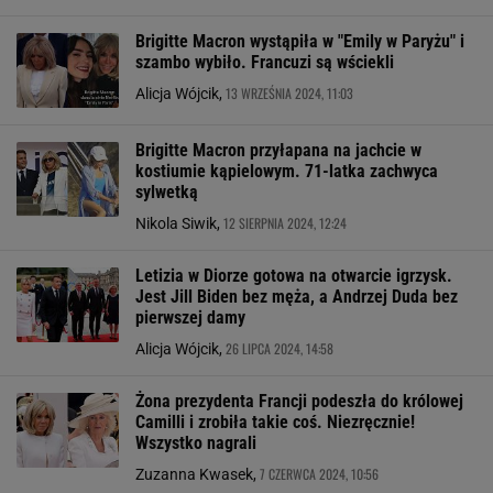
Brigitte Macron wystąpiła w "Emily w Paryżu" i
szambo wybiło. Francuzi są wściekli
13 WRZEŚNIA 2024, 11:03
Alicja Wójcik,
Brigitte Macron przyłapana na jachcie w
kostiumie kąpielowym. 71-latka zachwyca
sylwetką
12 SIERPNIA 2024, 12:24
Nikola Siwik,
Letizia w Diorze gotowa na otwarcie igrzysk.
Jest Jill Biden bez męża, a Andrzej Duda bez
pierwszej damy
26 LIPCA 2024, 14:58
Alicja Wójcik,
Żona prezydenta Francji podeszła do królowej
Camilli i zrobiła takie coś. Niezręcznie!
Wszystko nagrali
7 CZERWCA 2024, 10:56
Zuzanna Kwasek,