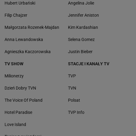
Hubert Urbański
Angelina Jolie
Filip Chajzer
Jennifer Aniston
Małgorzata Rozenek-Majdan
Kim Kardashian
Anna Lewandowska
Selena Gomez
Agnieszka Kaczorowska
Justin Bieber
TV SHOW
STACJE I KANAŁY TV
Milionerzy
TVP
Dzień Dobry TVN
TVN
The Voice Of Poland
Polsat
Hotel Paradise
TVP Info
Love Island