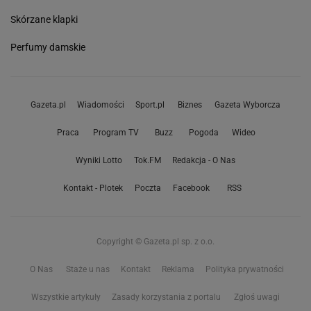
Skórzane klapki
Perfumy damskie
Gazeta.pl
Wiadomości
Sport.pl
Biznes
Gazeta Wyborcza
Praca
Program TV
Buzz
Pogoda
Wideo
Wyniki Lotto
Tok.FM
Redakcja - O Nas
Kontakt - Plotek
Poczta
Facebook
RSS
Copyright © Gazeta.pl sp. z o.o.
O Nas
Staże u nas
Kontakt
Reklama
Polityka prywatności
Wszystkie artykuły
Zasady korzystania z portalu
Zgłoś uwagi