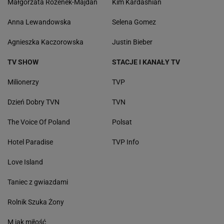
Małgorzata Rozenek-Majdan
Kim Kardashian
Anna Lewandowska
Selena Gomez
Agnieszka Kaczorowska
Justin Bieber
TV SHOW
STACJE I KANAŁY TV
Milionerzy
TVP
Dzień Dobry TVN
TVN
The Voice Of Poland
Polsat
Hotel Paradise
TVP Info
Love Island
Taniec z gwiazdami
Rolnik Szuka Żony
M jak miłość