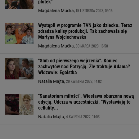
plotek"
15 LISTOPADA 2023, 09:15
Magdalena Mućka,
Wystąpił w programie TVN jako dziecko. Teraz
zdradza kulisy produkcji. Tak zachowała się
Martyna Wojciechowska
30 MARCA 2023, 16:58
Magdalena Mućka,
"Ślub od pierwszego wejrzenia". Koniec
zachwytów nad Patrycją. Źle traktuje Adama?
Widzowie: Egoistka
29 KWIETNIA 2022, 14:02
Natalia Majta,
"Sanatorium miłości". Wiesława oburzona nową
edycją. Uderza w uczestniczki. "Wystawiają te
cellulity..."
4 KWIETNIA 2022, 11:06
Natalia Majta,