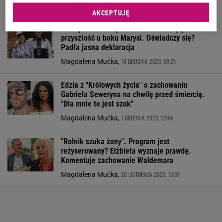
29 GRUDNIA 2023, 21:06
AKCEPTUJĘ
"Chłopaki do wzięcia". Henio chce spędzić
przyszłość u boku Marysi. Oświadczy się?
Padła jasna deklaracja
18 GRUDNIA 2023, 09:21
Magdalena Mućka,
Edzia z "Królowych życia" o zachowaniu
Gabriela Seweryna na chwilę przed śmiercią.
"Dla mnie to jest szok"
1 GRUDNIA 2023, 12:44
Magdalena Mućka,
"Rolnik szuka żony". Program jest
reżyserowany? Elżbieta wyznaje prawdę.
Komentuje zachowanie Waldemara
20 LISTOPADA 2023, 13:07
Magdalena Mućka,