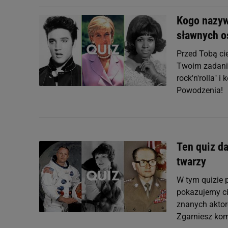
Kogo nazyw
sławnych o
Przed Tobą cie
Twoim zadanie
rock'n'rolla"
Powodzenia!
Ten quiz da
twarzy
W tym quizie 
pokazujemy ci 
znanych aktor
Zgarniesz kom