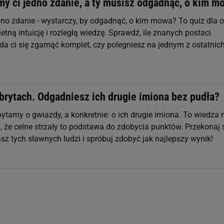
my ci jedno zdanie, a ty musisz odgadnąć, o kim m
dno zdanie - wystarczy, by odgadnąć, o kim mowa? To quiz dla o
etną intuicję i rozległą wiedzę. Sprawdź, ile znanych postaci
da ci się zgarnąć komplet, czy polegniesz na jednym z ostatnic
brytach. Odgadniesz ich drugie imiona bez pudła?
ytamy o gwiazdy, a konkretnie: o ich drugie imiona. To wiedza 
, że celne strzały to podstawa do zdobycia punktów. Przekonaj s
sz tych sławnych ludzi i spróbuj zdobyć jak najlepszy wynik!