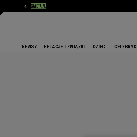
WIADOMOŚCI
NEXT
SPORT
PLOTEK
D
NEWSY
RELACJE I ZWIĄZKI
DZIECI
CELEBRYC