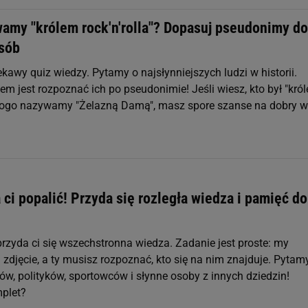
amy "królem rock'n'rolla"? Dopasuj pseudonimy do
sób
kawy quiz wiedzy. Pytamy o najsłynniejszych ludzi w historii.
m jest rozpoznać ich po pseudonimie! Jeśli wiesz, kto był "kró
 i kogo nazywamy "Żelazną Damą", masz spore szanse na dobry w
 ci popalić! Przyda się rozległa wiedza i pamięć do
przyda ci się wszechstronna wiedza. Zadanie jest proste: my
zdjęcie, a ty musisz rozpoznać, kto się na nim znajduje. Pytam
ów, polityków, sportowców i słynne osoby z innych dziedzin!
plet?