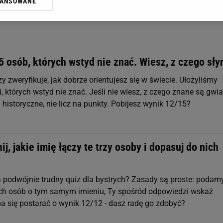
WANSOWANE
żasz też zgodę na zainstalowanie i przechowywanie plików cookie Gazeta.p
gora S.A. na Twoim urządzeniu końcowym. Możesz w każdej chwili zmien
 wywołując narzędzie do zarządzania twoimi preferencjami dot. przetw
ywatności ” w stopce serwisu i przechodząc do „Ustawień Zaawansowan
st także za pomocą ustawień przeglądarki.
 osób, których wstyd nie znać. Wiesz, z czego sły
rzy i Agora S.A. możemy przetwarzać dane osobowe w następujących cel
y zweryfikuje, jak dobrze orientujesz się w świecie. Ułożyliśmy
 geolokalizacyjnych. Aktywne skanowanie charakterystyki urządzenia do
 na urządzeniu lub dostęp do nich. Spersonalizowane reklamy i treści, p
i, których wstyd nie znać. Jeśli nie wiesz, z czego znane są gwia
zanie usług.
Lista Zaufanych Partnerów
historyczne, nie licz na punkty. Pobijesz wynik 12/15?
ij, jakie imię łączy te trzy osoby i dopasuj do nich
 podwójnie trudny quiz dla bystrych? Zasady są proste: podamy
ch osób o tym samym imieniu, Ty spośród odpowiedzi wskaż
ba się postarać o wynik 12/12 - dasz radę go zdobyć?