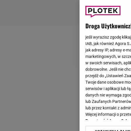
Droga Użytkownicz
jeśli wyrazisz zgodę klika
IAB, jak również Agora S
jak adresy IP, adresy e-m
marketingowych, w szcze
w swoich serwisach, aplik
dobrowolne. Jeśli nie ch
przejdź do „Ustawień Z
Twoje dane osobowe mogą
serwisów i aplikacji lub
danych nie wymaga zgody 
lub Zaufanych Partnerów
lub przez kontakt z admi
Więcej informacji o prz
Prywatności Agora S.A.