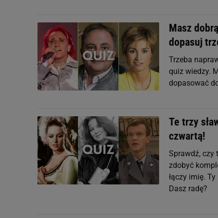
Masz dobrą
dopasuj trz
Trzeba napraw
quiz wiedzy. M
dopasować do 
Te trzy sła
czwartą!
Sprawdź, czy 
zdobyć komple
łączy imię. T
Dasz radę?