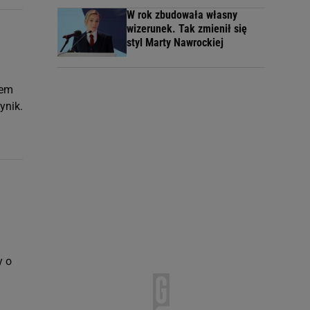
W rok zbudowała własny
wizerunek. Tak zmienił się
styl Marty Nawrockiej
lem
ynik.
y o