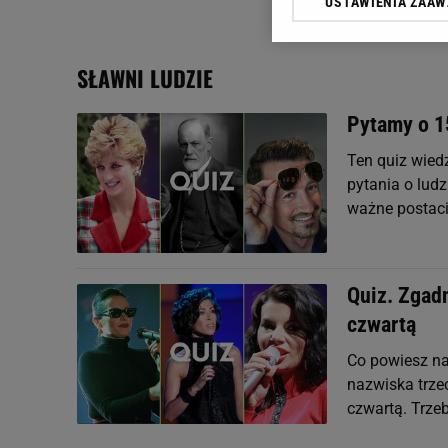
USTAWIENIA ZAA
Klikając „Akceptuję” wyra
Zaufanych Partnerów i A
dotyczące plików cookie,
SŁAWNI LUDZIE
odnośnik „Ustawienia pr
plików cookie możliwa je
Pytamy o 15
My, nasi Zaufani Partne
Ten quiz wiedz
Użycie dokładnych danych
Przechowywanie informacji
pytania o ludz
badnie odbiorców i uleps
ważne postaci 
Quiz. Zgadn
czwartą
Co powiesz na
nazwiska trze
czwartą. Trze