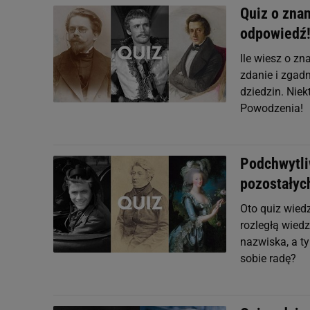
Quiz o zna
odpowiedź
Ile wiesz o zn
zdanie i zgadn
dziedzin. Niek
Powodzenia!
Podchwytli
pozostałyc
Oto quiz wied
rozległą wiedz
nazwiska, a ty
sobie radę?