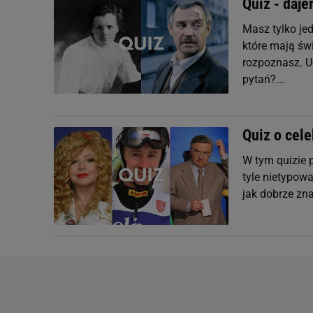
Quiz - daje
Masz tylko je
które mają świ
rozpoznasz. U
pytań?...
Quiz o cele
W tym quizie p
tyle nietypowa
jak dobrze zna