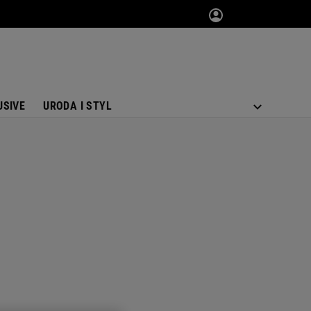
USIVE
URODA I STYL