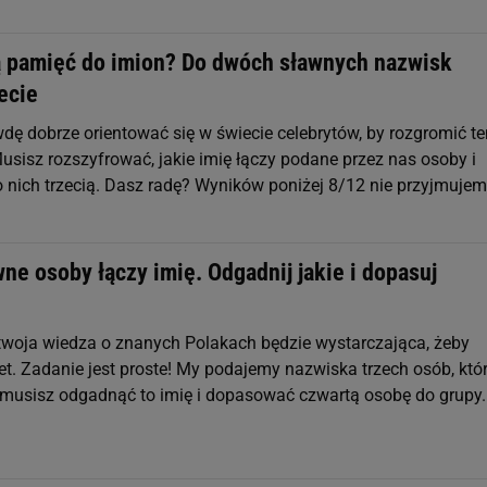
 pamięć do imion? Do dwóch sławnych nazwisk
ecie
dę dobrze orientować się w świecie celebrytów, by rozgromić te
usisz rozszyfrować, jakie imię łączy podane przez nas osoby i
nich trzecią. Dasz radę? Wyników poniżej 8/12 nie przyjmujem
wne osoby łączy imię. Odgadnij jakie i dopasuj
twoja wiedza o znanych Polakach będzie wystarczająca, żeby
t. Zadanie jest proste! My podajemy nazwiska trzech osób, któ
y musisz odgadnąć to imię i dopasować czwartą osobę do grupy.