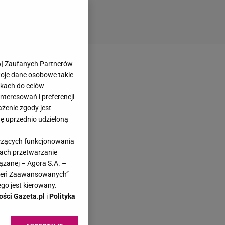
6
] Zaufanych Partnerów
woje dane osobowe takie
likach do celów
teresowań i preferencji
ażenie zgody jest
dę uprzednio udzieloną
yczących funkcjonowania
kach przetwarzanie
ązanej – Agora S.A. –
awień Zaawansowanych”
go jest kierowany.
ości Gazeta.pl
i
Polityka