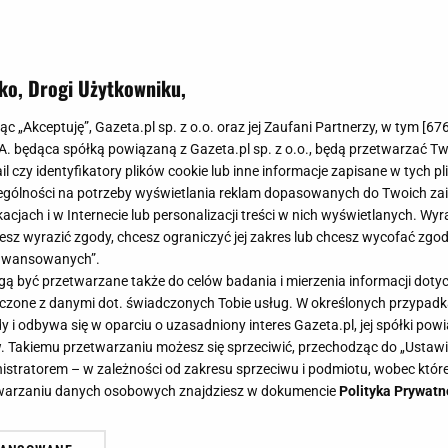
ko, Drogi Użytkowniku,
jąc „Akceptuję”, Gazeta.pl sp. z o.o. oraz jej Zaufani Partnerzy, w tym [
67
.A. będąca spółką powiązaną z Gazeta.pl sp. z o.o., będą przetwarzać T
ail czy identyfikatory plików cookie lub inne informacje zapisane w tych p
gólności na potrzeby wyświetlania reklam dopasowanych do Twoich zain
acjach i w Internecie lub personalizacji treści w nich wyświetlanych. Wyr
cesz wyrazić zgody, chcesz ograniczyć jej zakres lub chcesz wycofać zgo
aawansowanych”.
 być przetwarzane także do celów badania i mierzenia informacji dot
 łączone z danymi dot. świadczonych Tobie usług. W określonych przypad
i odbywa się w oparciu o uzasadniony interes Gazeta.pl, jej spółki powi
. Takiemu przetwarzaniu możesz się sprzeciwić, przechodząc do „Ust
nistratorem – w zależności od zakresu sprzeciwu i podmiotu, wobec które
etwarzaniu danych osobowych znajdziesz w dokumencie
Polityka Prywatn