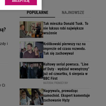
AKCEPTUJĘ
l sp. z o.o., jej
ić swoje preferencje
POPULARNE
NAJNOWSZE
arzania danych poprzez
ych”. Zmiana ustawień
Tak mieszka Donald Tusk. To
nie luksus robi największe
ną?
wrażenie
ach:
 celów identyfikacji.
omiar reklam i treści,
zdy i
Królikowski pierwszy raz na
imprezie od czasu rozwodu.
Tak się zachowywał
Kultowy serial powraca. "Line
of Duty - wydział wewnętrzny"
już od czwartku, 6 sierpnia w
BBC First
MATERIAŁ PROMOCYJNY
 Ci
Nagrywała, prowadząc
samochód. Ekspert komentuje
zachowanie Hyży