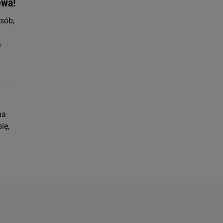
owa!
sób,
h
na
ię,