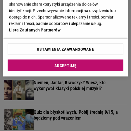
skanowanie charakterystyki urządzenia do celów
identyfikacji. Przechowywanie informacji na urządzeniu lub
dostęp do nich. Spersonalizowane reklamy i treści, pomiar
Żyłeś w PRL-u? Sprawdź w naszym quizie, czy
reklam i treści, badnie odbiorców i ulepszanie usług.
pamiętasz te programy
Lista Zaufanych Partnerów
USTAWIENIA ZAAWANSOWANE
Geograficzny quiz wyłoni ekspertów. Tylko 30% z
was zdobywa komplet!
AKCEPTUJĘ
Niemen, Jantar, Krawczyk? Wiesz, kto
wykonywał klasyki polskiej muzyki?
Quiz dla błyskotliwych. Pobij średnią 9/15, a
będziemy pod wrażeniem