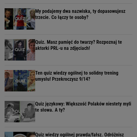
My podajemy dwa nazwiska, ty dopasowujesz
trzecie. Co łączy te osoby?
Quiz. Masz pamięć do twarzy? Rozpoznaj te
aktorki PRL-u na zdjęciach!
Ten quiz wiedzy ogólnej to solidny trening
umysłu! Przekroczysz 9/14?
Quiz językowy: Większość Polaków niestety myli
te słowa. A ty?
Quiz wiedzy ogólnej prawda/fałsz. Odróżnisz