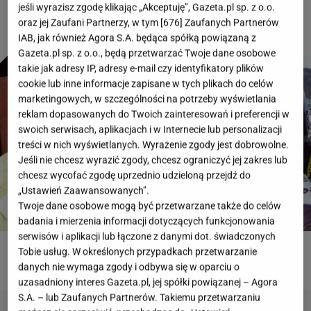
jeśli wyrazisz zgodę klikając „Akceptuję”, Gazeta.pl sp. z o.o.
oraz jej Zaufani Partnerzy, w tym [
676
] Zaufanych Partnerów
IAB, jak również Agora S.A. będąca spółką powiązaną z
Gazeta.pl sp. z o.o., będą przetwarzać Twoje dane osobowe
takie jak adresy IP, adresy e-mail czy identyfikatory plików
cookie lub inne informacje zapisane w tych plikach do celów
marketingowych, w szczególności na potrzeby wyświetlania
reklam dopasowanych do Twoich zainteresowań i preferencji w
swoich serwisach, aplikacjach i w Internecie lub personalizacji
treści w nich wyświetlanych. Wyrażenie zgody jest dobrowolne.
Jeśli nie chcesz wyrazić zgody, chcesz ograniczyć jej zakres lub
chcesz wycofać zgodę uprzednio udzieloną przejdź do
„Ustawień Zaawansowanych”.
Twoje dane osobowe mogą być przetwarzane także do celów
badania i mierzenia informacji dotyczących funkcjonowania
serwisów i aplikacji lub łączone z danymi dot. świadczonych
Tobie usług. W określonych przypadkach przetwarzanie
ROZWIĄŻ QUIZ
danych nie wymaga zgody i odbywa się w oparciu o
uzasadniony interes Gazeta.pl, jej spółki powiązanej – Agora
S.A. – lub Zaufanych Partnerów. Takiemu przetwarzaniu