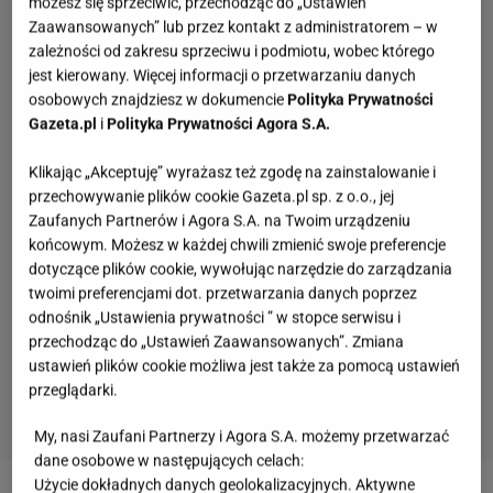
możesz się sprzeciwić, przechodząc do „Ustawień
Zaawansowanych” lub przez kontakt z administratorem – w
zależności od zakresu sprzeciwu i podmiotu, wobec którego
jest kierowany. Więcej informacji o przetwarzaniu danych
osobowych znajdziesz w dokumencie
Polityka Prywatności
Gazeta.pl
i
Polityka Prywatności Agora S.A.
Klikając „Akceptuję” wyrażasz też zgodę na zainstalowanie i
przechowywanie plików cookie Gazeta.pl sp. z o.o., jej
Zaufanych Partnerów i Agora S.A. na Twoim urządzeniu
końcowym. Możesz w każdej chwili zmienić swoje preferencje
dotyczące plików cookie, wywołując narzędzie do zarządzania
twoimi preferencjami dot. przetwarzania danych poprzez
odnośnik „Ustawienia prywatności ” w stopce serwisu i
przechodząc do „Ustawień Zaawansowanych”. Zmiana
ustawień plików cookie możliwa jest także za pomocą ustawień
przeglądarki.
My, nasi Zaufani Partnerzy i Agora S.A. możemy przetwarzać
dane osobowe w następujących celach:
Quiz - o tych zawodach nawet nie słyszałeś.
Użycie dokładnych danych geolokalizacyjnych. Aktywne
Wiesz, kim był retman?