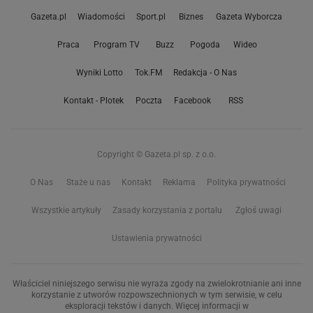
Gazeta.pl
Wiadomości
Sport.pl
Biznes
Gazeta Wyborcza
Praca
Program TV
Buzz
Pogoda
Wideo
Wyniki Lotto
Tok.FM
Redakcja - O Nas
Kontakt - Plotek
Poczta
Facebook
RSS
Copyright © Gazeta.pl sp. z o.o.
O Nas
Staże u nas
Kontakt
Reklama
Polityka prywatności
Wszystkie artykuły
Zasady korzystania z portalu
Zgłoś uwagi
Ustawienia prywatności
Właściciel niniejszego serwisu nie wyraża zgody na zwielokrotnianie ani inne
korzystanie z utworów rozpowszechnionych w tym serwisie, w celu
eksploracji tekstów i danych. Więcej informacji w