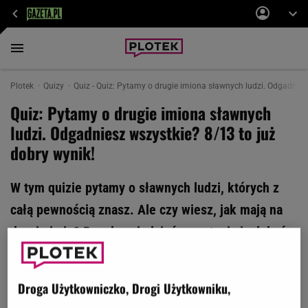
Plotek
Quizy
Quiz - Quiz: Pytamy o drugie imiona sławnych ludzi. Odgadniesz
Quiz: Pytamy o drugie imiona sławnych
ludzi. Odgadniesz wszystkie? 8/13 to już
dobry wynik!
W tym quizie pytamy o sławnych ludzi, których z
całą pewnością znasz. Ale czy wiesz, jak mają na
drugie imię? By odpowiedzieć na pytania i zdobyć
punkty, musisz zaufać swojej intuicji. Za niezły
wynik uznajemy punktację 8/13. Zdobędziesz
Droga Użytkowniczko, Drogi Użytkowniku,
lepszą?