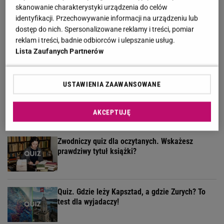
skanowanie charakterystyki urządzenia do celów
identyfikacji. Przechowywanie informacji na urządzeniu lub
dostęp do nich. Spersonalizowane reklamy i treści, pomiar
Quiz tylko dla orłów? 90% z was nie zgarnie
reklam i treści, badnie odbiorców i ulepszanie usług.
maksa w Szybkiej Piątce
Lista Zaufanych Partnerów
USTAWIENIA ZAAWANSOWANE
Rozwiąż quiz geograficzny i dopasuj miasto do
państwa. Zdobędziesz 9/13?
AKCEPTUJĘ
Zwodniczy quiz dla oczytanych. Wskażesz
prawdziwy tytuł książki?
Quiz. Gdzie leży Kapsztad, a gdzie Zurych? To
test dla wyjadaczy!