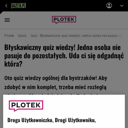
Plotek
Quizy
Quiz - Błyskawiczny quiz wiedzy! Jedna osoba nie pasuje do po
Błyskawiczny quiz wiedzy! Jedna osoba nie
pasuje do pozostałych. Uda ci się odgadnąć
która?
Oto quiz wiedzy ogólnej dla bystrzaków! Aby
zdobyć w nim komplet, trzeba mieć rozległą
wiedzę o różnych dziedzinach. Zadanie jest proste:
my podajemy trzy nazwiska, a ty wskazujesz, która
z tych osób nie pasuje do pozostałych. Dasz sobie
Droga Użytkowniczko, Drogi Użytkowniku,
radę?