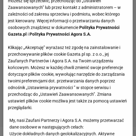
możesz się sprzeciwić, przechodząc do „Ustawień
Zaawansowanych” lub przez kontakt z administratorem – w
zależności od zakresu sprzeciwu i podmiotu, wobec którego
jest kierowany. Więcej informacji o przetwarzaniu danych
osobowych znajdziesz w dokumencie
Polityka Prywatności
Gazeta.pl
i
Polityka Prywatności Agora S.A.
Klikając „Akceptuję” wyrażasz też zgodę na zainstalowanie i
przechowywanie plików cookie Gazeta.pl sp. z o.o., jej
Zaufanych Partnerów i Agora S.A. na Twoim urządzeniu
końcowym. Możesz w każdej chwili zmienić swoje preferencje
dotyczące plików cookie, wywołując narzędzie do zarządzania
twoimi preferencjami dot. przetwarzania danych poprzez
odnośnik „Ustawienia prywatności ” w stopce serwisu i
przechodząc do „Ustawień Zaawansowanych”. Zmiana
ustawień plików cookie możliwa jest także za pomocą ustawień
przeglądarki.
My, nasi Zaufani Partnerzy i Agora S.A. możemy przetwarzać
dane osobowe w następujących celach:
Szybki sprawdzian z języka polskiego.
Użycie dokładnych danych geolokalizacyjnych. Aktywne
Rozpoznasz lekturę po opisie?