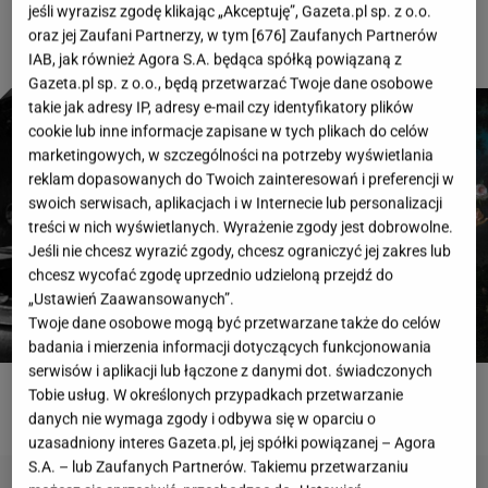
jeśli wyrazisz zgodę klikając „Akceptuję”, Gazeta.pl sp. z o.o.
oraz jej Zaufani Partnerzy, w tym [
676
] Zaufanych Partnerów
IAB, jak również Agora S.A. będąca spółką powiązaną z
Gazeta.pl sp. z o.o., będą przetwarzać Twoje dane osobowe
takie jak adresy IP, adresy e-mail czy identyfikatory plików
cookie lub inne informacje zapisane w tych plikach do celów
marketingowych, w szczególności na potrzeby wyświetlania
reklam dopasowanych do Twoich zainteresowań i preferencji w
swoich serwisach, aplikacjach i w Internecie lub personalizacji
treści w nich wyświetlanych. Wyrażenie zgody jest dobrowolne.
Jeśli nie chcesz wyrazić zgody, chcesz ograniczyć jej zakres lub
chcesz wycofać zgodę uprzednio udzieloną przejdź do
„Ustawień Zaawansowanych”.
Twoje dane osobowe mogą być przetwarzane także do celów
badania i mierzenia informacji dotyczących funkcjonowania
serwisów i aplikacji lub łączone z danymi dot. świadczonych
Tobie usług. W określonych przypadkach przetwarzanie
ROZWIĄŻ QUIZ
danych nie wymaga zgody i odbywa się w oparciu o
uzasadniony interes Gazeta.pl, jej spółki powiązanej – Agora
S.A. – lub Zaufanych Partnerów. Takiemu przetwarzaniu