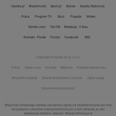
Gazeta.pl
Wiadomości
Sport.pl
Biznes
Gazeta Wyborcza
Praca
Program TV
Buzz
Pogoda
Wideo
Wyniki Lotto
Tok.FM
Redakcja - O Nas
Kontakt - Plotek
Poczta
Facebook
RSS
Copyright © Gazeta.pl sp. z o.o.
O Nas
Staże u nas
Kontakt
Reklama
Polityka prywatności
Wszystkie artykuły
Zasady korzystania z portalu
Zgłoś uwagi
Ustawienia prywatności
Właściciel niniejszego serwisu nie wyraża zgody na zwielokrotnianie ani inne
korzystanie z utworów rozpowszechnionych w tym serwisie, w celu
eksploracji tekstów i danych. Więcej informacji w