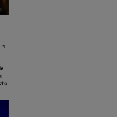
ej.
ie
ra
czba