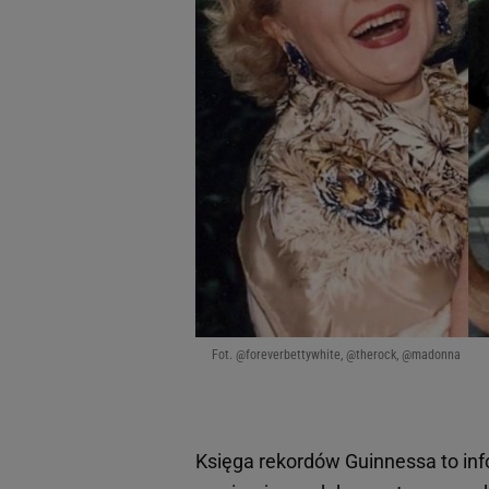
Fot. @foreverbettywhite, @therock, @madonna
Księga rekordów Guinnessa to in