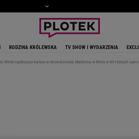
ZIECKO
MOTO
I
RODZINA KRÓLEWSKA
TV SHOW I WYDARZENIA
EXCL
ty White najdłuższa kariera w show-biznesie, Madonna w filmie w 85 różnych suki