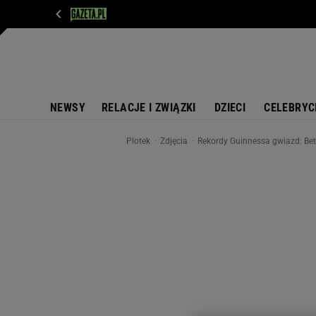
WIADOMOŚCI
NEXT
SPORT
PLOTEK
D
NEWSY
RELACJE I ZWIĄZKI
DZIECI
CELEBRYC
Plotek
Zdjęcia
Rekordy Guinnessa gwiazd: Bet