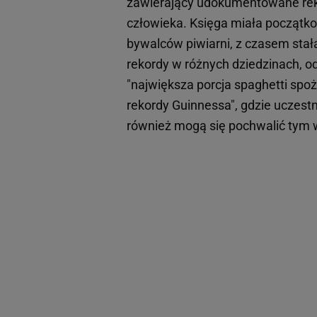
zawierający udokumentowane rekor
człowieka. Księga miała początk
bywalców piwiarni, z czasem stała
rekordy w różnych dziedzinach, o
"największa porcja spaghetti sp
rekordy Guinnessa", gdzie uczestni
również mogą się pochwalić tym 