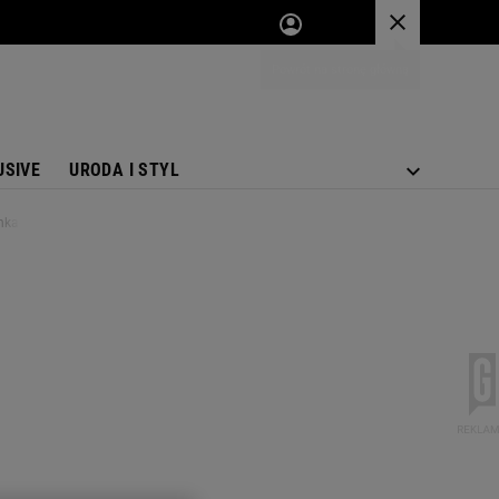
USIVE
URODA I STYL
enkach