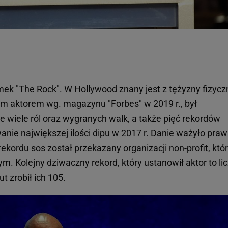
k "The Rock". W Hollywood znany jest z tężyzny fizyczn
cym aktorem wg. magazynu "Forbes" w 2019 r., był
 wiele ról oraz wygranych walk, a także pięć rekordów
ie największej ilości dipu w 2017 r. Danie ważyło praw
ekordu sos został przekazany organizacji non-profit, któ
. Kolejny dziwaczny rekord, który ustanowił aktor to li
t zrobił ich 105.