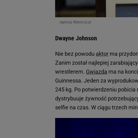
Agencja Wyborcza.pl
Dwayne Johnson
Nie bez powodu
aktor
ma przydome
Zanim został najlepiej zarabiają
wrestlerem.
Gwiazda
ma na koncie
Guinnessa. Jeden za wyprodukowan
245 kg. Po potwierdzeniu pobicia r
dystrybuuje żywność potrzebującym
selfie na czas. W ciągu trzech minu