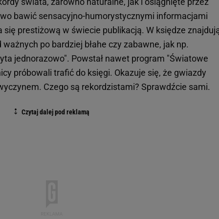
dy świata, zarówno naturalne, jak i osiągnięte przez
owo bawić sensacyjno-humorystycznymi informacjami
 się prestiżową w świecie publikacją. W księdze znajdują
d ważnych po bardziej błahe czy zabawne, jak np.
ożyta jednorazowo". Powstał nawet program "Światowe
cy próbowali trafić do księgi. Okazuje się, że gwiazdy
wyczynem. Czego są rekordzistami? Sprawdźcie sami.