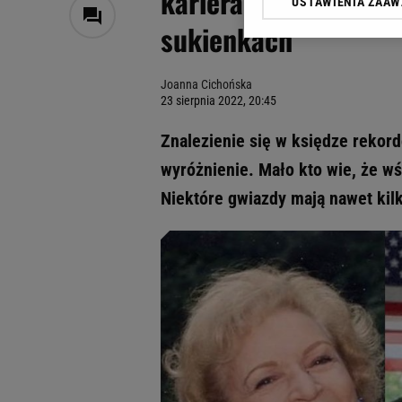
kariera w show-bizne
USTAWIENIA ZAA
Klikając „Akceptuję” wyra
sukienkach
Zaufanych Partnerów i A
dotyczące plików cookie,
odnośnik „Ustawienia pr
Joanna Cichońska
plików cookie możliwa je
23 sierpnia 2022, 20:45
My, nasi Zaufani Partne
Znalezienie się w księdze rekord
Użycie dokładnych danych
Przechowywanie informacji
wyróżnienie. Mało kto wie, że w
badnie odbiorców i uleps
Niektóre gwiazdy mają nawet kil