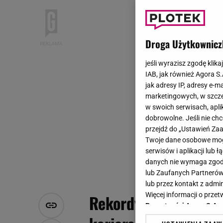
Droga Użytkownicz
jeśli wyrazisz zgodę klika
IAB, jak również Agora S
jak adresy IP, adresy e-m
marketingowych, w szcze
w swoich serwisach, aplik
dobrowolne. Jeśli nie ch
przejdź do „Ustawień Z
Twoje dane osobowe mogą
serwisów i aplikacji lub
danych nie wymaga zgody 
lub Zaufanych Partnerów
lub przez kontakt z admi
Więcej informacji o prz
Rekordy Guinnessa g
Prywatności Agora S.A.