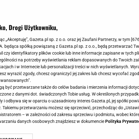
ko, Drogi Użytkowniku,
jąc „Akceptuję”, Gazeta.pl sp. z o.o. oraz jej Zaufani Partnerzy, w tym [
67
.A. będąca spółką powiązaną z Gazeta.pl sp. z o.o., będą przetwarzać T
ail czy identyfikatory plików cookie lub inne informacje zapisane w tych p
gólności na potrzeby wyświetlania reklam dopasowanych do Twoich zain
acjach i w Internecie lub personalizacji treści w nich wyświetlanych. Wyr
cesz wyrazić zgody, chcesz ograniczyć jej zakres lub chcesz wycofać zgo
aawansowanych”.
 być przetwarzane także do celów badania i mierzenia informacji dot
 łączone z danymi dot. świadczonych Tobie usług. W określonych przypad
i odbywa się w oparciu o uzasadniony interes Gazeta.pl, jej spółki powi
. Takiemu przetwarzaniu możesz się sprzeciwić, przechodząc do „Ust
nistratorem – w zależności od zakresu sprzeciwu i podmiotu, wobec które
etwarzaniu danych osobowych znajdziesz w dokumencie
Polityka Prywatn
wiazd: Betty White najdłuższa