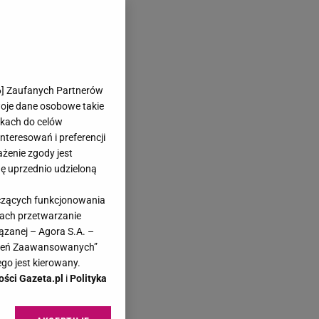
6
] Zaufanych Partnerów
woje dane osobowe takie
likach do celów
teresowań i preferencji
ażenie zgody jest
dę uprzednio udzieloną
yczących funkcjonowania
kach przetwarzanie
ązanej – Agora S.A. –
awień Zaawansowanych”
go jest kierowany.
ości Gazeta.pl
i
Polityka