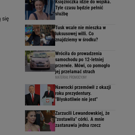
Księżniczka idzie do wojska.
Tyle czasu będzie pełnić
służbę
 się
Tusk wcale nie mieszka w
luksusowej willi. Co
znajdziemy w środku?
Wróciła do prowadzenia
samochodu po 12-letniej
przerwie. Mówi, co pomogło
jej przełamać strach
MATERIAŁ PROMOCYJNY
Nawrocki przemówił z okazji
roku prezydentury.
"Błyskotliwie nie jest"
Zarzucili Lewandowskiej, że
"zostawiła" córki. A mnie
zastanawia jedna rzecz