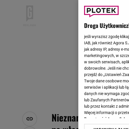
Droga Użytkownicz
jeśli wyrazisz zgodę klika
IAB, jak również Agora S
jak adresy IP, adresy e-m
marketingowych, w szcze
w swoich serwisach, aplik
dobrowolne. Jeśli nie ch
przejdź do „Ustawień Z
Twoje dane osobowe mogą
serwisów i aplikacji lub
danych nie wymaga zgody 
lub Zaufanych Partnerów
lub przez kontakt z admi
Więcej informacji o prz
Nieznane dzieci gwia
Prywatności Agora S.A.