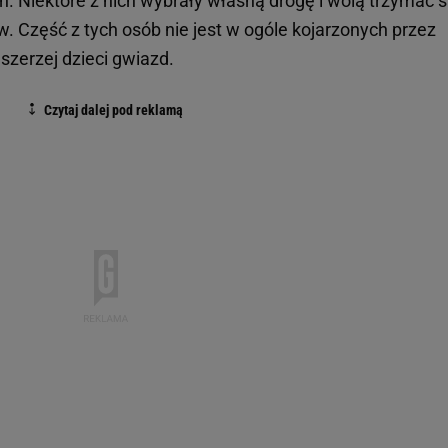
. Niektóre z nich wybrały własną drogę i wolą trzymać s
w. Część z tych osób nie jest w ogóle kojarzonych przez
szerzej dzieci gwiazd.