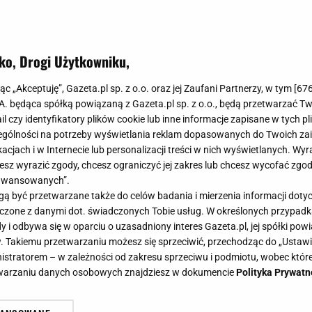
ko, Drogi Użytkowniku,
jąc „Akceptuję”, Gazeta.pl sp. z o.o. oraz jej Zaufani Partnerzy, w tym [
67
.A. będąca spółką powiązaną z Gazeta.pl sp. z o.o., będą przetwarzać T
ail czy identyfikatory plików cookie lub inne informacje zapisane w tych p
gólności na potrzeby wyświetlania reklam dopasowanych do Twoich zain
acjach i w Internecie lub personalizacji treści w nich wyświetlanych. Wyr
cesz wyrazić zgody, chcesz ograniczyć jej zakres lub chcesz wycofać zgo
aawansowanych”.
 być przetwarzane także do celów badania i mierzenia informacji dot
 łączone z danymi dot. świadczonych Tobie usług. W określonych przypad
i odbywa się w oparciu o uzasadniony interes Gazeta.pl, jej spółki powi
. Takiemu przetwarzaniu możesz się sprzeciwić, przechodząc do „Ust
nistratorem – w zależności od zakresu sprzeciwu i podmiotu, wobec które
etwarzaniu danych osobowych znajdziesz w dokumencie
Polityka Prywatn
zd. Piękna córka Jude'a Lawa stawi