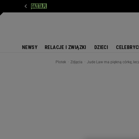
WIADOMOŚCI
NEXT
SPORT
PLOTEK
D
NEWSY
RELACJE I ZWIĄZKI
DZIECI
CELEBRYC
Plotek
Zdjęcia
Jude Law ma piękną córkę, lecz