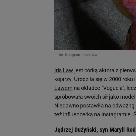
fot. instagram.com/irisaw
Iris Law
jest córką aktora z pierw
kojarzy. Urodziła się w 2000 roku
Lawem
na okładce "Vogue'a", lecz
spróbowała swoich sił jako modelk
Niedawno postawiła na odważną
też influencerką na Instagramie. Ś
Jędrzej Dużyński, syn Maryli Ro