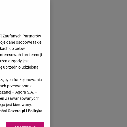
6
] Zaufanych Partnerów
woje dane osobowe takie
likach do celów
teresowań i preferencji
ażenie zgody jest
dę uprzednio udzieloną
yczących funkcjonowania
kach przetwarzanie
ązanej – Agora S.A. –
awień Zaawansowanych”
go jest kierowany.
ości Gazeta.pl
i
Polityka
a