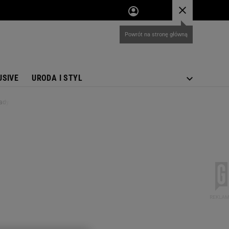
USIVE
URODA I STYL
lady rodziców