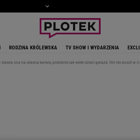
ZIECKO
MOTO
I
RODZINA KRÓLEWSKA
TV SHOW I WYDARZENIA
EXCL
 stawia ona na własną karierę, podobnie jak wiele dzieci gwiazd. Oni nie poszli w ś