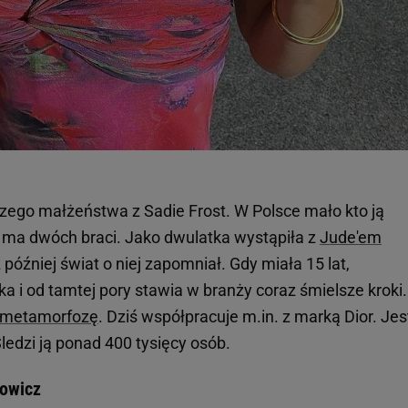
szego małżeństwa z Sadie Frost. W Polsce mało kto ją
 i ma dwóch braci. Jako dwulatka wystąpiła z
Jude'em
 później świat o niej zapomniał. Gdy miała 15 lat,
a i od tamtej pory stawia w branży coraz śmielsze kroki.
 metamorfozę
. Dziś współpracuje m.in. z marką Dior. Jes
ledzi ją ponad 400 tysięcy osób.
dowicz