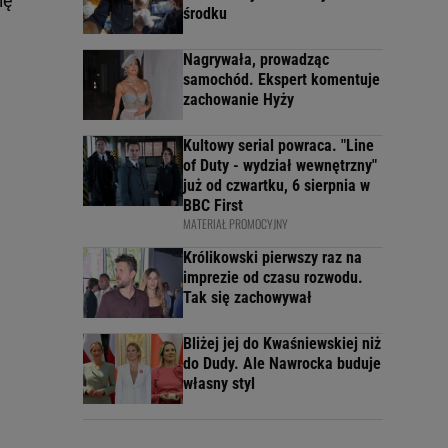
ię
środku
Nagrywała, prowadząc
samochód. Ekspert komentuje
zachowanie Hyży
Kultowy serial powraca. "Line
of Duty - wydział wewnętrzny"
już od czwartku, 6 sierpnia w
BBC First
MATERIAŁ PROMOCYJNY
Królikowski pierwszy raz na
imprezie od czasu rozwodu.
Tak się zachowywał
Bliżej jej do Kwaśniewskiej niż
do Dudy. Ale Nawrocka buduje
własny styl