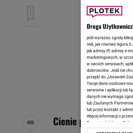
Droga Użytkownicz
jeśli wyrazisz zgodę klika
IAB, jak również Agora S
jak adresy IP, adresy e-m
marketingowych, w szcze
w swoich serwisach, aplik
dobrowolne. Jeśli nie ch
przejdź do „Ustawień Z
Twoje dane osobowe mogą
serwisów i aplikacji lub
danych nie wymaga zgody 
lub Zaufanych Partnerów
lub przez kontakt z admi
Więcej informacji o prz
Cienie pod oczami - 
Prywatności Agora S.A.