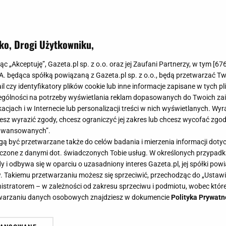
ko, Drogi Użytkowniku,
jąc „Akceptuję”, Gazeta.pl sp. z o.o. oraz jej Zaufani Partnerzy, w tym [
67
.A. będąca spółką powiązaną z Gazeta.pl sp. z o.o., będą przetwarzać T
ail czy identyfikatory plików cookie lub inne informacje zapisane w tych p
gólności na potrzeby wyświetlania reklam dopasowanych do Twoich zain
acjach i w Internecie lub personalizacji treści w nich wyświetlanych. Wyr
cesz wyrazić zgody, chcesz ograniczyć jej zakres lub chcesz wycofać zgo
aawansowanych”.
 być przetwarzane także do celów badania i mierzenia informacji dot
 łączone z danymi dot. świadczonych Tobie usług. W określonych przypad
i odbywa się w oparciu o uzasadniony interes Gazeta.pl, jej spółki powi
. Takiemu przetwarzaniu możesz się sprzeciwić, przechodząc do „Ust
nistratorem – w zależności od zakresu sprzeciwu i podmiotu, wobec które
etwarzaniu danych osobowych znajdziesz w dokumencie
Polityka Prywatn
jak z nimi walczyć?