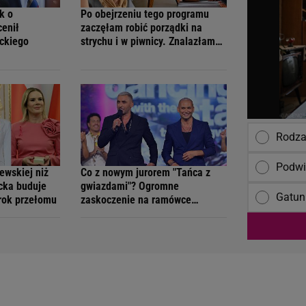
k o
Po obejrzeniu tego programu
cenił
zaczęłam robić porządki na
ockiego
strychu i w piwnicy. Znalazłam
skarby warte konkretne
pieniądze
Rodza
Podwi
iewskiej niż
Co z nowym jurorem "Tańca z
cka buduje
gwiazdami"? Ogromne
Gatun
 rok przełomu
zaskoczenie na ramówce
Polsatu