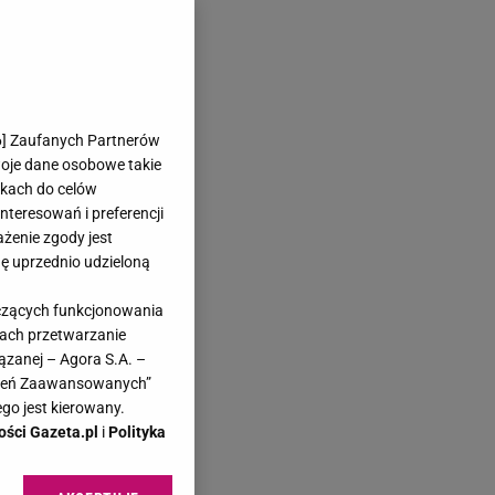
6
] Zaufanych Partnerów
woje dane osobowe takie
likach do celów
teresowań i preferencji
ażenie zgody jest
dę uprzednio udzieloną
yczących funkcjonowania
kach przetwarzanie
ązanej – Agora S.A. –
awień Zaawansowanych”
go jest kierowany.
ości Gazeta.pl
i
Polityka