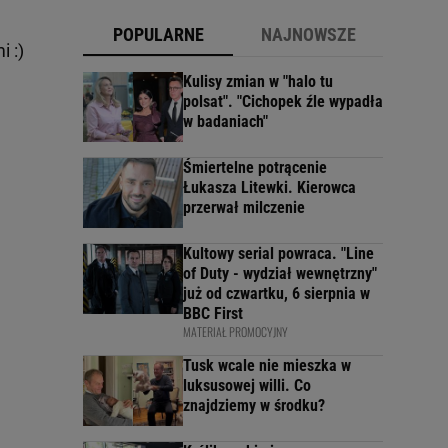
POPULARNE
NAJNOWSZE
 :)
Kulisy zmian w "halo tu
polsat". "Cichopek źle wypadła
w badaniach"
Śmiertelne potrącenie
Łukasza Litewki. Kierowca
przerwał milczenie
Kultowy serial powraca. "Line
of Duty - wydział wewnętrzny"
już od czwartku, 6 sierpnia w
BBC First
MATERIAŁ PROMOCYJNY
Tusk wcale nie mieszka w
luksusowej willi. Co
znajdziemy w środku?