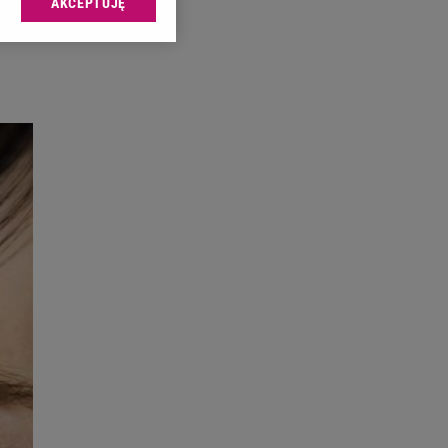
AKCEPTUJĘ
l sp. z o.o., jej
ić swoje preferencje
arzania danych poprzez
ych”. Zmiana ustawień
ach:
 celów identyfikacji.
omiar reklam i treści,