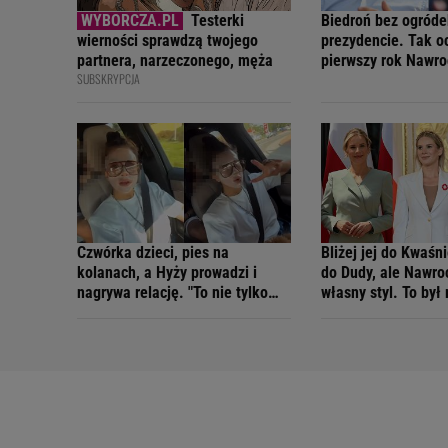
Testerki
Biedroń bez ogróde
wierności sprawdzą twojego
prezydencie. Tak o
partnera, narzeczonego, męża
pierwszy rok Nawr
SUBSKRYPCJA
Czwórka dzieci, pies na
Bliżej jej do Kwaśn
kolanach, a Hyży prowadzi i
do Dudy, ale Nawro
nagrywa relację. "To nie tylko
własny styl. To był
kwestia łamania przepisów"