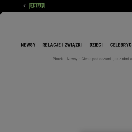
WIADOMOŚCI
NEXT
SPORT
PLOTEK
D
NEWSY
RELACJE I ZWIĄZKI
DZIECI
CELEBRYC
Plotek
Newsy
Cienie pod oczami - jak z nimi 