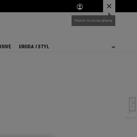
USIVE
URODA I STYL