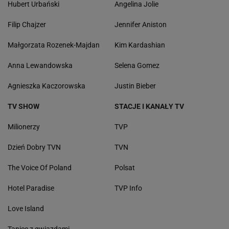
Hubert Urbański
Angelina Jolie
Filip Chajzer
Jennifer Aniston
Małgorzata Rozenek-Majdan
Kim Kardashian
Anna Lewandowska
Selena Gomez
Agnieszka Kaczorowska
Justin Bieber
TV SHOW
STACJE I KANAŁY TV
Milionerzy
TVP
Dzień Dobry TVN
TVN
The Voice Of Poland
Polsat
Hotel Paradise
TVP Info
Love Island