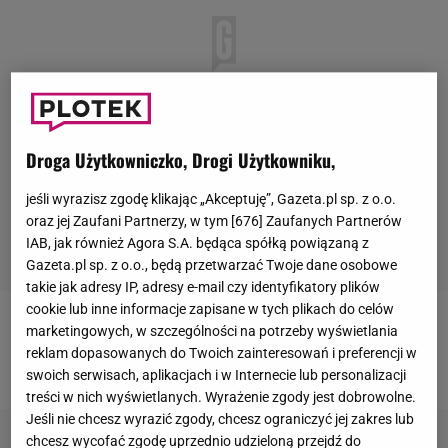
Droga Użytkowniczko, Drogi Użytkowniku,
jeśli wyrazisz zgodę klikając „Akceptuję”, Gazeta.pl sp. z o.o.
oraz jej Zaufani Partnerzy, w tym [
676
] Zaufanych Partnerów
IAB, jak również Agora S.A. będąca spółką powiązaną z
Gazeta.pl sp. z o.o., będą przetwarzać Twoje dane osobowe
takie jak adresy IP, adresy e-mail czy identyfikatory plików
cookie lub inne informacje zapisane w tych plikach do celów
marketingowych, w szczególności na potrzeby wyświetlania
To oczywiście
Stachursky
na planie swojego
reklam dopasowanych do Twoich zainteresowań i preferencji w
nowego klipu. Fajnie wygląda?
swoich serwisach, aplikacjach i w Internecie lub personalizacji
treści w nich wyświetlanych. Wyrażenie zgody jest dobrowolne.
Jeśli nie chcesz wyrazić zgody, chcesz ograniczyć jej zakres lub
chcesz wycofać zgodę uprzednio udzieloną przejdź do