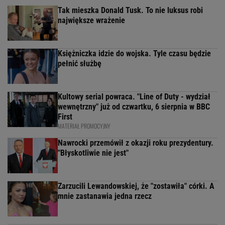
Tak mieszka Donald Tusk. To nie luksus robi
największe wrażenie
Księżniczka idzie do wojska. Tyle czasu będzie
pełnić służbę
Kultowy serial powraca. "Line of Duty - wydział
wewnętrzny" już od czwartku, 6 sierpnia w BBC
First
MATERIAŁ PROMOCYJNY
Nawrocki przemówił z okazji roku prezydentury.
"Błyskotliwie nie jest"
Zarzucili Lewandowskiej, że "zostawiła" córki. A
mnie zastanawia jedna rzecz