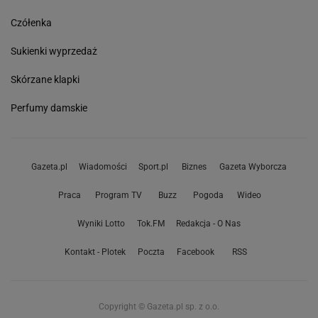
Czółenka
Sukienki wyprzedaż
Skórzane klapki
Perfumy damskie
Gazeta.pl
Wiadomości
Sport.pl
Biznes
Gazeta Wyborcza
Praca
Program TV
Buzz
Pogoda
Wideo
Wyniki Lotto
Tok.FM
Redakcja - O Nas
Kontakt - Plotek
Poczta
Facebook
RSS
Copyright © Gazeta.pl sp. z o.o.