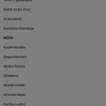
Taniec z gwiazdami
Rolnik Szuka Żony
M jak miłość
Kuchenne Rewolucje
MODA
Klapki damskie
Eleganckie buty
Modne fryzury
Sneakersy
Monde torebki
Ażurowe klapki
Kurtka z wełny