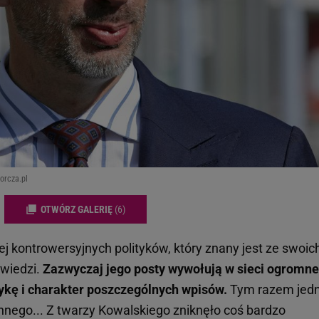
orcza.pl
OTWÓRZ GALERIĘ
(6)
ej kontrowersyjnych polityków, który znany jest ze swoic
wiedzi.
Zazwyczaj jego posty wywołują w sieci ogromne
ykę i charakter poszczególnych wpisów.
Tym razem jed
innego... Z twarzy Kowalskiego zniknęło coś bardzo