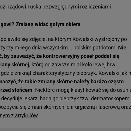
ozi rządowi Tuska bezwzględnymi rozliczeniami
iegowi? Zmianę widać gołym okiem
 pojawiło się zdjęcie, na którym Kowalski wystrojony po
życzy miłego dnia wszystkim... polskim patriotom.
Nie
ać, by zauważyć, że kontrowersyjny poseł poddał się
iany skórnej
, którą od zawsze miał koło lewej brwi.
, gdzie zniknął charakterystyczny pieprzyk. Kowalski jak 
naczyć, że takie zmiany skórne należy bardzo często
 przed słońcem
. Niektóre mogą klasyfikować się do usuni
 decyduje lekarz, badając pieprzyk tzw. dermatoskopem.
ozbycia się zmian skórnych: chirurgiczną i laserową ora
nym z artykułów
.