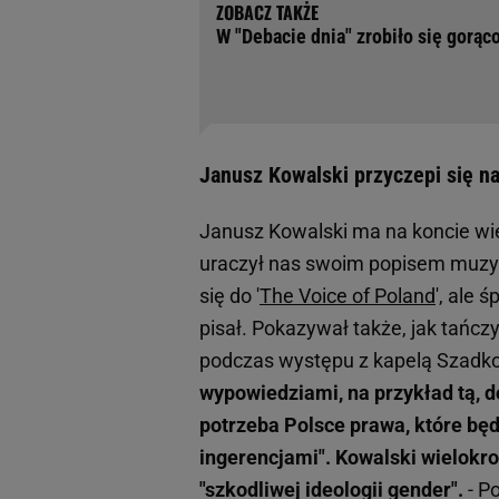
W "Debacie dnia" zrobiło się gorąco
Janusz Kowalski przyczepi się n
Janusz Kowalski ma na koncie wi
uraczył nas swoim popisem muzy
się do '
The Voice of Poland
', ale 
pisał. Pokazywał także, jak tańcz
podczas występu z kapelą Szadk
wypowiedziami, na przykład tą, 
potrzeba Polsce prawa, które będ
ingerencjami". Kowalski wielokr
"szkodliwej ideologii gender".
- P