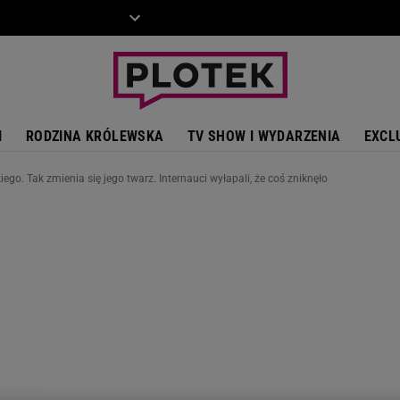
ZIECKO
MOTO
I
RODZINA KRÓLEWSKA
TV SHOW I WYDARZENIA
EXCL
o. Tak zmienia się jego twarz. Internauci wyłapali, że coś zniknęło