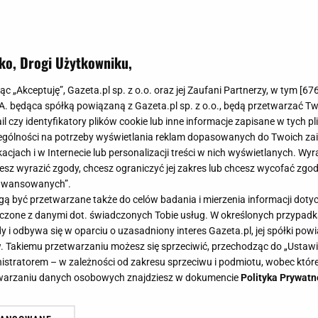
ko, Drogi Użytkowniku,
jąc „Akceptuję”, Gazeta.pl sp. z o.o. oraz jej Zaufani Partnerzy, w tym [
67
.A. będąca spółką powiązaną z Gazeta.pl sp. z o.o., będą przetwarzać T
ail czy identyfikatory plików cookie lub inne informacje zapisane w tych p
gólności na potrzeby wyświetlania reklam dopasowanych do Twoich zain
acjach i w Internecie lub personalizacji treści w nich wyświetlanych. Wyr
cesz wyrazić zgody, chcesz ograniczyć jej zakres lub chcesz wycofać zgo
aawansowanych”.
 być przetwarzane także do celów badania i mierzenia informacji dot
 łączone z danymi dot. świadczonych Tobie usług. W określonych przypad
i odbywa się w oparciu o uzasadniony interes Gazeta.pl, jej spółki powi
. Takiemu przetwarzaniu możesz się sprzeciwić, przechodząc do „Ust
nistratorem – w zależności od zakresu sprzeciwu i podmiotu, wobec które
etwarzaniu danych osobowych znajdziesz w dokumencie
Polityka Prywatn
 Kowalskiego. Tak zmienia się jeg