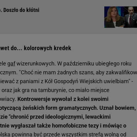
. Doszło do kłótni
awet do... kolorowych kredek
ele
gaf
wizerunkowych. W październiku ubiegłego roku
cznym. "Choć nie mam żadnych szans, aby zakwalifiko
śpiewać z paniami z Kół Gospodyń Wiejskich uwielbiam" -
y oraz jak gra na tamburynie, co miało miejsce
owiacy.
Kontrowersje wywołał z kolei swoimi
dotyczącą żeńskich form gramatycznych. Uznał bowiem,
zie "chronić przed ideologicznymi, lewackimi
otnie wygłaszał także homofobiczne tezy i mówiąc o
olska powinna być przede wszystkim strefą wolną od