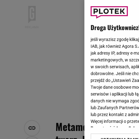
Droga Użytkownicz
jeśli wyrazisz zgodę klika
IAB, jak również Agora S
jak adresy IP, adresy e-m
marketingowych, w szcze
w swoich serwisach, aplik
dobrowolne. Jeśli nie ch
przejdź do „Ustawień Z
Twoje dane osobowe mogą
serwisów i aplikacji lub
danych nie wymaga zgody 
lub Zaufanych Partnerów
lub przez kontakt z admi
Więcej informacji o prz
Metamorfoza Janusza
Prywatności Agora S.A.