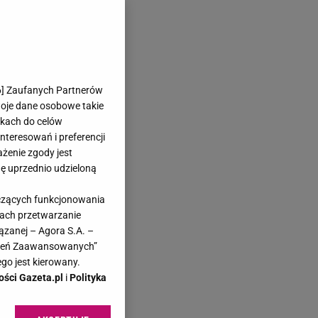
6
] Zaufanych Partnerów
woje dane osobowe takie
likach do celów
teresowań i preferencji
ażenie zgody jest
dę uprzednio udzieloną
yczących funkcjonowania
kach przetwarzanie
ązanej – Agora S.A. –
awień Zaawansowanych”
go jest kierowany.
ości Gazeta.pl
i
Polityka
o