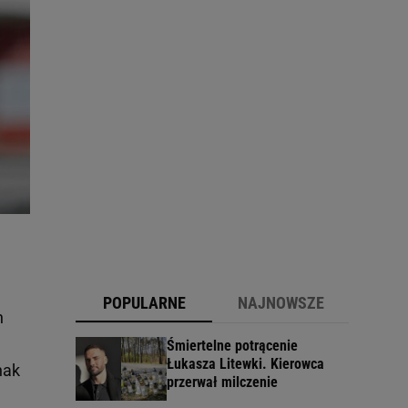
POPULARNE
NAJNOWSZE
h
Śmiertelne potrącenie
Łukasza Litewki. Kierowca
nak
przerwał milczenie