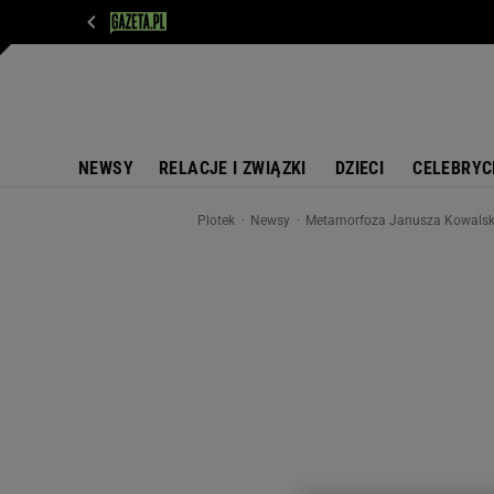
WIADOMOŚCI
NEXT
SPORT
PLOTEK
D
NEWSY
RELACJE I ZWIĄZKI
DZIECI
CELEBRYC
Plotek
Newsy
Metamorfoza Janusza Kowalskieg