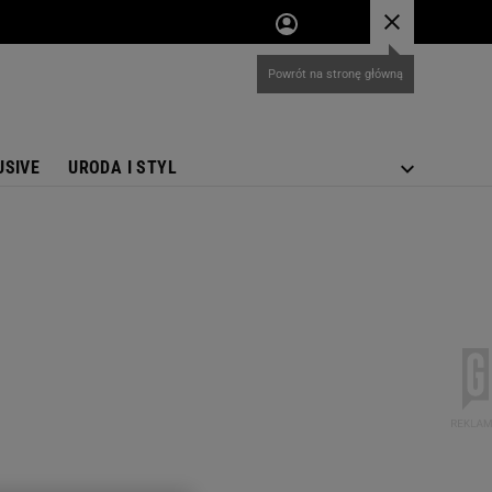
USIVE
URODA I STYL