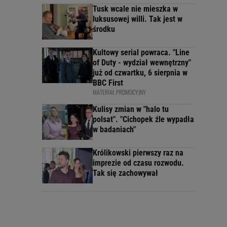
Tusk wcale nie mieszka w
luksusowej willi. Tak jest w
środku
Kultowy serial powraca. "Line
of Duty - wydział wewnętrzny"
już od czwartku, 6 sierpnia w
BBC First
MATERIAŁ PROMOCYJNY
Kulisy zmian w "halo tu
polsat". "Cichopek źle wypadła
w badaniach"
Królikowski pierwszy raz na
imprezie od czasu rozwodu.
Tak się zachowywał