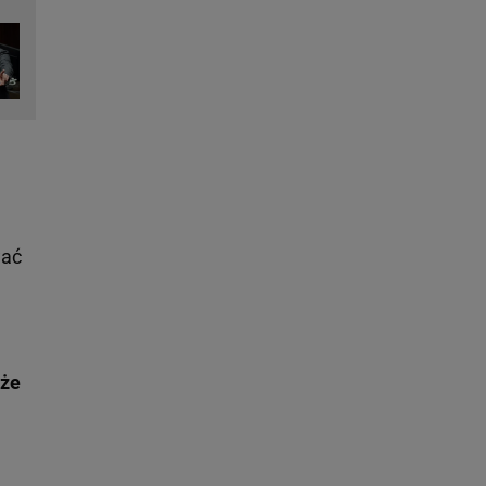
wać
 że