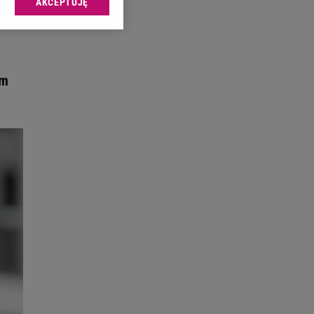
AKCEPTUJĘ
l sp. z o.o., jej
ić swoje preferencje
arzania danych poprzez
ych”. Zmiana ustawień
ym
ach:
 celów identyfikacji.
omiar reklam i treści,