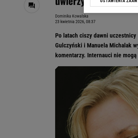
uwierzycie, jak dziś
USTAWIENIA ZAA
Klikając „Akceptuję” wyra
Zaufanych Partnerów i A
Dominika Kowalska
dotyczące plików cookie,
23 kwietnia 2026, 08:37
odnośnik „Ustawienia pr
plików cookie możliwa je
Po latach ciszy dawni uczestnicy 
My, nasi Zaufani Partne
Gulczyński i Manuela Michalak w
Użycie dokładnych danych
komentarzy. Internauci nie mogą
Przechowywanie informacji
badnie odbiorców i uleps