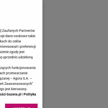
6
] Zaufanych Partnerów
woje dane osobowe takie
likach do celów
teresowań i preferencji
ażenie zgody jest
dę uprzednio udzieloną
yczących funkcjonowania
kach przetwarzanie
ązanej – Agora S.A. –
awień Zaawansowanych”
go jest kierowany.
ości Gazeta.pl
i
Polityka