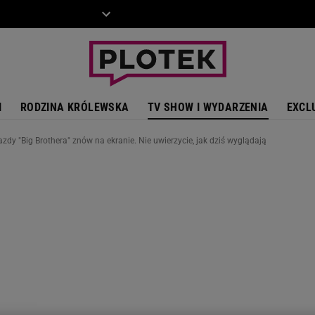
ZIECKO
MOTO
I
RODZINA KRÓLEWSKA
TV SHOW I WYDARZENIA
EXCL
dy "Big Brothera" znów na ekranie. Nie uwierzycie, jak dziś wyglądają