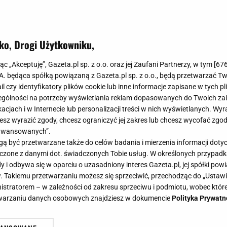
ko, Drogi Użytkowniku,
jąc „Akceptuję”, Gazeta.pl sp. z o.o. oraz jej Zaufani Partnerzy, w tym [
67
.A. będąca spółką powiązaną z Gazeta.pl sp. z o.o., będą przetwarzać T
ail czy identyfikatory plików cookie lub inne informacje zapisane w tych p
gólności na potrzeby wyświetlania reklam dopasowanych do Twoich zain
acjach i w Internecie lub personalizacji treści w nich wyświetlanych. Wyr
cesz wyrazić zgody, chcesz ograniczyć jej zakres lub chcesz wycofać zgo
aawansowanych”.
 być przetwarzane także do celów badania i mierzenia informacji dot
 łączone z danymi dot. świadczonych Tobie usług. W określonych przypad
i odbywa się w oparciu o uzasadniony interes Gazeta.pl, jej spółki powi
. Takiemu przetwarzaniu możesz się sprzeciwić, przechodząc do „Ust
nistratorem – w zależności od zakresu sprzeciwu i podmiotu, wobec które
etwarzaniu danych osobowych znajdziesz w dokumencie
Polityka Prywatn
Brothera" znów na ekranie. Nie