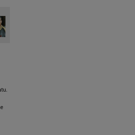
atu.
że