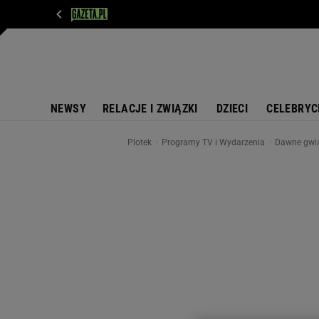
WIADOMOŚCI
NEXT
SPORT
PLOTEK
D
NEWSY
RELACJE I ZWIĄZKI
DZIECI
CELEBRYC
Plotek
Programy TV i Wydarzenia
Dawne gwiaz