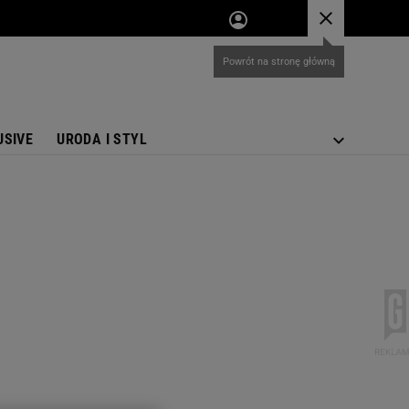
USIVE
URODA I STYL