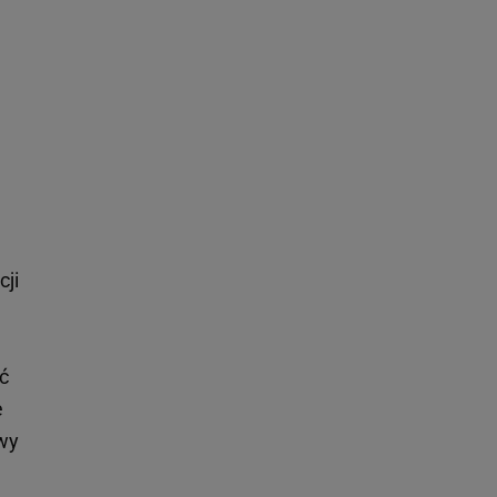
cji
ć
e
 wy