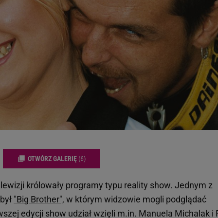
OTWÓRZ GALERIĘ
(6)
elewizji królowały programy typu reality show. Jednym z
 był
"Big Brother",
w którym widzowie mogli podglądać
zej edycji show udział wzięli m.in. Manuela Michalak i P