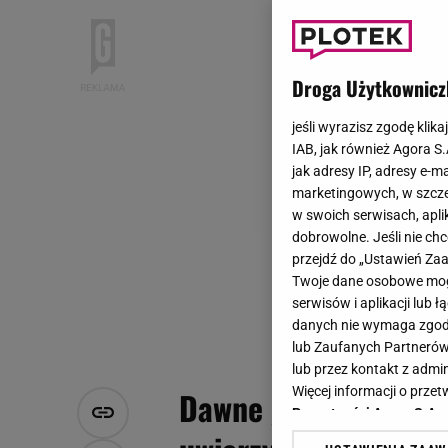
Droga Użytkownicz
jeśli wyrazisz zgodę klika
IAB, jak również Agora S
jak adresy IP, adresy e-m
marketingowych, w szcze
w swoich serwisach, aplik
dobrowolne. Jeśli nie ch
przejdź do „Ustawień Z
Twoje dane osobowe mogą
serwisów i aplikacji lub
danych nie wymaga zgody 
lub Zaufanych Partnerów
lub przez kontakt z admi
Więcej informacji o prz
Dawne gwiazdy "Big 
Prywatności Agora S.A.