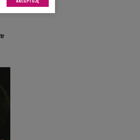
AKCEPTUJĘ
l sp. z o.o., jej
ić swoje preferencje
arzania danych poprzez
ych”. Zmiana ustawień
tr
ach:
 celów identyfikacji.
omiar reklam i treści,