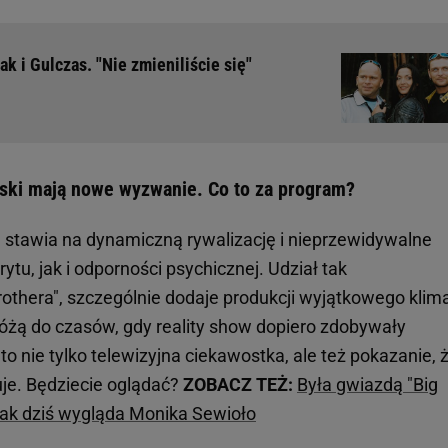
k i Gulczas. "Nie zmieniliście się"
ński mają nowe wyzwanie. Co to za program?
" stawia na dynamiczną rywalizację i nieprzewidywalne
u, jak i odporności psychicznej. Udział tak
rothera", szczególnie dodaje produkcji wyjątkowego klim
óżą do czasów, gdy reality show dopiero zdobywały
to nie tylko telewizyjna ciekawostka, ale też pokazanie, 
uje. Będziecie oglądać?
ZOBACZ TEŻ:
Była gwiazdą "Big
Tak dziś wygląda Monika Sewioło