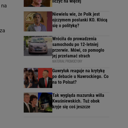
liczyć na więcej
 na
Niewielu wie, że Polk jest
ojczymem posłanki KO. Kłócą
się o politykę?
oza
Wróciła do prowadzenia
samochodu po 12-letniej
przerwie. Mówi, co pomogło
jej przełamać strach
MATERIAŁ PROMOCYJNY
Gawryluk reaguje na krytykę
po debacie u Nawrockiego. Co
na to Polsat?
Tak wygląda mazurska willa
Kwaśniewskich. Tuż obok
kryje się coś jeszcze