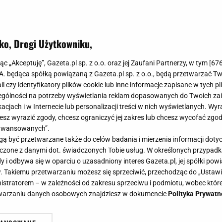
ko, Drogi Użytkowniku,
jąc „Akceptuję”, Gazeta.pl sp. z o.o. oraz jej Zaufani Partnerzy, w tym [
67
.A. będąca spółką powiązaną z Gazeta.pl sp. z o.o., będą przetwarzać T
ail czy identyfikatory plików cookie lub inne informacje zapisane w tych p
gólności na potrzeby wyświetlania reklam dopasowanych do Twoich zain
acjach i w Internecie lub personalizacji treści w nich wyświetlanych. Wyr
cesz wyrazić zgody, chcesz ograniczyć jej zakres lub chcesz wycofać zgo
aawansowanych”.
 być przetwarzane także do celów badania i mierzenia informacji dot
 łączone z danymi dot. świadczonych Tobie usług. W określonych przypad
i odbywa się w oparciu o uzasadniony interes Gazeta.pl, jej spółki powi
. Takiemu przetwarzaniu możesz się sprzeciwić, przechodząc do „Ust
nistratorem – w zależności od zakresu sprzeciwu i podmiotu, wobec które
etwarzaniu danych osobowych znajdziesz w dokumencie
Polityka Prywatn
pędza wakacje w towarzystwie