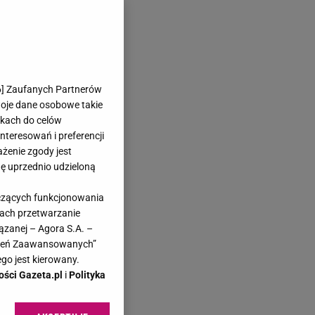
6
] Zaufanych Partnerów
woje dane osobowe takie
likach do celów
teresowań i preferencji
ażenie zgody jest
dę uprzednio udzieloną
yczących funkcjonowania
kach przetwarzanie
ązanej – Agora S.A. –
awień Zaawansowanych”
go jest kierowany.
ości Gazeta.pl
i
Polityka