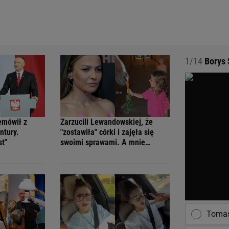
1/14
Borys 
emówił z
Zarzucili Lewandowskiej, że
ntury.
"zostawiła" córki i zajęła się
st"
swoimi sprawami. A mnie
zastanawia jedna rzecz
Tomas