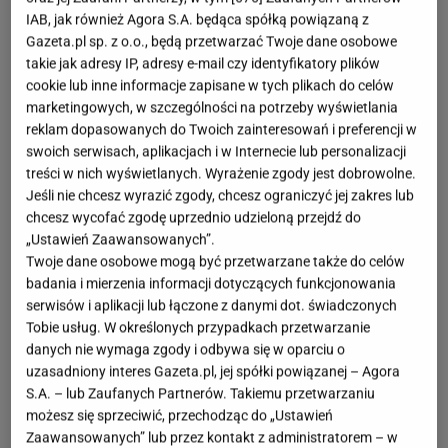
IAB, jak również Agora S.A. będąca spółką powiązaną z
Gazeta.pl sp. z o.o., będą przetwarzać Twoje dane osobowe
takie jak adresy IP, adresy e-mail czy identyfikatory plików
cookie lub inne informacje zapisane w tych plikach do celów
marketingowych, w szczególności na potrzeby wyświetlania
reklam dopasowanych do Twoich zainteresowań i preferencji w
swoich serwisach, aplikacjach i w Internecie lub personalizacji
treści w nich wyświetlanych. Wyrażenie zgody jest dobrowolne.
Jeśli nie chcesz wyrazić zgody, chcesz ograniczyć jej zakres lub
chcesz wycofać zgodę uprzednio udzieloną przejdź do
„Ustawień Zaawansowanych”.
Twoje dane osobowe mogą być przetwarzane także do celów
badania i mierzenia informacji dotyczących funkcjonowania
serwisów i aplikacji lub łączone z danymi dot. świadczonych
Tobie usług. W określonych przypadkach przetwarzanie
danych nie wymaga zgody i odbywa się w oparciu o
uzasadniony interes Gazeta.pl, jej spółki powiązanej – Agora
S.A. – lub Zaufanych Partnerów. Takiemu przetwarzaniu
możesz się sprzeciwić, przechodząc do „Ustawień
Zaawansowanych” lub przez kontakt z administratorem – w