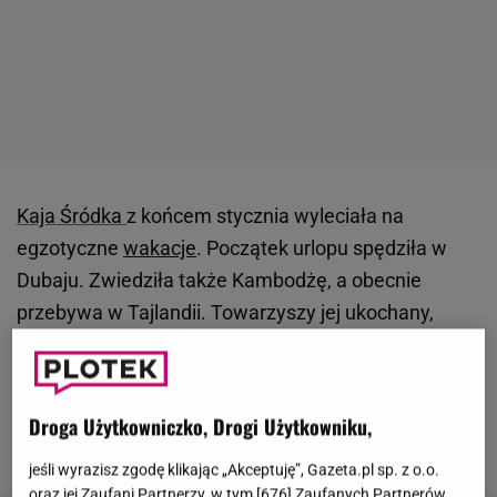
Kaja Śródka
z końcem stycznia wyleciała na
egzotyczne
wakacje
. Początek urlopu spędziła w
Dubaju. Zwiedziła także Kambodżę, a obecnie
przebywa w Tajlandii. Towarzyszy jej ukochany,
Patryk Mikiciuk
. W mediach społecznościowych
zamieściła obszerną fotorelację. Projektantka
pochwaliła się zgrabną figurą, publikując zdjęcie w
Droga Użytkowniczko, Drogi Użytkowniku,
bikini
.
jeśli wyrazisz zgodę klikając „Akceptuję”, Gazeta.pl sp. z o.o.
oraz jej Zaufani Partnerzy, w tym [
676
] Zaufanych Partnerów