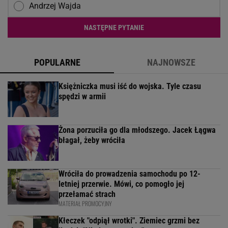
Andrzej Wajda
NASTĘPNE PYTANIE
POPULARNE
NAJNOWSZE
Księżniczka musi iść do wojska. Tyle czasu
spędzi w armii
Żona porzuciła go dla młodszego. Jacek Łągwa
błagał, żeby wróciła
Wróciła do prowadzenia samochodu po 12-
letniej przerwie. Mówi, co pomogło jej
przełamać strach
MATERIAŁ PROMOCYJNY
Kłeczek "odpiął wrotki". Ziemiec grzmi bez