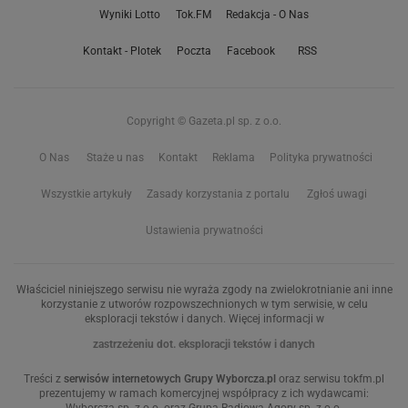
Wyniki Lotto
Tok.FM
Redakcja - O Nas
Kontakt - Plotek
Poczta
Facebook
RSS
Copyright © Gazeta.pl sp. z o.o.
O Nas
Staże u nas
Kontakt
Reklama
Polityka prywatności
Wszystkie artykuły
Zasady korzystania z portalu
Zgłoś uwagi
Ustawienia prywatności
Właściciel niniejszego serwisu nie wyraża zgody na zwielokrotnianie ani inne
korzystanie z utworów rozpowszechnionych w tym serwisie, w celu
eksploracji tekstów i danych. Więcej informacji w
zastrzeżeniu dot. eksploracji tekstów i danych
Treści z
serwisów internetowych Grupy Wyborcza.pl
oraz serwisu tokfm.pl
prezentujemy w ramach komercyjnej współpracy z ich wydawcami: