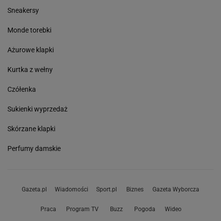
Sneakersy
Monde torebki
Ażurowe klapki
Kurtka z wełny
Czółenka
Sukienki wyprzedaż
Skórzane klapki
Perfumy damskie
Gazeta.pl
Wiadomości
Sport.pl
Biznes
Gazeta Wyborcza
Praca
Program TV
Buzz
Pogoda
Wideo