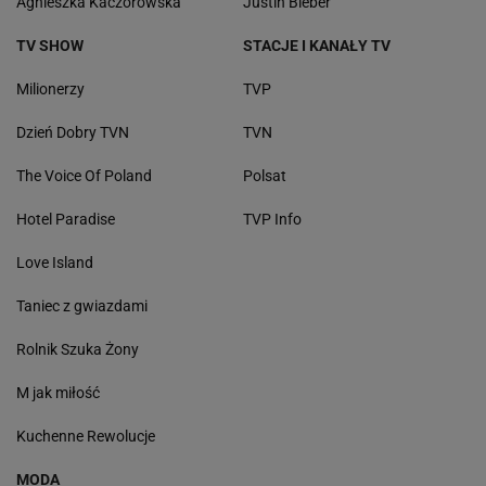
Agnieszka Kaczorowska
Justin Bieber
TV SHOW
STACJE I KANAŁY TV
Milionerzy
TVP
Dzień Dobry TVN
TVN
The Voice Of Poland
Polsat
Hotel Paradise
TVP Info
Love Island
Taniec z gwiazdami
Rolnik Szuka Żony
M jak miłość
Kuchenne Rewolucje
MODA