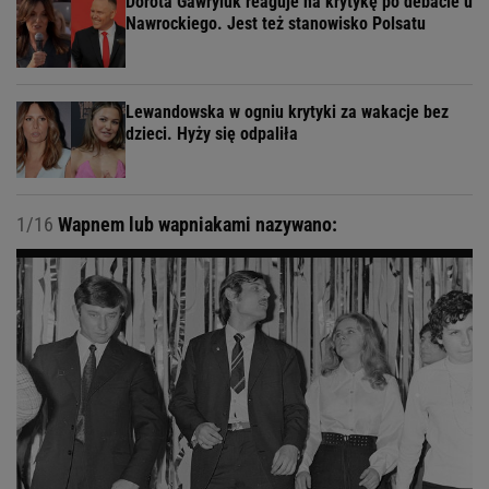
Dorota Gawryluk reaguje na krytykę po debacie u
Nawrockiego. Jest też stanowisko Polsatu
Lewandowska w ogniu krytyki za wakacje bez
dzieci. Hyży się odpaliła
1/16
Wapnem lub wapniakami nazywano: