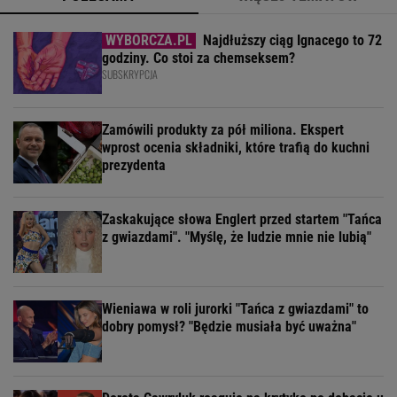
Najdłuższy ciąg Ignacego to 72
godziny. Co stoi za chemseksem?
SUBSKRYPCJA
Zamówili produkty za pół miliona. Ekspert
wprost ocenia składniki, które trafią do kuchni
prezydenta
Zaskakujące słowa Englert przed startem "Tańca
z gwiazdami". "Myślę, że ludzie mnie nie lubią"
Wieniawa w roli jurorki "Tańca z gwiazdami" to
dobry pomysł? "Będzie musiała być uważna"