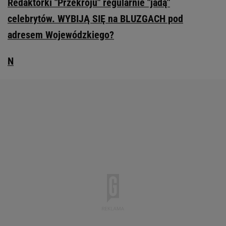
Redaktorki "Przekroju" regularnie "jadą"
celebrytów. WYBIJĄ SIĘ na BLUZGACH pod
adresem Wojewódzkiego?
N