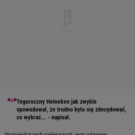
Tegoroczny Heineken jak zwykle
spowodował, że trudno było się zdecydować,
co wybrać... - napisał.
Wymienił
trzech
najlepszych, jego zdaniem,