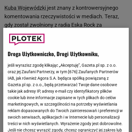
Kuba Wojewódzki
jest znany z kontrowersyjnego
komentowania rzeczywistości w mediach. Teraz,
gdy został zwolniony z radia Eska Rock za
niesmaczne żarty o Ukrainkach
, a jego program nie
jest nadawany, ze względu na przerwę wakacyjną,
jedynym medium (poza Polityką) pozostał mu...
Droga Użytkowniczko, Drogi Użytkowniku,
Facebook.
jeśli wyrazisz zgodę klikając „Akceptuję”, Gazeta.pl sp. z o.o.
oraz jej Zaufani Partnerzy, w tym [
676
] Zaufanych Partnerów
IAB, jak również Agora S.A. będąca spółką powiązaną z
Gazeta.pl sp. z o.o., będą przetwarzać Twoje dane osobowe
takie jak adresy IP, adresy e-mail czy identyfikatory plików
cookie lub inne informacje zapisane w tych plikach do celów
marketingowych, w szczególności na potrzeby wyświetlania
reklam dopasowanych do Twoich zainteresowań i preferencji w
swoich serwisach, aplikacjach i w Internecie lub personalizacji
treści w nich wyświetlanych. Wyrażenie zgody jest dobrowolne.
Jeśli nie chcesz wyrazić zgody, chcesz ograniczyć jej zakres lub