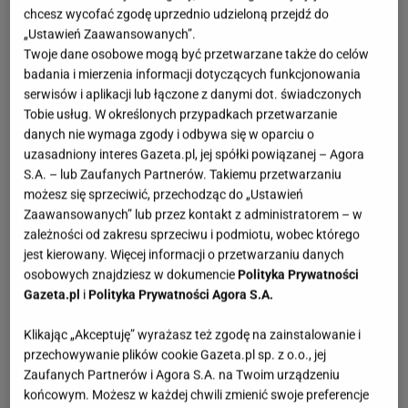
chcesz wycofać zgodę uprzednio udzieloną przejdź do
„Ustawień Zaawansowanych”.
Twoje dane osobowe mogą być przetwarzane także do celów
badania i mierzenia informacji dotyczących funkcjonowania
serwisów i aplikacji lub łączone z danymi dot. świadczonych
Tobie usług. W określonych przypadkach przetwarzanie
danych nie wymaga zgody i odbywa się w oparciu o
uzasadniony interes Gazeta.pl, jej spółki powiązanej – Agora
S.A. – lub Zaufanych Partnerów. Takiemu przetwarzaniu
możesz się sprzeciwić, przechodząc do „Ustawień
Zaawansowanych” lub przez kontakt z administratorem – w
zależności od zakresu sprzeciwu i podmiotu, wobec którego
jest kierowany. Więcej informacji o przetwarzaniu danych
osobowych znajdziesz w dokumencie
Polityka Prywatności
Gazeta.pl
i
Polityka Prywatności Agora S.A.
Klikając „Akceptuję” wyrażasz też zgodę na zainstalowanie i
przechowywanie plików cookie Gazeta.pl sp. z o.o., jej
Zaufanych Partnerów i Agora S.A. na Twoim urządzeniu
końcowym. Możesz w każdej chwili zmienić swoje preferencje