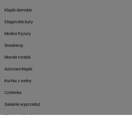
Klapki damskie
Eleganckie buty
Modne fryzury
Sneakersy
Monde torebki
Ażurowe klapki
Kurtka z wełny
Czółenka
Sukienki wyprzedaż
Skórzane klapki
Perfumy damskie