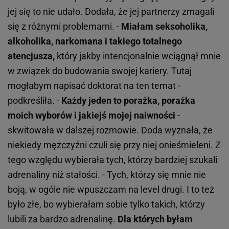
jej się to nie udało. Dodała, że jej partnerzy zmagali
się z różnymi problemami. -
Miałam seksoholika,
alkoholika, narkomana i takiego totalnego
atencjusza,
który jakby intencjonalnie wciągnął mnie
w związek do budowania swojej kariery. Tutaj
mogłabym napisać doktorat na ten temat -
podkreśliła. -
Każdy jeden to porażka, porażka
moich wyborów i jakiejś mojej naiwności
-
skwitowała w dalszej rozmowie. Doda wyznała, że
niekiedy mężczyźni czuli się przy niej onieśmieleni. Z
tego względu wybierała tych, którzy bardziej szukali
adrenaliny niż stałości. - Tych, którzy się mnie nie
boją, w ogóle nie wpuszczam na level drugi. I to też
było złe, bo wybierałam sobie tylko takich, którzy
lubili za bardzo adrenalinę.
Dla których byłam