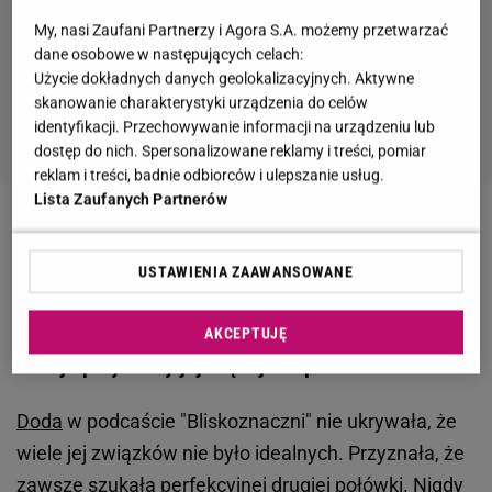
My, nasi Zaufani Partnerzy i Agora S.A. możemy przetwarzać
dane osobowe w następujących celach:
Użycie dokładnych danych geolokalizacyjnych. Aktywne
skanowanie charakterystyki urządzenia do celów
identyfikacji. Przechowywanie informacji na urządzeniu lub
dostęp do nich. Spersonalizowane reklamy i treści, pomiar
reklam i treści, badnie odbiorców i ulepszanie usług.
Lista Zaufanych Partnerów
Zobacz wideo
Doda opowiedziała o trudnej sytuacji
rodziców. Jej mama walczyła w sądzie
USTAWIENIA ZAAWANSOWANE
Doda szczerze o poprzednich związkach. Niektóre
AKCEPTUJĘ
relacje przynosiły jej więcej cierpienia niż radości
Doda
w podcaście "Bliskoznaczni" nie ukrywała, że
wiele jej związków nie było idealnych. Przyznała, że
zawsze szukała perfekcyjnej drugiej połówki. Nigdy