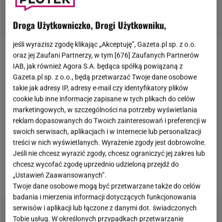
Droga Użytkowniczko, Drogi Użytkowniku,
jeśli wyrazisz zgodę klikając „Akceptuję”, Gazeta.pl sp. z o.o.
oraz jej Zaufani Partnerzy, w tym [
676
] Zaufanych Partnerów
Katarzyna Nosowska
i jej syn
Mikołaj Krajewski
,
IAB, jak również Agora S.A. będąca spółką powiązaną z
prowadzą podcast "Bliskoznaczni". Często
Gazeta.pl sp. z o.o., będą przetwarzać Twoje dane osobowe
takie jak adresy IP, adresy e-mail czy identyfikatory plików
zapraszają do odcinków znane osoby. Tym razem
cookie lub inne informacje zapisane w tych plikach do celów
padło na
Dodę
. Popularna piosenkarka poruszyła
marketingowych, w szczególności na potrzeby wyświetlania
wiele trudnych tematów. Mówiła o początkach
reklam dopasowanych do Twoich zainteresowań i preferencji w
kariery, życiu w show-biznesie i przeszłych relacjach.
swoich serwisach, aplikacjach i w Internecie lub personalizacji
treści w nich wyświetlanych. Wyrażenie zgody jest dobrowolne.
Podkreśliła, że zawodowo osiągnęła wszystko, o
Jeśli nie chcesz wyrazić zgody, chcesz ograniczyć jej zakres lub
czym marzyła. Nie szczędziła jednak gorzkich słów,
chcesz wycofać zgodę uprzednio udzieloną przejdź do
kiedy mówiła o swoim życiu miłosnym.
„Ustawień Zaawansowanych”.
Twoje dane osobowe mogą być przetwarzane także do celów
badania i mierzenia informacji dotyczących funkcjonowania
serwisów i aplikacji lub łączone z danymi dot. świadczonych
Tobie usług. W określonych przypadkach przetwarzanie