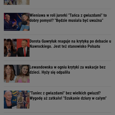
Wieniawa w roli jurorki "Tańca z gwiazdami" to
dobry pomysł? "Będzie musiała być uważna"
Dorota Gawryluk reaguje na krytykę po debacie u
Nawrockiego. Jest też stanowisko Polsatu
Lewandowska w ogniu krytyki za wakacje bez
dzieci. Hyży się odpaliła
"Taniec z gwiazdami" bez wielkich gwiazd?
Wygodę aż zatkało! "Szukanie dziury w całym"