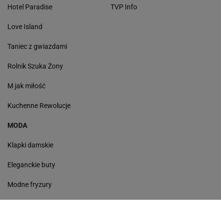
Hotel Paradise
TVP Info
Love Island
Taniec z gwiazdami
Rolnik Szuka Żony
M jak miłość
Kuchenne Rewolucje
MODA
Klapki damskie
Eleganckie buty
Modne fryzury
Sneakersy