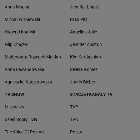
Anna Mucha
Jennifer Lopez
Michał Wiśniewski
Brad Pitt
Hubert Urbański
Angelina Jolie
Filip Chajzer
Jennifer Aniston
Małgorzata Rozenek-Majdan
Kim Kardashian
Anna Lewandowska
Selena Gomez
Agnieszka Kaczorowska
Justin Bieber
TV SHOW
STACJE I KANAŁY TV
Milionerzy
TVP
Dzień Dobry TVN
TVN
The Voice Of Poland
Polsat