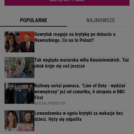
POPULARNE
NAJNOWSZE
Gawryluk reaguje na krytykę po debacie u
Nawrockiego. Co na to Polsat?
Tak wygląda mazurska willa Kwaśniewskich. Tuż
obok kryje się coś jeszcze
Kultowy serial powraca. "Line of Duty - wydział
wewnętrzny" już od czwartku, 6 sierpnia w BBC
First
MATERIAŁ PROMOCYJNY
Lewandowska w ogniu krytyki za wakacje bez
dzieci. Hyży się odpaliła