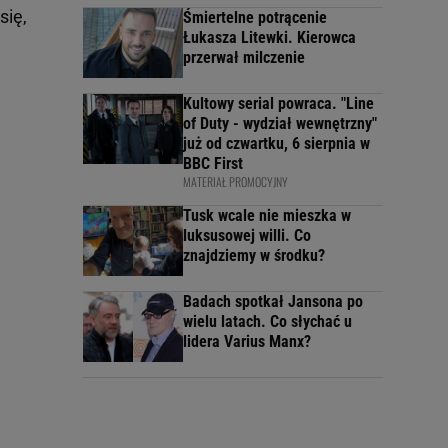
się,
Śmiertelne potrącenie
Łukasza Litewki. Kierowca
przerwał milczenie
Kultowy serial powraca. "Line
of Duty - wydział wewnętrzny"
już od czwartku, 6 sierpnia w
BBC First
MATERIAŁ PROMOCYJNY
Tusk wcale nie mieszka w
luksusowej willi. Co
znajdziemy w środku?
Badach spotkał Jansona po
wielu latach. Co słychać u
lidera Varius Manx?