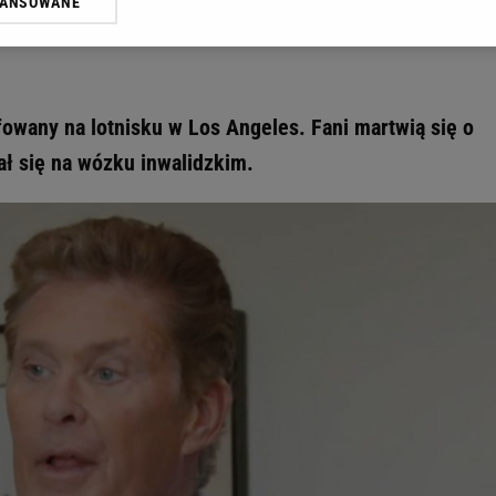
WANSOWANE
żasz też zgodę na zainstalowanie i przechowywanie plików cookie Gazeta.p
gora S.A. na Twoim urządzeniu końcowym. Możesz w każdej chwili zmien
 wywołując narzędzie do zarządzania twoimi preferencjami dot. przetw
ywatności ” w stopce serwisu i przechodząc do „Ustawień Zaawansowan
st także za pomocą ustawień przeglądarki.
fowany na lotnisku w Los Angeles. Fani martwią się o
rzy i Agora S.A. możemy przetwarzać dane osobowe w następujących cel
ał się na wózku inwalidzkim.
 geolokalizacyjnych. Aktywne skanowanie charakterystyki urządzenia do
 na urządzeniu lub dostęp do nich. Spersonalizowane reklamy i treści, p
zanie usług.
Lista Zaufanych Partnerów