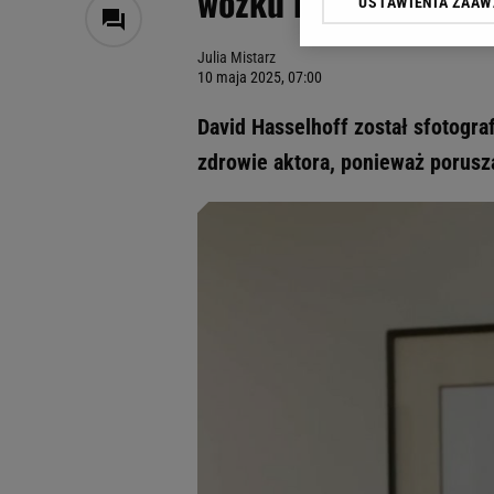
wózku inwalidzkim
USTAWIENIA ZAA
Klikając „Akceptuję” wyra
Zaufanych Partnerów i A
Julia Mistarz
dotyczące plików cookie,
10 maja 2025, 07:00
odnośnik „Ustawienia pr
plików cookie możliwa je
David Hasselhoff został sfotogra
My, nasi Zaufani Partne
zdrowie aktora, ponieważ porusz
Użycie dokładnych danych
Przechowywanie informacji
badnie odbiorców i uleps