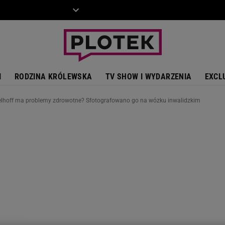
ZIECKO
MOTO
I
RODZINA KRÓLEWSKA
TV SHOW I WYDARZENIA
EXCL
lhoff ma problemy zdrowotne? Sfotografowano go na wózku inwalidzkim