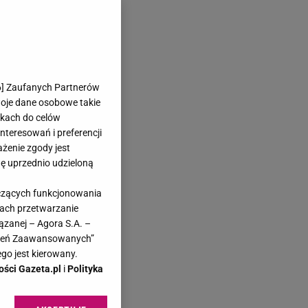
6
] Zaufanych Partnerów
woje dane osobowe takie
likach do celów
teresowań i preferencji
ażenie zgody jest
dę uprzednio udzieloną
yczących funkcjonowania
kach przetwarzanie
ązanej – Agora S.A. –
awień Zaawansowanych”
go jest kierowany.
ości Gazeta.pl
i
Polityka
na