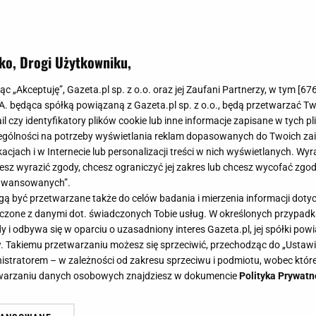
ko, Drogi Użytkowniku,
jąc „Akceptuję”, Gazeta.pl sp. z o.o. oraz jej Zaufani Partnerzy, w tym [
67
.A. będąca spółką powiązaną z Gazeta.pl sp. z o.o., będą przetwarzać T
ail czy identyfikatory plików cookie lub inne informacje zapisane w tych p
gólności na potrzeby wyświetlania reklam dopasowanych do Twoich zain
acjach i w Internecie lub personalizacji treści w nich wyświetlanych. Wyr
cesz wyrazić zgody, chcesz ograniczyć jej zakres lub chcesz wycofać zgo
aawansowanych”.
 być przetwarzane także do celów badania i mierzenia informacji dot
 łączone z danymi dot. świadczonych Tobie usług. W określonych przypad
i odbywa się w oparciu o uzasadniony interes Gazeta.pl, jej spółki powi
. Takiemu przetwarzaniu możesz się sprzeciwić, przechodząc do „Ust
nistratorem – w zależności od zakresu sprzeciwu i podmiotu, wobec które
etwarzaniu danych osobowych znajdziesz w dokumencie
Polityka Prywatn
 problemy zdrowotne. Porusza się 