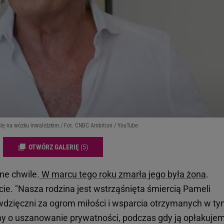
ię na wózku inwalidzkim / Fot. CNBC Ambition / YouTube
OTWÓRZ GALERIĘ
(5)
ne chwile.
W marcu tego roku zmarła jego była żona
.
cie. "Nasza rodzina jest wstrząśnięta śmiercią Pameli
wdzięczni za ogrom miłości i wsparcia otrzymanych w t
my o uszanowanie prywatności, podczas gdy ją opłakujem