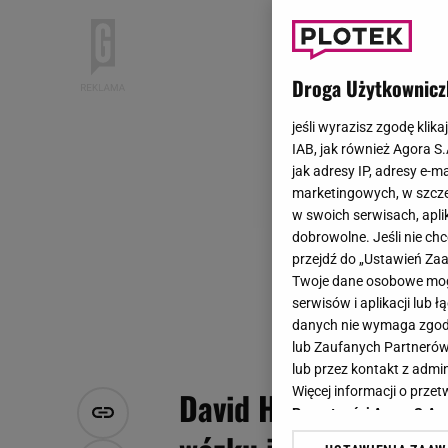
Droga Użytkownicz
jeśli wyrazisz zgodę klika
IAB, jak również Agora S
jak adresy IP, adresy e-m
marketingowych, w szcze
w swoich serwisach, aplik
dobrowolne. Jeśli nie ch
przejdź do „Ustawień Z
Twoje dane osobowe mogą
serwisów i aplikacji lub
danych nie wymaga zgody 
lub Zaufanych Partnerów
lub przez kontakt z admi
Więcej informacji o prz
David Hasselhoff ma
Prywatności Agora S.A.