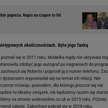
bór papieża. Napis na czapce to hit
nietypowych okolicznościach. Była jego fanką
 poznali się w 2011 roku. Modelka nigdy nie ukrywała teg
stanowiła zdobyć jego autograf po nagraniach do progr
 zachwycił się Roberts i poprosił ją o numer telefonu. Zac
m dystansem wypowiadał się na temat ich relacji. Nie
zczerze mówiąc, powodem, dla którego jeszcze się nie
 będzie to idealny związek, nie będziemy razem się starze
liśmy na stronie walesonline.co.uk w 2015 roku. Później
mienił zdanie. Zakochani pobrali się w 2018 roku.