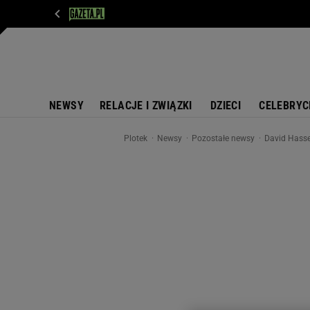
WIADOMOŚCI
NEXT
SPORT
PLOTEK
D
NEWSY
RELACJE I ZWIĄZKI
DZIECI
CELEBRYC
Plotek
Newsy
Pozostałe newsy
David Hasse