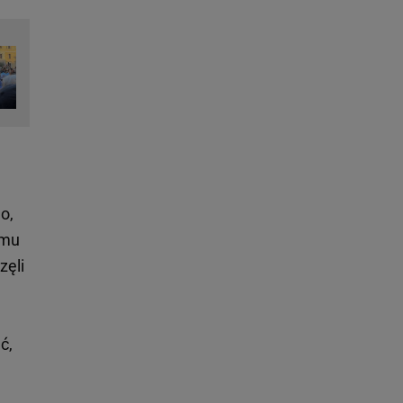
o,
amu
zęli
ć,