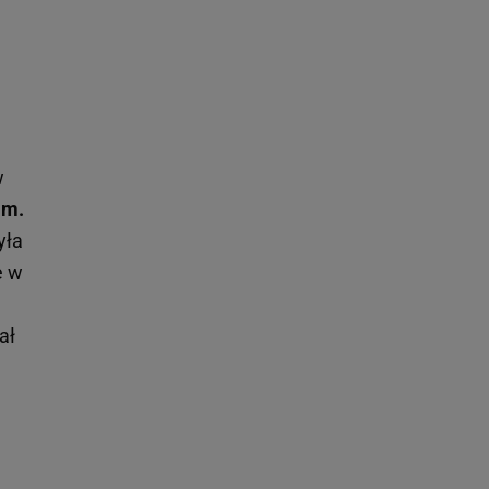
w
im.
yła
e w
ał