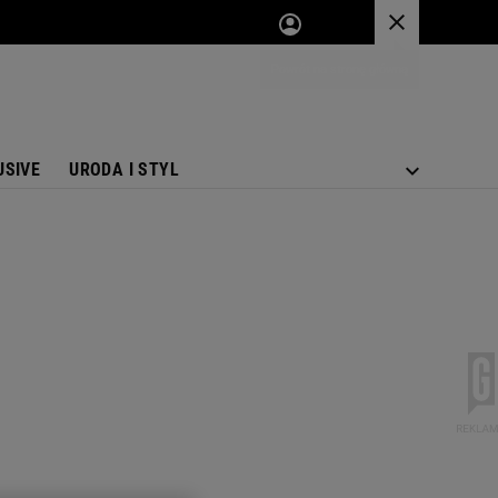
USIVE
URODA I STYL