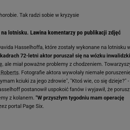
orobie. Tak radzi sobie w kryzysie
na lotnisku. Lawina komentarzy po publikacji zdjęć
Davida Hasselhoffa, które zostały wykonane na lotnisku 
adrach 72-letni aktor poruszał się na wózku inwalidzk
, ale miał poważne problemy z chodzeniem. Towarzysz
 Roberts
. Fotografie aktora wywołały niemałe poruszeni
am kciuki za jego zdrowie", "Ktoś wie, co się dzieje?" -
sselhoff postanowił uspokoić fanów i wyjawił, że porusz
lemy z kolanem.
"W przyszłym tygodniu mam operację
zez portal Page Six.