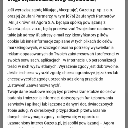
jeśli wyrazisz zgodę klikając „Akceptuję”, Gazeta.pl sp. z o.o.
"Świat według Kiepskich"
gościł na antenie przez
oraz jej Zaufani Partnerzy, w tym [
676
] Zaufanych Partnerów
ponad 20 lat i był jednym z najdłużej emitowanych
IAB, jak również Agora S.A. będąca spółką powiązaną z
Gazeta.pl sp. z o.o., będą przetwarzać Twoje dane osobowe
polskich seriali. Produkcja opowiadała o losach
takie jak adresy IP, adresy e-mail czy identyfikatory plików
stereotypowej polskiej rodziny, która zmaga się z
cookie lub inne informacje zapisane w tych plikach do celów
codziennymi problemami. W rolę głównego
marketingowych, w szczególności na potrzeby wyświetlania
reklam dopasowanych do Twoich zainteresowań i preferencji w
bohatera –
Ferdynanda Kiepskiego
wcielał się
swoich serwisach, aplikacjach i w Internecie lub personalizacji
Andrzej Grabowski
. Aktor gościł w programie
treści w nich wyświetlanych. Wyrażenie zgody jest dobrowolne.
"KINOrozmowa" Marcina Radomskiego. Podczas
Jeśli nie chcesz wyrazić zgody, chcesz ograniczyć jej zakres lub
chcesz wycofać zgodę uprzednio udzieloną przejdź do
rozmowy opowiedział o zarobkach na planie serialu.
„Ustawień Zaawansowanych”.
Twoje dane osobowe mogą być przetwarzane także do celów
badania i mierzenia informacji dotyczących funkcjonowania
serwisów i aplikacji lub łączone z danymi dot. świadczonych
Tobie usług. W określonych przypadkach przetwarzanie
danych nie wymaga zgody i odbywa się w oparciu o
uzasadniony interes Gazeta.pl, jej spółki powiązanej – Agora