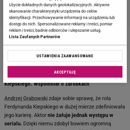
Użycie dokładnych danych geolokalizacyjnych. Aktywne
skanowanie charakterystyki urządzenia do celów
identyfikacji. Przechowywanie informacji na urządzeniu lub
dostęp do nich. Spersonalizowane reklamy i treści, pomiar
reklam i treści, badnie odbiorców i ulepszanie usług.
Lista Zaufanych Partnerów
Zobacz wideo
"Świat według Kiepskich" się
skończył, więc wspominamy. Wiecie, że Ferdek
USTAWIENIA ZAAWANSOWANE
wcale nie miał być Ferdkiem?
AKCEPTUJĘ
Andrzej Grabowski o roli Ferdynanda
Kiepskiego. Wspomniał o zarobkach
Andrzej Grabowski
zdaje sobie sprawę, że rola
Ferdynanda Kiepskiego w dużej mierze zdefiniowała
jego karierę. Aktor
nie żałuje jednak występu w
serialu.
Dzięki niemu zdobył bowiem ogromną