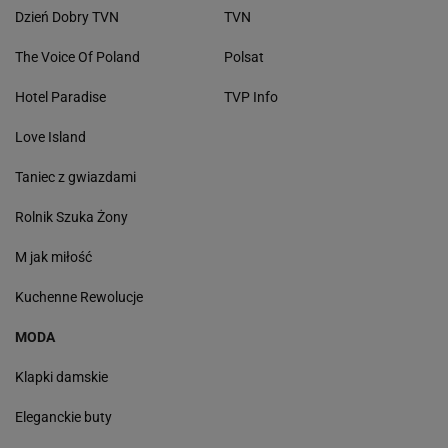
Dzień Dobry TVN
TVN
The Voice Of Poland
Polsat
Hotel Paradise
TVP Info
Love Island
Taniec z gwiazdami
Rolnik Szuka Żony
M jak miłość
Kuchenne Rewolucje
MODA
Klapki damskie
Eleganckie buty