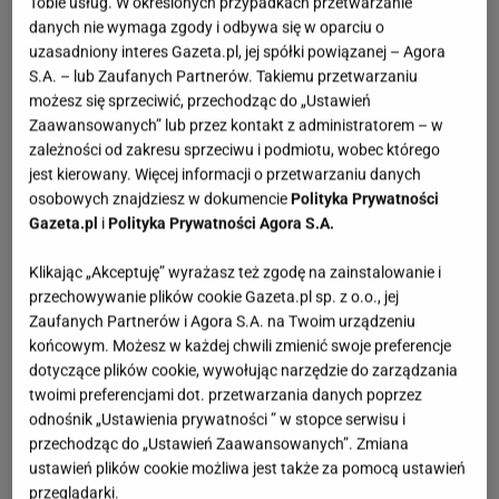
Tobie usług. W określonych przypadkach przetwarzanie
danych nie wymaga zgody i odbywa się w oparciu o
uzasadniony interes Gazeta.pl, jej spółki powiązanej – Agora
S.A. – lub Zaufanych Partnerów. Takiemu przetwarzaniu
możesz się sprzeciwić, przechodząc do „Ustawień
Zaawansowanych” lub przez kontakt z administratorem – w
zależności od zakresu sprzeciwu i podmiotu, wobec którego
jest kierowany. Więcej informacji o przetwarzaniu danych
osobowych znajdziesz w dokumencie
Polityka Prywatności
Gazeta.pl
i
Polityka Prywatności Agora S.A.
Klikając „Akceptuję” wyrażasz też zgodę na zainstalowanie i
przechowywanie plików cookie Gazeta.pl sp. z o.o., jej
Zaufanych Partnerów i Agora S.A. na Twoim urządzeniu
końcowym. Możesz w każdej chwili zmienić swoje preferencje
dotyczące plików cookie, wywołując narzędzie do zarządzania
twoimi preferencjami dot. przetwarzania danych poprzez
odnośnik „Ustawienia prywatności ” w stopce serwisu i
przechodząc do „Ustawień Zaawansowanych”. Zmiana
ustawień plików cookie możliwa jest także za pomocą ustawień
przeglądarki.