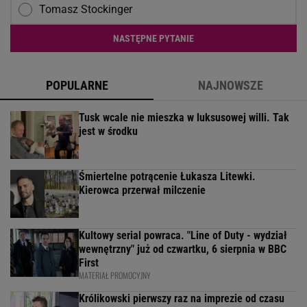
Tomasz Stockinger
NASTĘPNE PYTANIE
POPULARNE
NAJNOWSZE
Tusk wcale nie mieszka w luksusowej willi. Tak
jest w środku
Śmiertelne potrącenie Łukasza Litewki.
Kierowca przerwał milczenie
Kultowy serial powraca. "Line of Duty - wydział
wewnętrzny" już od czwartku, 6 sierpnia w BBC
First
MATERIAŁ PROMOCYJNY
Królikowski pierwszy raz na imprezie od czasu