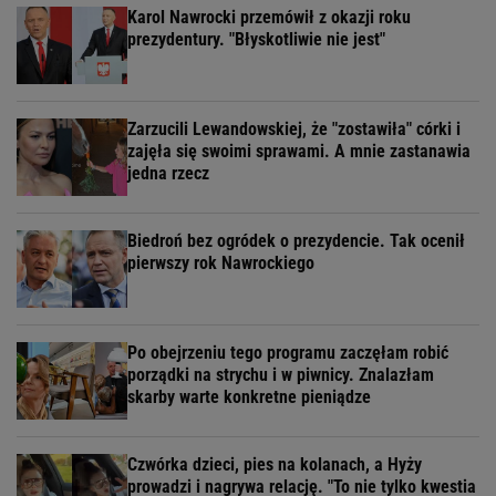
Karol Nawrocki przemówił z okazji roku
prezydentury. "Błyskotliwie nie jest"
Zarzucili Lewandowskiej, że "zostawiła" córki i
zajęła się swoimi sprawami. A mnie zastanawia
jedna rzecz
Biedroń bez ogródek o prezydencie. Tak ocenił
pierwszy rok Nawrockiego
Po obejrzeniu tego programu zaczęłam robić
porządki na strychu i w piwnicy. Znalazłam
skarby warte konkretne pieniądze
Czwórka dzieci, pies na kolanach, a Hyży
prowadzi i nagrywa relację. "To nie tylko kwestia