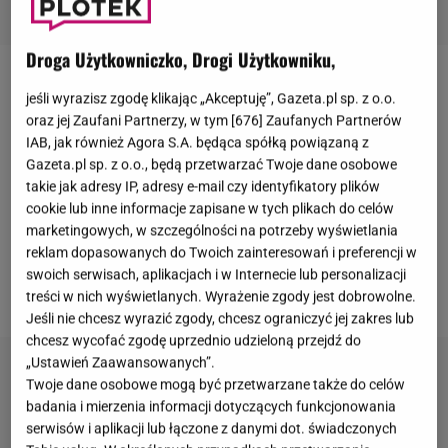
Droga Użytkowniczko, Drogi Użytkowniku,
Joe Biden
i jego żona, Jill, już za kilka tygodni spędzą
jeśli wyrazisz zgodę klikając „Akceptuję”, Gazeta.pl sp. z o.o.
ostatnie święta w
Białym Domu
. "Sezon pokoju i
oraz jej Zaufani Partnerzy, w tym [
676
] Zaufanych Partnerów
IAB, jak również Agora S.A. będąca spółką powiązaną z
światła" - takim hasłem przewodnim w tym roku
Gazeta.pl sp. z o.o., będą przetwarzać Twoje dane osobowe
prezydent USA zaprosił obywateli do
wspólnego
takie jak adresy IP, adresy e-mail czy identyfikatory plików
przeżywania świąt. Sieć obiegły zdjęcia dopiero co
cookie lub inne informacje zapisane w tych plikach do celów
marketingowych, w szczególności na potrzeby wyświetlania
przystrojonego Białego Domu. Nad efektem
reklam dopasowanych do Twoich zainteresowań i preferencji w
końcowym pracowało ponad 300 wolontariuszy. Jak
swoich serwisach, aplikacjach i w Internecie lub personalizacji
wam się podoba?
treści w nich wyświetlanych. Wyrażenie zgody jest dobrowolne.
Jeśli nie chcesz wyrazić zgody, chcesz ograniczyć jej zakres lub
chcesz wycofać zgodę uprzednio udzieloną przejdź do
„Ustawień Zaawansowanych”.
Twoje dane osobowe mogą być przetwarzane także do celów
badania i mierzenia informacji dotyczących funkcjonowania
serwisów i aplikacji lub łączone z danymi dot. świadczonych