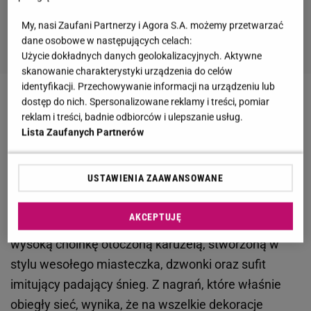
My, nasi Zaufani Partnerzy i Agora S.A. możemy przetwarzać
dane osobowe w następujących celach:
Użycie dokładnych danych geolokalizacyjnych. Aktywne
skanowanie charakterystyki urządzenia do celów
identyfikacji. Przechowywanie informacji na urządzeniu lub
dostęp do nich. Spersonalizowane reklamy i treści, pomiar
Zobacz wideo
Donald Tusk o Gdańskim jarmarku:
reklam i treści, badnie odbiorców i ulepszanie usług.
Staliśmy się europejską stolicą Świąt
Lista Zaufanych Partnerów
Joe Biden pokazał, jak prezentuje się Biały Dom
USTAWIENIA ZAAWANSOWANE
przed świętami. Aż 83 choinki!
AKCEPTUJĘ
Świąteczna ekspozycja w Białym Domu obejmuje
wysoką choinkę otoczoną karuzelą, stworzoną w
stylu wesołego miasteczka, dzwonki oraz sufit
imitujący padający śnieg. Z nagrań, które właśnie
obiegły sieć, wynika, że na wszelkie dekoracje