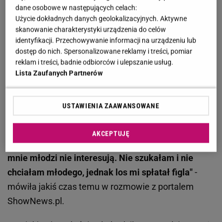
lat mąż
dane osobowe w następujących celach:
Użycie dokładnych danych geolokalizacyjnych. Aktywne
Ukochany mamy Agnieszki Włodarczyk nazywa się
skanowanie charakterystyki urządzenia do celów
identyfikacji. Przechowywanie informacji na urządzeniu lub
Nader. Mężczyzna poznał swoją żonę na
dostęp do nich. Spersonalizowane reklamy i treści, pomiar
Facebooku. Sama Anna Stasiukiewicz
reklam i treści, badnie odbiorców i ulepszanie usług.
wytłumaczyła, jak wyglądała ich pierwsza
Lista Zaufanych Partnerów
interakcja. Okazało się, że obcokrajowiec wyróżnił
się na tle innych kandydatów. "
Wiadomość od niego
USTAWIENIA ZAAWANSOWANE
leżała w spamie, jak pięćdziesiąt innych od
starających się i piszących do mnie komplementy
AKCEPTUJĘ
mężczyzn. Nader też pisał, ale ja odpisywałam, że
mnie młodzi nie interesują. Nie szukałam i nie
chciałam młodego, jednak los mi spłatał figla"
-
mówiła jakiś czas temu w rozmowie z portalem
ShowNews.pl.