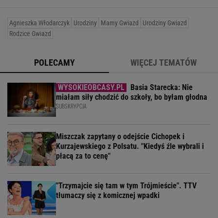
Agnieszka Włodarczyk
Urodziny
Mamy Gwiazd
Urodziny Gwiazd
Rodzice Gwiazd
POLECAMY
WIĘCEJ TEMATÓW
Basia Starecka: Nie
miałam siły chodzić do szkoły, bo byłam głodna
SUBSKRYPCJA
Miszczak zapytany o odejście Cichopek i
Kurzajewskiego z Polsatu. "Kiedyś źle wybrali i
płacą za to cenę"
"Trzymajcie się tam w tym Trójmieście". TTV
tłumaczy się z komicznej wpadki