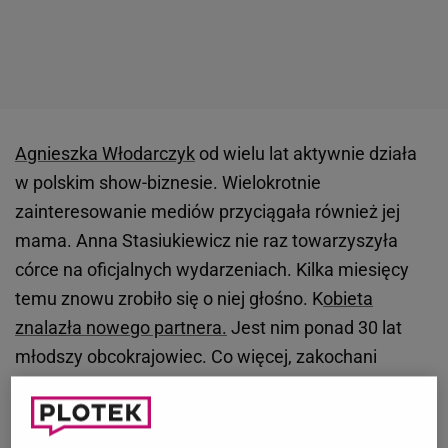
Agnieszka Włodarczyk
od wielu lat aktywnie działa
w polskim show-biznesie. Wielokrotnie
zainteresowanie mediów przyciągała również jej
mama. Anna Stasiukiewicz nie raz towarzyszyła
córce na oficjalnych wydarzeniach. Kilka miesięcy
temu znowu zrobiło się o niej głośno. K
obieta
znalazła nowego partnera.
Jest nim ponad 30 lat
młodszy obcokrajowiec. Co więcej, zakochani
poznali się w mediach społecznościowych.
Niedawno Stasiukiewicz obchodziła 63. urodziny. Jej
mąż przygotował niespodziankę.