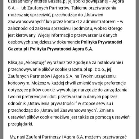
uzasadniony interes Gazeta.pl, jej spółki powiązanej – Agora
S.A. – lub Zaufanych Partnerów. Takiemu przetwarzaniu
możesz się sprzeciwić, przechodząc do „Ustawień
Zaawansowanych” lub przez kontakt z administratorem – w
zależności od zakresu sprzeciwu i podmiotu, wobec którego
jest kierowany. Więcej informacji o przetwarzaniu danych
osobowych znajdziesz w dokumencie
Polityka Prywatności
Gazeta.pl
i
Polityka Prywatności Agora S.A.
Klikając „Akceptuję” wyrażasz też zgodę na zainstalowanie i
przechowywanie plików cookie Gazeta.pl sp. z o.o., jej
Zaufanych Partnerów i Agora S.A. na Twoim urządzeniu
końcowym. Możesz w każdej chwili zmienić swoje preferencje
dotyczące plików cookie, wywołując narzędzie do zarządzania
Zobacz wideo
Maja Ostaszewska grzmi na różnice
twoimi preferencjami dot. przetwarzania danych poprzez
wieku wśród partnerów. Padły mocne słowa
odnośnik „Ustawienia prywatności ” w stopce serwisu i
przechodząc do „Ustawień Zaawansowanych”. Zmiana
ustawień plików cookie możliwa jest także za pomocą ustawień
Mama Agnieszki Włodarczyk skończyła 63 lata.
przeglądarki.
Niespodziankę przygotował jej młodszy o ponad 30
My, nasi Zaufani Partnerzy i Agora S.A. możemy przetwarzać