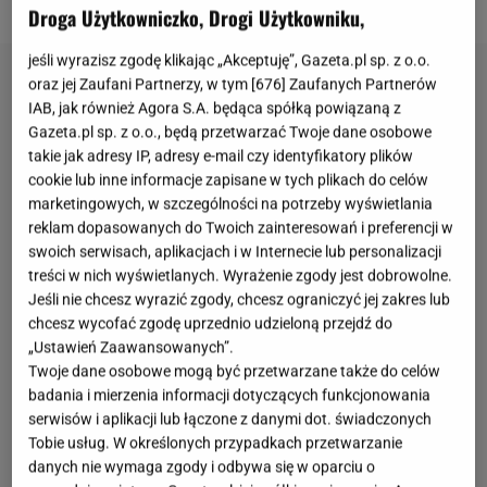
Droga Użytkowniczko, Drogi Użytkowniku,
jeśli wyrazisz zgodę klikając „Akceptuję”, Gazeta.pl sp. z o.o.
oraz jej Zaufani Partnerzy, w tym [
676
] Zaufanych Partnerów
IAB, jak również Agora S.A. będąca spółką powiązaną z
Gazeta.pl sp. z o.o., będą przetwarzać Twoje dane osobowe
takie jak adresy IP, adresy e-mail czy identyfikatory plików
cookie lub inne informacje zapisane w tych plikach do celów
marketingowych, w szczególności na potrzeby wyświetlania
reklam dopasowanych do Twoich zainteresowań i preferencji w
swoich serwisach, aplikacjach i w Internecie lub personalizacji
treści w nich wyświetlanych. Wyrażenie zgody jest dobrowolne.
Jeśli nie chcesz wyrazić zgody, chcesz ograniczyć jej zakres lub
chcesz wycofać zgodę uprzednio udzieloną przejdź do
„Ustawień Zaawansowanych”.
Twoje dane osobowe mogą być przetwarzane także do celów
badania i mierzenia informacji dotyczących funkcjonowania
serwisów i aplikacji lub łączone z danymi dot. świadczonych
Tobie usług. W określonych przypadkach przetwarzanie
danych nie wymaga zgody i odbywa się w oparciu o