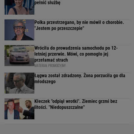
pełnić służbę
Polka przestrzegano, by nie mówił o chorobie.
"Jestem po przeszczepie"
Wróciła do prowadzenia samochodu po 12-
letniej przerwie. Mówi, co pomogło jej
przełamać strach
MATERIAŁ PROMOCYJNY
Łągwa został zdradzony. Żona porzuciła go dla
młodszego
Kłeczek "odpiął wrotki". Ziemiec grzmi bez
litości. "Niedopuszczalne"