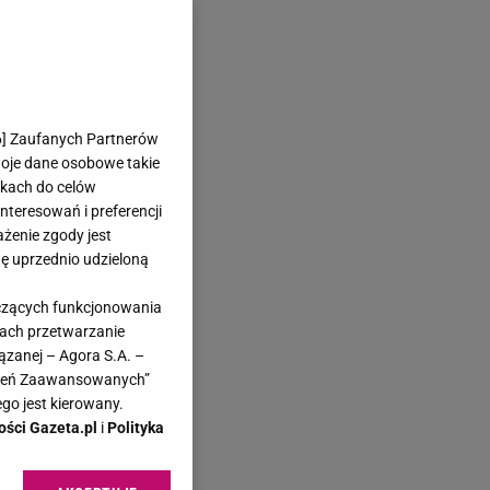
6
] Zaufanych Partnerów
woje dane osobowe takie
likach do celów
teresowań i preferencji
ażenie zgody jest
dę uprzednio udzieloną
yczących funkcjonowania
kach przetwarzanie
ązanej – Agora S.A. –
awień Zaawansowanych”
go jest kierowany.
ości Gazeta.pl
i
Polityka