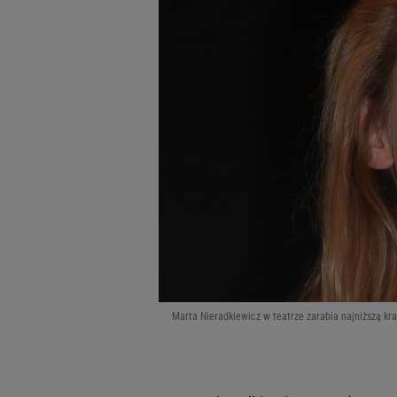
Marta Nieradkiewicz w teatrze zarabia najniższą kra