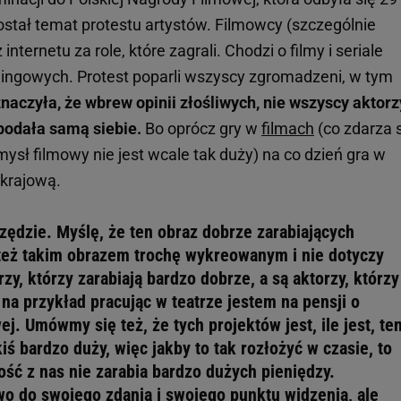
stał temat protestu artystów. Filmowcy (szczególnie
ternetu za role, które zagrali. Chodzi o filmy i seriale
ngowych. Protest poparli wszyscy zgromadzeni, w tym
naczyła, że wbrew opinii złośliwych, nie wszyscy aktorz
podała samą siebie.
Bo oprócz gry w
filmach
(co zdarza 
mysł filmowy nie jest wcale tak duży) na co dzień gra w
 krajową.
szędzie. Myślę, że ten obraz dobrze zarabiających
 też takim obrazem trochę wykreowanym i nie dotyczy
zy, którzy zarabiają bardzo dobrze, a są aktorzy, którzy
a na przykład pracując w teatrze jestem na pensji o
ej. Umówmy się też, że tych projektów jest, ile jest, te
kiś bardzo duży, więc jakby to tak rozłożyć w czasie, to
ość z nas nie zarabia bardzo dużych pieniędzy.
o do swojego zdania i swojego punktu widzenia, ale