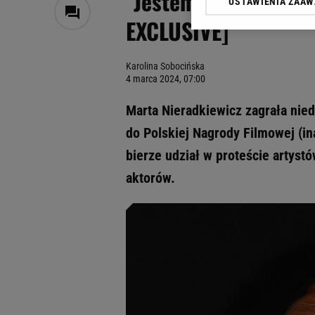
"Jestem na pensji o 
USTAWIENIA ZAA
Klikając „Akceptuję” wyra
EXCLUSIVE]
Zaufanych Partnerów i A
dotyczące plików cookie,
odnośnik „Ustawienia pr
Karolina Sobocińska
plików cookie możliwa je
4 marca 2024, 07:00
My, nasi Zaufani Partne
Marta Nieradkiewicz zagrała nie
Użycie dokładnych danych
Przechowywanie informacji
do Polskiej Nagrody Filmowej (in
badnie odbiorców i uleps
bierze udział w proteście artyst
aktorów.