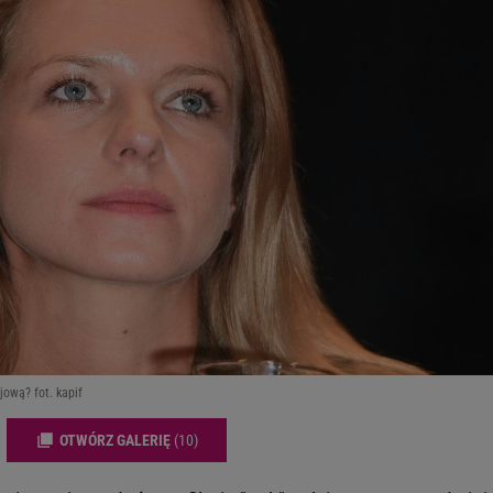
jową? fot. kapif
OTWÓRZ GALERIĘ
(10)