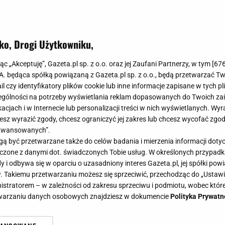
ko, Drogi Użytkowniku,
jąc „Akceptuję”, Gazeta.pl sp. z o.o. oraz jej Zaufani Partnerzy, w tym [
67
.A. będąca spółką powiązaną z Gazeta.pl sp. z o.o., będą przetwarzać T
ail czy identyfikatory plików cookie lub inne informacje zapisane w tych p
gólności na potrzeby wyświetlania reklam dopasowanych do Twoich zain
acjach i w Internecie lub personalizacji treści w nich wyświetlanych. Wyr
cesz wyrazić zgody, chcesz ograniczyć jej zakres lub chcesz wycofać zgo
aawansowanych”.
 być przetwarzane także do celów badania i mierzenia informacji dot
 łączone z danymi dot. świadczonych Tobie usług. W określonych przypad
i odbywa się w oparciu o uzasadniony interes Gazeta.pl, jej spółki powi
. Takiemu przetwarzaniu możesz się sprzeciwić, przechodząc do „Ust
nistratorem – w zależności od zakresu sprzeciwu i podmiotu, wobec które
etwarzaniu danych osobowych znajdziesz w dokumencie
Polityka Prywatn
 szczerze o zarobkach aktorów.