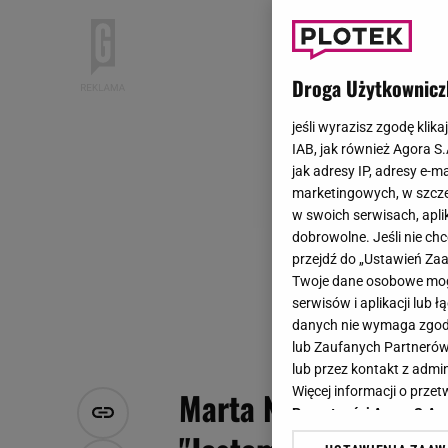
Droga Użytkownicz
jeśli wyrazisz zgodę klika
IAB, jak również Agora S
jak adresy IP, adresy e-m
marketingowych, w szcze
w swoich serwisach, aplik
dobrowolne. Jeśli nie ch
przejdź do „Ustawień Z
Twoje dane osobowe mogą
serwisów i aplikacji lub
danych nie wymaga zgody 
lub Zaufanych Partnerów
lub przez kontakt z admi
Więcej informacji o prz
Marta Nieradkiewicz
Prywatności Agora S.A.