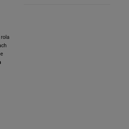
 rola
ach
ie
m