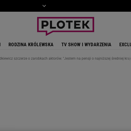
ZIECKO
MOTO
I
RODZINA KRÓLEWSKA
TV SHOW I WYDARZENIA
EXCL
dkiewicz szczerze o zarobkach aktorów. "Jestem na pensji o najniższej średniej kr