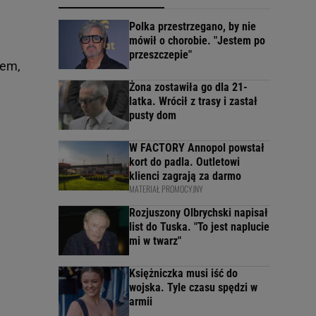
Polka przestrzegano, by nie
mówił o chorobie. "Jestem po
przeszczepie"
hem,
Żona zostawiła go dla 21-
latka. Wrócił z trasy i zastał
pusty dom
W FACTORY Annopol powstał
kort do padla. Outletowi
klienci zagrają za darmo
MATERIAŁ PROMOCYJNY
Rozjuszony Olbrychski napisał
list do Tuska. "To jest naplucie
mi w twarz"
Księżniczka musi iść do
wojska. Tyle czasu spędzi w
armii