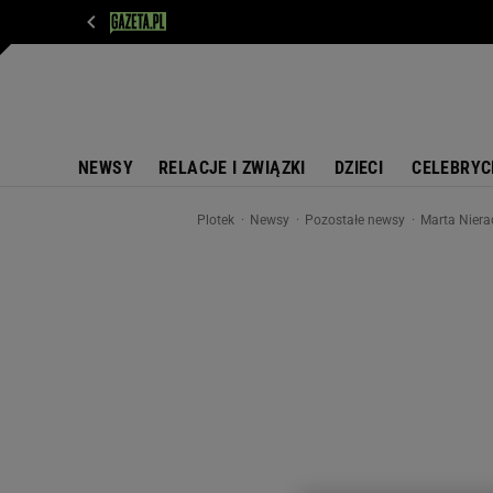
WIADOMOŚCI
NEXT
SPORT
PLOTEK
D
NEWSY
RELACJE I ZWIĄZKI
DZIECI
CELEBRYC
Plotek
Newsy
Pozostałe newsy
Marta Niera