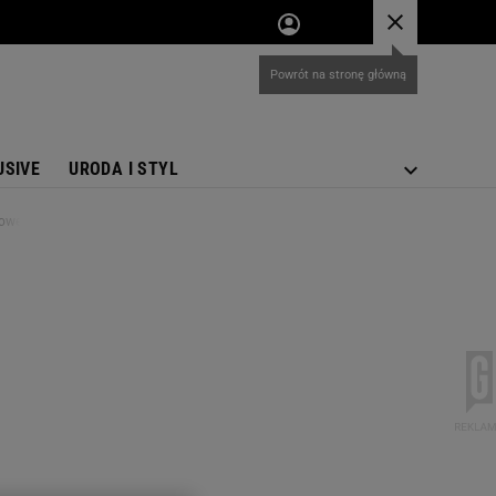
Powrót na stronę główną
USIVE
URODA I STYL
ajowej" [PLOTEK EXCLUSIVE]