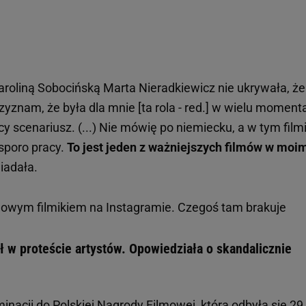
roliną Sobocińską Marta Nieradkiewicz nie ukrywała, że
rzyznam, że była dla mnie [ta rola - red.] w wielu moment
scenariusz. (...) Nie mówię po niemiecku, a w tym film
sporo pracy.
To jest jeden z ważniejszych filmów w moi
wiadała.
owym filmikiem na Instagramie. Czegoś tam brakuje
ł w proteście artystów. Opowiedziała o skandalicznie
nacji do Polskiej Nagrody Filmowej, która odbyła się 29