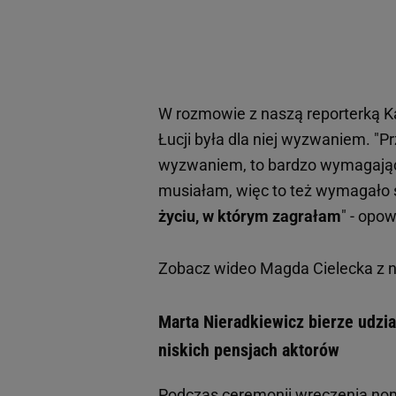
W rozmowie z naszą reporterką Ka
Łucji była dla niej wyzwaniem. "P
wyzwaniem, to bardzo wymagający 
musiałam, więc to też wymagało 
życiu, w którym zagrałam
" - opo
Zobacz wideo
Magda Cielecka z n
Marta Nieradkiewicz bierze udzia
niskich pensjach aktorów
Podczas ceremonii wręczenia nomi