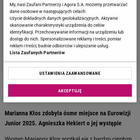
My, nasi Zaufani Partnerzy i Agora S.A. możemy przetwarzać
dane osobowe w następujących celach:
Użycie dokładnych danych geolokalizacyjnych. Aktywne
skanowanie charakterystyki urządzenia do celów
identyfikacji. Przechowywanie informacji na urządzeniu lub
dostęp do nich. Spersonalizowane reklamy i treści, pomiar
reklam i treści, badnie odbiorców i ulepszanie usług.
Lista Zaufanych Partnerów
USTAWIENIA ZAAWANSOWANE
Zobacz wideo
Wiśniewski i inni polscy muzycy
AKCEPTUJĘ
protestują przeciwko udziałowi Izraela w Eurowizji
Marianna Kłos zdobyła ósme miejsce na Eurowizji
Junior 2025. Agnieszka Hekiert o jej występie
Występ Marianny Kłos spotkał się z bardzo ciepłym