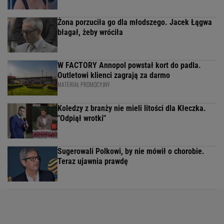
Żona porzuciła go dla młodszego. Jacek Łągwa
błagał, żeby wróciła
W FACTORY Annopol powstał kort do padla.
Outletowi klienci zagrają za darmo
MATERIAŁ PROMOCYJNY
Koledzy z branży nie mieli litości dla Kłeczka.
"Odpiął wrotki"
Sugerowali Polkowi, by nie mówił o chorobie.
Teraz ujawnia prawdę