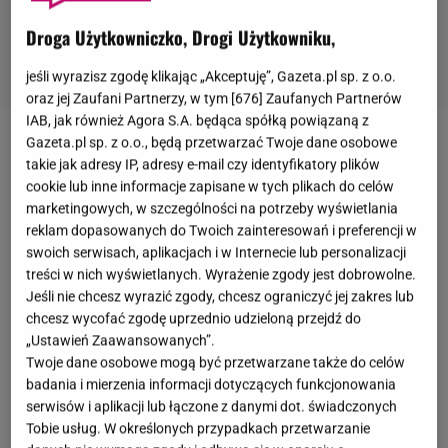
Droga Użytkowniczko, Drogi Użytkowniku,
jeśli wyrazisz zgodę klikając „Akceptuję”, Gazeta.pl sp. z o.o.
oraz jej Zaufani Partnerzy, w tym [
676
] Zaufanych Partnerów
IAB, jak również Agora S.A. będąca spółką powiązaną z
Gazeta.pl sp. z o.o., będą przetwarzać Twoje dane osobowe
Eurowizja Junior 2025
, organizowana w tym roku w
takie jak adresy IP, adresy e-mail czy identyfikatory plików
Gruzji, właśnie się zakończyła. Zwycięstwo w
cookie lub inne informacje zapisane w tych plikach do celów
marketingowych, w szczególności na potrzeby wyświetlania
konkursie odniosła reprezentantka Francji - Lou
reklam dopasowanych do Twoich zainteresowań i preferencji w
Deleuze, która wykonała piosenkę "Ce Monde".
swoich serwisach, aplikacjach i w Internecie lub personalizacji
Polskę reprezentowała Marianna Kłos, która
treści w nich wyświetlanych. Wyrażenie zgody jest dobrowolne.
uplasowała się na ósmym miejscu, zdobywając 139
Jeśli nie chcesz wyrazić zgody, chcesz ograniczyć jej zakres lub
chcesz wycofać zgodę uprzednio udzieloną przejdź do
punktów. Nie każdy z fanów był zachwycony tym
„Ustawień Zaawansowanych”.
wynikiem. Co poszło nie tak? Talent młodej
Twoje dane osobowe mogą być przetwarzane także do celów
piosenkarki został oceniony przez polską
badania i mierzenia informacji dotyczących funkcjonowania
serwisów i aplikacji lub łączone z danymi dot. świadczonych
specjalistkę.
Trenerka śpiewu zabrała głos.
Tobie usług. W określonych przypadkach przetwarzanie