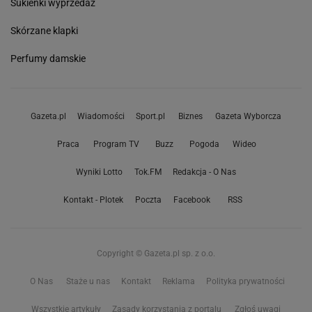
Sukienki wyprzedaż
Skórzane klapki
Perfumy damskie
Gazeta.pl
Wiadomości
Sport.pl
Biznes
Gazeta Wyborcza
Praca
Program TV
Buzz
Pogoda
Wideo
Wyniki Lotto
Tok.FM
Redakcja - O Nas
Kontakt - Plotek
Poczta
Facebook
RSS
Copyright © Gazeta.pl sp. z o.o.
O Nas
Staże u nas
Kontakt
Reklama
Polityka prywatności
Wszystkie artykuły
Zasady korzystania z portalu
Zgłoś uwagi