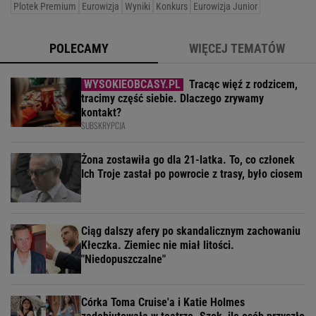
Plotek Premium
Eurowizja
Wyniki
Konkurs
Eurowizja Junior
POLECAMY
WIĘCEJ TEMATÓW
Tracąc więź z rodzicem,
tracimy część siebie. Dlaczego zrywamy
kontakt?
SUBSKRYPCJA
Żona zostawiła go dla 21-latka. To, co członek
Ich Troje zastał po powrocie z trasy, było ciosem
Ciąg dalszy afery po skandalicznym zachowaniu
Kłeczka. Ziemiec nie miał litości.
"Niedopuszczalne"
Córka Toma Cruise'a i Katie Holmes