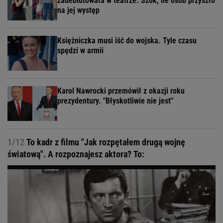
zadebiutowała w teatrze. Szok, ile osób przyszło
na jej występ
Księżniczka musi iść do wojska. Tyle czasu
spędzi w armii
Karol Nawrocki przemówił z okazji roku
prezydentury. "Błyskotliwie nie jest"
1/12
To kadr z filmu "Jak rozpętałem drugą wojnę
światową". A rozpoznajesz aktora? To: