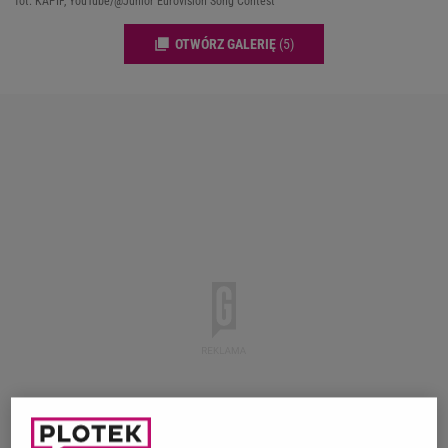
fot. KAPIF, YouTube/@Junior Eurovision Song Contest
OTWÓRZ GALERIĘ
(5)